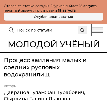
Отправьте статью сегодня! Журнал выйдет
15 августа
,
печатный экземпляр отправим
19 августа
Опубликовать статью
МОЛОДОЙ УЧЁНЫЙ
Процесс заиления малых и
средних русловых
водохранилищ
Авторы
Давранов Гуламжан Турабович
,
Фырлина Галина Львовна