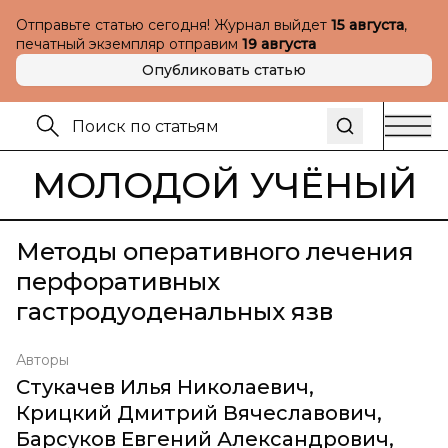
Отправьте статью сегодня! Журнал выйдет
15 августа
,
печатный экземпляр отправим
19 августа
Опубликовать статью
МОЛОДОЙ УЧЁНЫЙ
Методы оперативного лечения
перфоративных
гастродуоденальных язв
Авторы
Стукачев Илья Николаевич
,
Крицкий Дмитрий Вячеславович
,
Барсуков Евгений Александрович
,