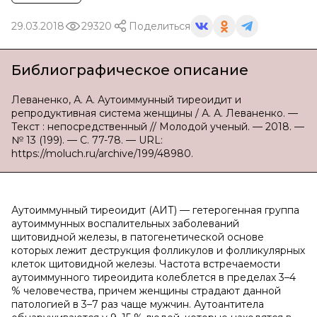
29.03.2018
29320
Поделиться
Библиографическое описание
Леваненко, А. А. Аутоиммунный тиреоидит и
репродуктивная система женщины / А. А. Леваненко. —
Текст : непосредственный // Молодой ученый. — 2018. —
№ 13 (199). — С. 77-78. — URL:
https://moluch.ru/archive/199/48980.
Аутоиммунный тиреоидит (АИТ) — гетерогенная группа
аутоиммунных воспалительных заболеваний
щитовидной железы, в патогенетической основе
которых лежит деструкция фолликулов и фолликулярных
клеток щитовидной железы. Частота встречаемости
аутоиммунного тиреоидита колеблется в пределах 3–4
% человечества, причем женщины страдают данной
патологией в 3–7 раз чаще мужчин. Аутоантитела