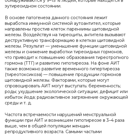
обнаруживаются у 9–15 % людей, которые находятся в
эутиреоидном состоянии.
В основе патогенеза данного состояния лежит
выработка иммунной системой аутоантител, которые
направлены простив клеток паренхимы щитовидной
железы. Воздействуя на тиреоциты, антитела вызывают
деструктивную трансформацию в клетках щитовидной
железы. Результат — уменьшение функции щитовидной
железы и снижение выработки тиреоидных гормонов,
что приводит к повышению образования тиреотропного
гормона (ТТГ) и развитию гипотиреоза. На фоне АИТ
также возможно развитие временного гипертиреоза
(тиреотоксикоза) — повышение продукции гормонов
щитовидной железы. Факторами, которые могут
спровоцировать АИТ могут выступать: беременность;
роды; ухудшение экологической ситуации; дефицит или
избыток йода; радиоактивное загрязнение окружающей
среды и т. д.
Частота встречаемости нарушений менструальной
функции при АИТ и возникшем гипотиреозе в 3–4 раза
выше, чем в общей популяции женщин
репродуктивного возраста. Самыми частыми