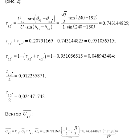
(рис. 2):
Вектор
: