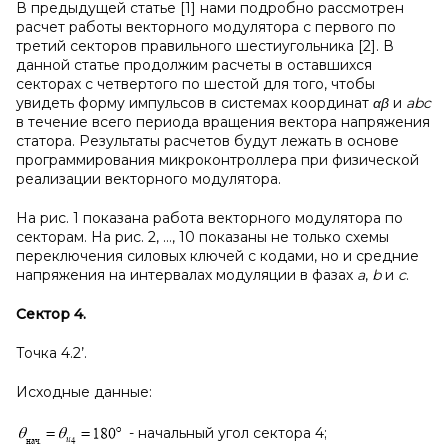
В предыдущей статье [1] нами подробно рассмотрен
расчет работы векторного модулятора с первого по
третий секторов правильного шестиугольника [2]. В
данной статье продолжим расчеты в оставшихся
секторах с четвертого по шестой для того, чтобы
увидеть форму импульсов в системах координат
αβ
и
abc
в течение всего периода вращения вектора напряжения
статора. Результаты расчетов будут лежать в основе
программирования микроконтроллера при физической
реализации векторного модулятора.
На рис. 1 показана работа векторного модулятора по
секторам. На рис. 2, …, 10 показаны не только схемы
переключения силовых ключей с кодами, но и средние
напряжения на интервалах модуляции в фазах
a
,
b
и
c
.
Сектор 4.
Точка 4.2’.
Исходные данные:
- начальный угол сектора 4;