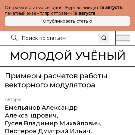
Отправьте статью сегодня! Журнал выйдет
15 августа
,
печатный экземпляр отправим
19 августа
Опубликовать статью
МОЛОДОЙ УЧЁНЫЙ
Примеры расчетов работы
векторного модулятора
Авторы
Емельянов Александр
Александрович
,
Гусев Владимир Михайлович
,
Пестеров Дмитрий Ильич
,