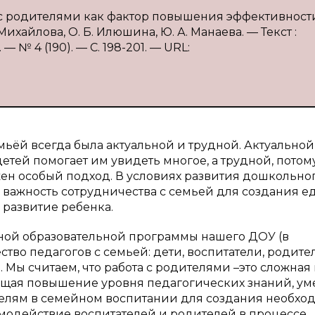
 с родителями как фактор повышения эффективност
ихайлова, О. Б. Илюшина, Ю. А. Манаева. — Текст :
 № 4 (190). — С. 198-201. — URL:
ьёй всегда была актуальной и трудной. Актуальной
етей помогает им увидеть многое, а трудной, потому
ужен особый подход. В условиях развития дошкольно
 важность сотрудничества с семьей для создания е
 развитие ребенка.
ной образовательной программы нашего ДОУ (в
ство педагогов с семьей: дети, воспитатели, родите
 Мы считаем, что работа с родителями –это сложная
ющая повышение уровня педагогических знаний, ум
елям в семейном воспитании для создания необхо
имодействие воспитателей и родителей в процессе