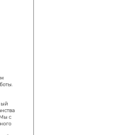
ем
боты.
ный
анства
 Мы с
ного