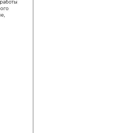
 работы
рого
е,