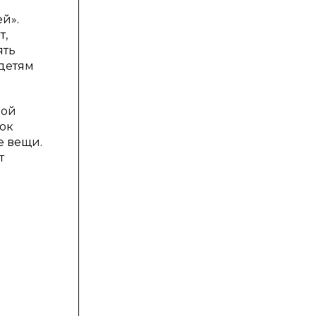
й».
т,
ять
 детям
ной
ток
е вещи.
т