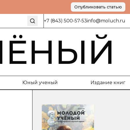
Опубликовать статью
+7 (843) 500-57-53
info@moluch.ru
ЧЁНЫЙ
Юный ученый
Издание книг