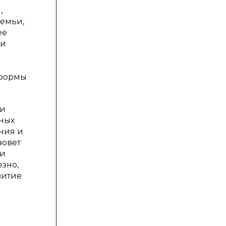
,
семьи,
ее
ми
 формы
ди
нных
ния и
зовет
ми
езно,
витие