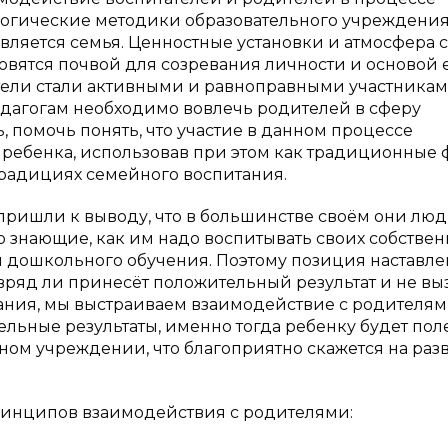
гогические методики образовательного учреждения
ляется семья. Ценностные установки и атмосфера 
овятся почвой для созревания личности и основой 
ители стали активными и равноправными участника
едагогам необходимо вовлечь родителей в сферу
, помочь понять, что участие в данном процессе
 ребенка, использовав при этом как традиционные
 традициях семейного воспитания.
ришли к выводу, что в большинстве своём они лю
о знающие, как им надо воспитывать своих собстве
и дошкольного обучения. Поэтому позиция наставле
ряд ли принесёт положительный результат и не вы
ания, мы выстраиваем взаимодействие с родителя
льные результаты, именно тогда ребенку будет пол
ом учреждении, что благоприятно скажется на раз
инципов взаимодействия с родителями: