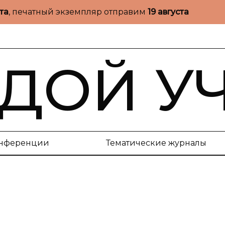
ста
, печатный экземпляр отправим
19 августа
ДОЙ У
нференции
Тематические журналы