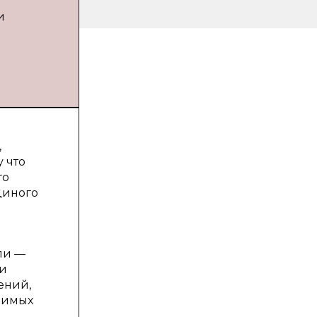
и
,
 что
го
диного
ли —
 и
ений,
димых