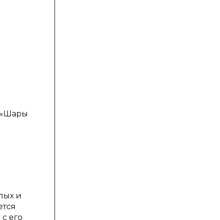
с «Шары
лых и
ется
 с его