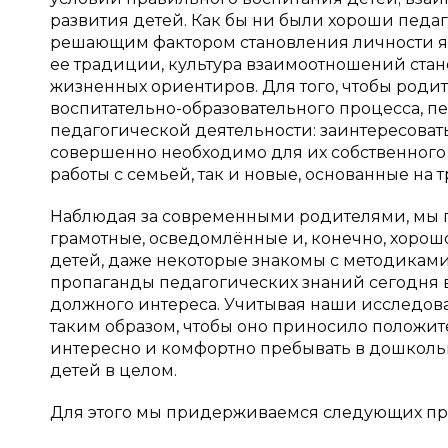
развития детей. Как бы ни были хороши педа
решающим фактором становления личности яв
ее традиции, культура взаимоотношений стан
жизненных ориентиров. Для того, чтобы род
воспитательно-образовательного процесса, п
педагогической деятельности: заинтересовать
совершенно необходимо для их собственного
работы с семьей, так и новые, основанные на
Наблюдая за современными родителями, мы п
грамотные, осведомлённые и, конечно, хорош
детей, даже некоторые знакомы с методикам
пропаганды педагогических знаний сегодня в
должного интереса. Учитывая наши исследов
таким образом, чтобы оно приносило положите
интересно и комфортно пребывать в дошкольн
детей в целом.
Для этого мы придерживаемся следующих пр