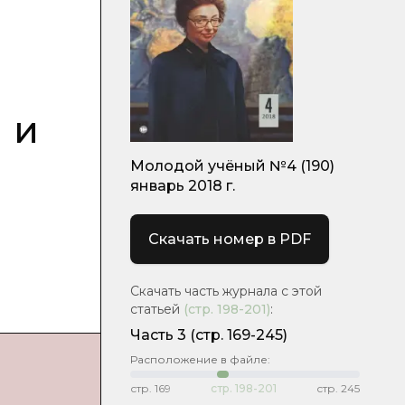
 и
Молодой учёный №4 (190)
январь 2018 г.
Скачать номер в PDF
Скачать часть журнала с этой
статьей
(стр.
198-201
)
:
Часть 3
(стр. 169-245)
Расположение в файле:
стр.
169
стр.
198-201
стр.
245