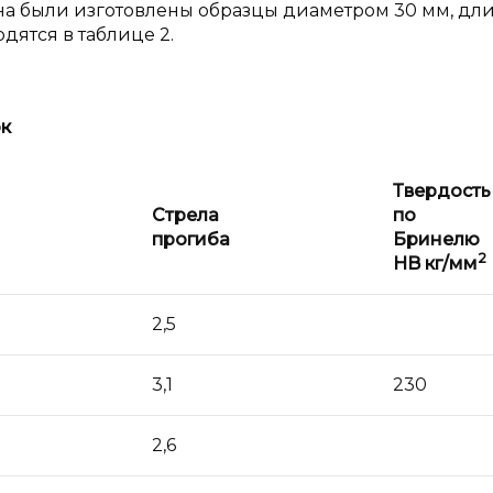
на были изготовлены образцы диаметром 30 мм, дл
дятся в таблице 2.
ок
Твердость
Стрела
по
прогиба
Бринелю
2
HB кг/мм
2,5
3,1
230
2,6