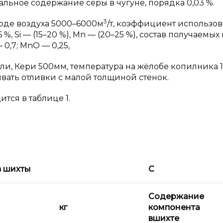
альное содержание серы в чугуне, порядка 0,03 %.
3
сходе воздуха 5000–6000м
/т, коэффициент использо
6 %, Si — (15–20 %), Mn — (20–25 %), состав получаемы
— 0,7; MnO — 0,25,
ли, Кери 500мм, температура на жёлобе копилника 1
вать отливки с малой толщиной стенок.
тся в таблице 1.
в шихты
C
Содержание
кг
компонента
в
шихте