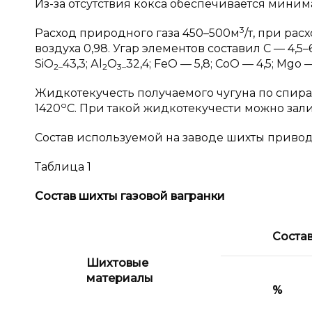
Из-за отсутствия кокса обеспечивается миним
3
Расход природного газа 450–500м
/т, при ра
воздуха 0,98. Угар элементов составил С — 4,5–
SiO
43,3; Аl
O
32,4; FeO — 5,8; CoO — 4,5; Mgo 
2–
2
3–
Жидкотекучесть получаемого чугуна по спира
о
1420
С. При такой жидкотекучести можно зали
Состав используемой на заводе шихты приводи
Таблица 1
Состав шихты газовой вагранки
Соста
Шихтовые
материалы
%