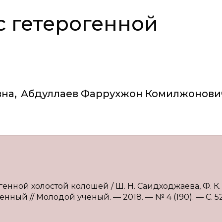
с гетерогенной
вна
,
Абдуллаев Фаррухжон Комилжонови
генной холостой колошей / Ш. Н. Саидходжаева, Ф. К.
венный // Молодой ученый. — 2018. — № 4 (190). — С. 5