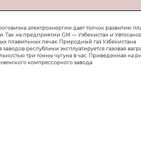
ороговизна электроэнергии дает толчок развитию пл
и. Так на предприятии GM — Узбекистан и Увтосаноа
ых плавильных печах. Природный газ Узбекистана
з заводов республики эксплуатируется газовая вагр
ьностью три тонны чугуна в час. Приведенная на ри
нзенского компрессорного завода.