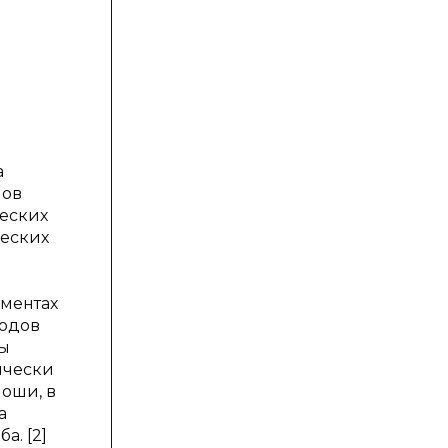
а
лов
ческих
ческих
иментах
ходов
ды
ически
лоши, в
а
а. [2]