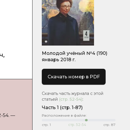
Молодой учёный №4 (190)
ч
,
январь 2018 г.
Скачать номер в PDF
Скачать часть журнала с этой
статьей
(стр.
52-54
)
:
Часть 1
(стр. 1-87)
2-54. —
Расположение в файле:
стр.
1
стр.
52-54
стр.
87