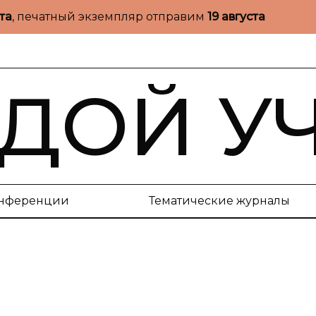
ста
, печатный экземпляр отправим
19 августа
ДОЙ У
нференции
Тематические журналы