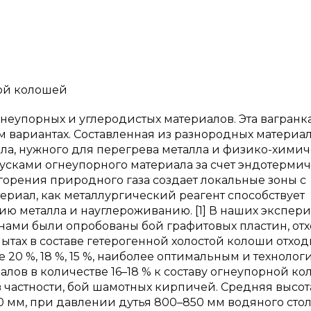
той колошей
гнеупорных и углеродистых материалов. Эта вагранк
вом вариантах. Составленная из разнородных материа
пла, нужного для перегрева металла и физико-хими
кусками огнеупорного материала за счет эндотерми
орения природного газа создает локальные зоны с
риал, как металлургический реагент способствует
ию металла и науглероживанию. [1] В наших экспер
в нами были опробованы бой графитовых пластин, от
ытах в составе гетерогенной холостой колоши отхо
 20 %, 18 %, 15 %, наиболее оптимальным и технолог
ов в количестве 16–18 % к составу огнеупорной ко
в частности, бой шамотных кирпичей. Средняя высот
мм, при давлении дутья 800–850 мм водяного столб