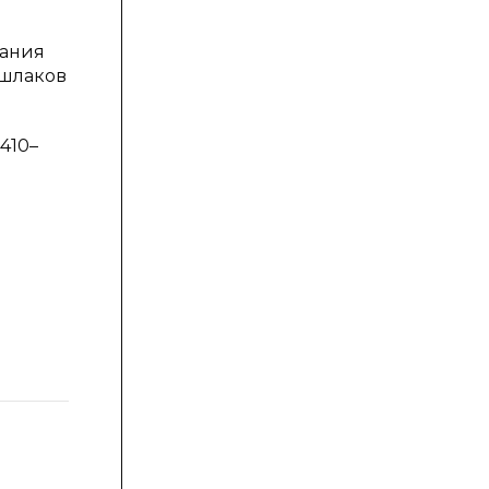
вания
х шлаков
410–
Si
Добавление
в
шихту