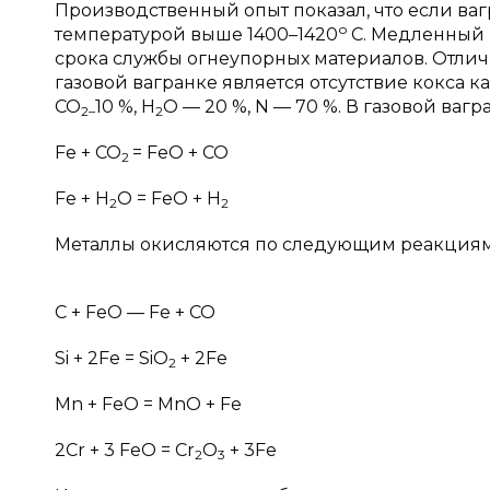
Производственный опыт показал, что если ваг
о
температурой выше 1400–1420
С. Медленный 
срока службы огнеупорных материалов. Отли
газовой вагранке является отсутствие кокса к
СО
10 %, Н
О — 20 %, N — 70 %. В газовой ва
2–
2
Fe + CO
= FeO + CO
2
Fe + H
O = FeO + H
2
2
Металлы окисляются по следующим реакциям
C + FeO — Fe + CO
Si + 2Fe = SiO
+ 2Fe
2
Mn + FeO = MnO + Fe
2Cr + 3 FeO = Cr
O
+ 3Fe
2
3