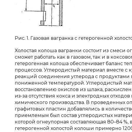
Рис. 1. Газовая вагранка с гетерогенной холос
Холостая колоша вагранки состоит из смеси о
сможет работать как в газовом, так и в коксо
гетерогенная колоша обеспечивает баланс те
процессов. Углеродистый материал вместе с 
реакций соединения углерода с продуктами г
пониженной температурой. Углеродистый мате
восстановлению окислов из шлака, раскислен
из-за отсутствия кокса и электродных отходо
химического производства. В проведенных оп
графитовых пластин добавлялись в количестве
приемлемым был состав углеродистых материал
которой огнеупорная составляющая 80–84 %, 
гетерогенной холостой колоши примерно 1200 