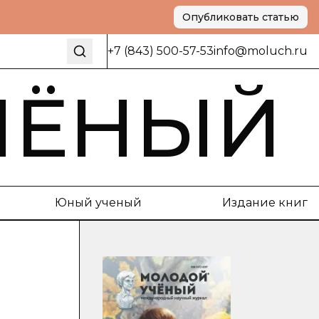
Опубликовать статью
+7 (843) 500-57-53
info@moluch.ru
ЧЁНЫЙ
Юный ученый
Издание книг