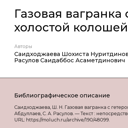
Газовая вагранка 
холостой колошей
Авторы
Саидходжаева Шохиста Нуритдино
Расулов Саидаббос Асаметдинович
Библиографическое описание
Саидходжаева, Ш. Н. Газовая вагранка с гетеро
Абдуллаев, С. А. Расулов. — Текст : непосредст
URL: https://moluch.ru/archive/190/48099.