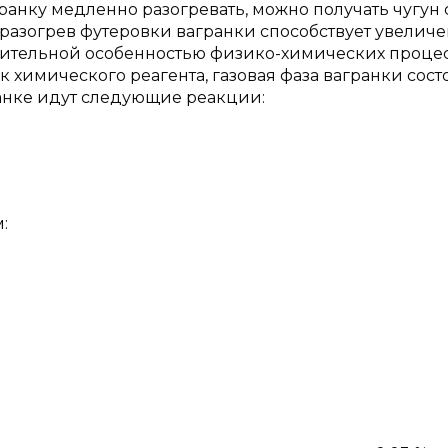
ранку медленно разогревать, можно получать чугун 
разогрев футеровки вагранки способствует увелич
чительной особенностью физико-химических процес
ак химического реагента, газовая фаза вагранки сост
гранке идут следующие реакции:
: