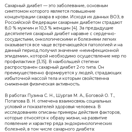
Сахарный диабет — это заболевание, основным
симптомом которого является повышение
концентрации сахара в крови. Исходя их данных ВОЗ, в
Российской Федерации сахарным диабетом страдают
8,0 % мужчин и 10,3 % женщин [4]. За предыдущие
десятилетия сахарный диабет наравне с сердечно-
сосудистыми, онкологическими и болезнями легких
оказывается все чаще встречающейся патологией и на
данный период получил значение «неинфекционной
эпидемии», которой необходимо осуществление мер по
профилактике [3,15]. В наибольшей степени
распространен сахарный диабет 2-го типа. Он
преимущественно формируется у людей, страдающих
избыточной массой тела и которым свойственна
сниженная физическая активность.
В работах Пузина С. Н., Шургая М. А., Боговой О. Т.,
Потапова В. Н. отмечена взаимосвязь социальных
условий и показателей здоровья человека. В
исследованиях описаны примеры действия факторов,
которые относятся к образу жизни, на развитие
появление и характер ряда эндокринологических
болезней, в том числе сахарного диабета: