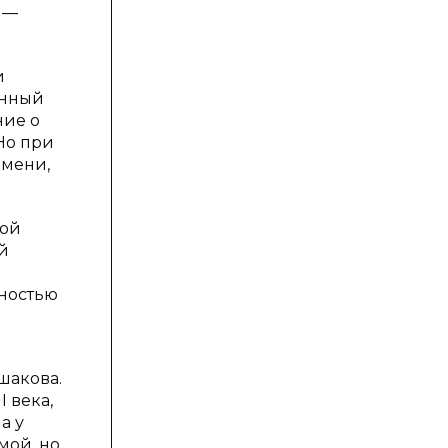
 —
и
енный
ние о
Но при
емени,
той
й
лностью
шакова.
 века,
а у
мой, но