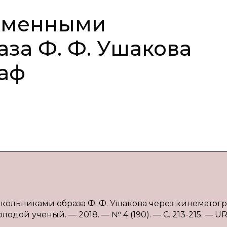
еменными
за Ф. Ф. Ушакова
раф
ольниками образа Ф. Ф. Ушакова через кинематогра
лодой ученый. — 2018. — № 4 (190). — С. 213-215. — UR