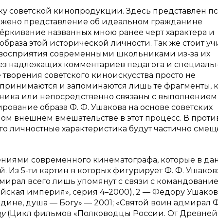
ку советской кинопродукции. Здесь представлен п
отражено представление об идеальном гражданине
чёркивание названных мною ранее черт характера и
браза этой исторической личности. Так же стоит уч
я восприятия современными школьниками из-за их
Без надлежащих комментариев педагога и специаль
творения советского киноискусства просто не
принимаются и запоминаются лишь те фрагменты, 
еника или непосредственно связаны с выполнением
рование образа Ф. Ф. Ушакова на основе советских
м внешнем вмешательстве в этот процесс. В прот
его личностные характеристика будут частично смещ
дениями современного кинематографа, которые в да
 Из 5-ти картин в которых фигурирует Ф. Ф. Ушаков:
дмирал всего лишь упомянут с связи с командовани
ская империя», серия 4–2000), 2 — Фёдору Ушаков
дине, душа — Богу» — 2001; «Святой воин адмирал 
цу
(Цикл фильмов «Полководцы России. От Древней