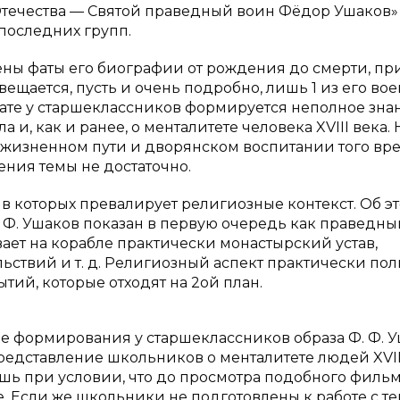
и Отечества — Святой праведный воин Фёдор Ушаков»
последних групп.
ны фаты его биографии от рождения до смерти, пр
ещается, пусть и очень подробно, лишь 1 из его во
тате у старшеклассников формируется неполное зна
, как и ранее, о менталитете человека XVIII века. 
о жизненном пути и дворянском воспитании того вр
ния темы не достаточно.
 в которых превалирует религиозные контекст. Об э
. Ф. Ушаков показан в первую очередь как праведны
вает на корабле практически монастырский устав,
ьствий и т. д. Религиозный аспект практически по
ий, которые отходят на 2ой план.
 формирования у старшеклассников образа Ф. Ф. У
редставление школьников о менталитете людей XVIII
ишь при условии, что до просмотра подобного фильм
е. Если же школьники не подготовлены к работе с те