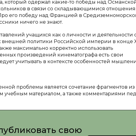
а, который одержал какие-то победы над Османско
школьников в связи со складывающимися отношени
Про его победу над Францией в Средиземноморск
ссники ничего не знают.
авлений учащихся как о личности и деятельности 
ях внешней политики Российской империи в конце X
а также максимально корректно использовать
ленных произведений кинематографа есть свои
едует учитывать в контексте особенностей мышлен
нной проблемы является сочетание фрагментов из
 учебным материалом, а также комментариями пед
публиковать свою