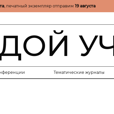
ста
, печатный экземпляр отправим
19 августа
ДОЙ У
нференции
Тематические журналы