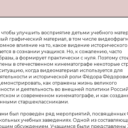
 чтобы улучшить восприятие детьми учебного матер
ый графический материал, в том числе видеофраг
омное влияние на то, какое видение исторического
тся в сознании учащихся. Но, к сожалению, часто
бразы, а формирует практически с нуля. Поэтому сто
авлены в отечественном кинематографе некоторые с
ситуацию, когда видеоматериал используется для
еятельности и исторической роли Фёдора Фёдоров
демонстрировать, как отражены жизнь великого
чности и деятельность во внешней политики Росси
ветском и современном кинематографе, и как созда
енными старшеклассниками.
нами был проведён ряд мероприятий, посвящённых Ф
кольных учебных заведениях. Одной из составляющ
ющим обсуждением. Учащимся были представлены 