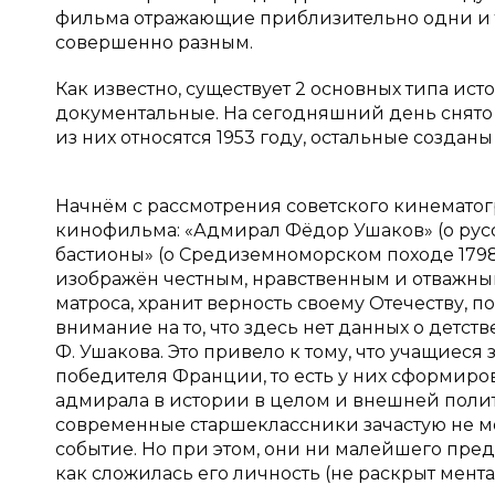
фильма отражающие приблизительно одни и т
совершенно разным.
Как известно, существует 2 основных типа ист
документальные. На сегодняшний день снято в
из них относятся 1953 году, остальные созданы 
Начнём с рассмотрения советского кинематог
кинофильма: «Адмирал Фёдор Ушаков» (о русс
бастионы» (о Средиземноморском походе 1798
изображён честным, нравственным и отважным
матроса, хранит верность своему Отечеству, по
внимание на то, что здесь нет данных о детст
Ф. Ушакова. Это привело к тому, что учащиеся
победителя Франции, то есть у них сформиро
адмирала в истории в целом и внешней политик
современные старшеклассники зачастую не мо
событие. Но при этом, они ни малейшего пред
как сложилась его личность (не раскрыт ментал