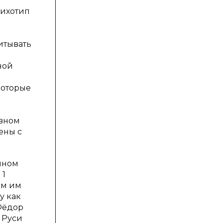
сихотип
итывать
ной
которые
ивном
ены с
нном
 1
ем им
у как
Фёдор
 Руси