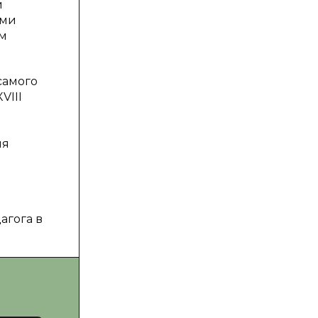
й
ями
ом
самого
VIII
ия
агога в