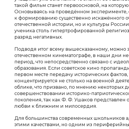
такой фильм станет первоосновой, на котору
Основываясь на проведённом эксперименте, от
к формированию существенно искажённого обр
отечественной истории, но и культуры России X
ученика столь гипертрофированной религиоз
разряд негативных.
Подводя итог всему вышесказанному, можно за
отечественном кинематографе, в наши дни нес
период, что непосредственно связано с идеол
образования. Если советское кино пропаганди
первом месте передачу исторических фактов,
концентрируется не столько на военной деяте
облике, что призвано, по мнению некоторых д
совершенствовании историко-патриотическог
поколения, так как Ф. Ф. Ушаков представлен 
любви к ближним и милосердия.
Для большинства современных школьников а
этими качествами, но одним из периферийны