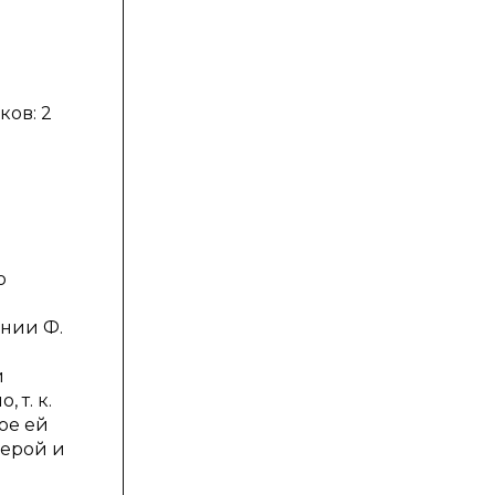
ков: 2
о
ении Ф.
и
 т. к.
ое ей
герой и