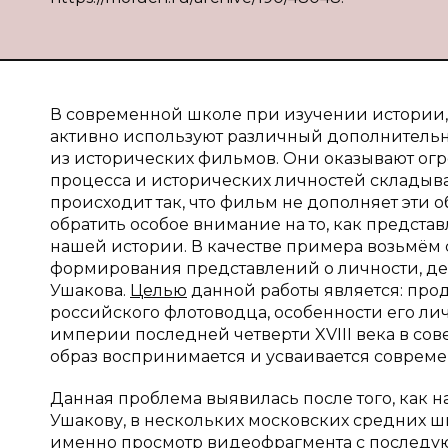
В современной школе при изучении истории,
активно используют различный дополнительн
из исторических фильмов. Они оказывают огр
процесса и исторических личностей складывае
происходит так, что фильм не дополняет эти о
обратить особое внимание на то, как предст
нашей истории. В качестве примера возьмём 
формирования представлений о личности, д
Ушакова.
Целью
данной работы является: про
российского флотоводца, особенности его ли
империи последней четверти XVIII века в со
образ воспринимается и усваивается соврем
Данная проблема выявилась после того, как 
Ушакову, в нескольких московских средних ш
именно просмотр видеофрагмента с последу