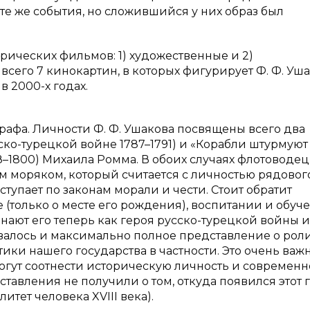
е же события, но сложившийся у них образ был
орических фильмов: 1) художественные и 2)
сего 7 кинокартин, в которых фигурирует Ф. Ф. Уша
в 2000-х годах.
рафа. Личности Ф. Ф. Ушакова посвящены всего два
ко-турецкой войне 1787–1791) и «Корабли штурмуют
–1800) Михаила Ромма. В обоих случаях флотоводец
 моряком, который считается с личностью рядовог
ступает по законам морали и чести. Стоит обратит
ве (только о месте его рождения), воспитании и обуч
 знают его теперь как героя русско-турецкой войны и
валось и максимально полное представление о рол
и нашего государства в частности. Это очень важно,
гут соотнести историческую личность и современн
ставления не получили о том, откуда появился этот 
итет человека XVIII века).