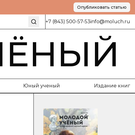
Опубликовать статью
+7 (843) 500-57-53
info@moluch.ru
ЧЁНЫЙ
Юный ученый
Издание книг