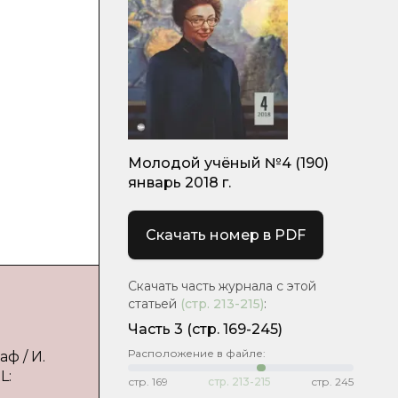
Молодой учёный №4 (190)
январь 2018 г.
Скачать номер в PDF
Скачать часть журнала с этой
статьей
(стр.
213-215
)
:
Часть 3
(стр. 169-245)
Расположение в файле:
ф / И.
L:
стр.
169
стр.
213-215
стр.
245