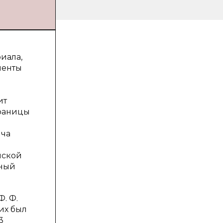
иала,
менты
ит
траницы
ича
йской
нный
. Ф.
их был
3