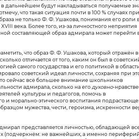
ю в дальнейшем будут накладываться получаемые зн
мечу, что такая ситуация почти в 100 % случаях пр
аза не только Ф. Ф. Ушакова, понимания его роли 
VIII века. Более того, из-за личностного неприятия
ной составляющей образ адмирала может перейти 
метить, что образ Ф. Ф. Ушакова, который отражён в
колько отличается от того, каким он был в советски
огией самого государства и его политикой в област
ровало советский идеал личности, сохраняя при эт
 то сейчас всё большее внимание школьников
льности адмирала, сколько на его
духовно
-нравств
еятелей культуры и педагогов, помочь в
о и морально-этического воспитания подрастающе
образцом мужества, чести, героизма, искренности ве
дмирал представляется личностью, обладающей вс
х (подчеркнём: не важнейших, а именно периферий