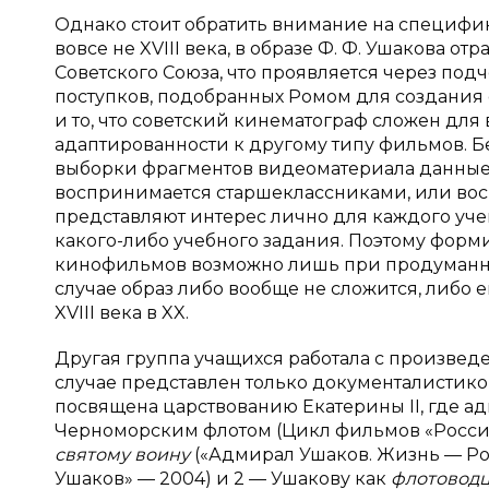
Однако стоит обратить внимание на специфи
вовсе не XVIII века, в образе Ф. Ф. Ушакова 
Советского Союза, что проявляется через под
поступков, подобранных Ромом для создания о
и то, что советский кинематограф сложен дл
адаптированности к другому типу фильмов. 
выборки фрагментов видеоматериала данные 
воспринимается старшеклассниками, или вос
представляют интерес лично для каждого уч
какого-либо учебного задания. Поэтому форми
кинофильмов возможно лишь при продуманно
случае образ либо вообще не сложится, либо 
XVIII века в XX.
Другая группа учащихся работала с произве
случае представлен только документалистикой.
посвящена царствованию Екатерины II, где а
Черноморским флотом (Цикл фильмов «Россий
святому воину
(«Адмирал Ушаков. Жизнь — Ро
Ушаков» — 2004) и 2 — Ушакову как
флотовод