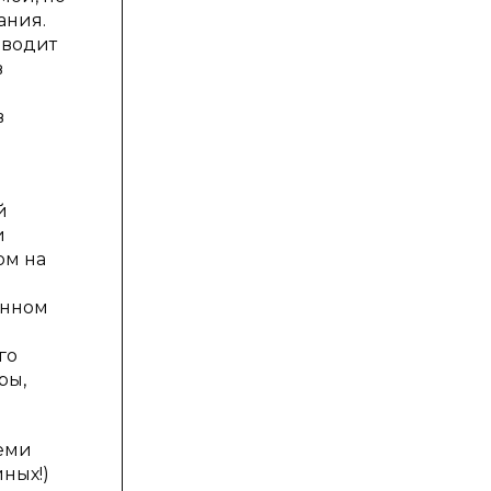
ания.
иводит
в
в
й
и
ом на
енном
го
ры,
еми
ных!)