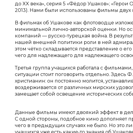
до XX века», серия 5 «Фёдор Ушаков»; «Геро
2013). Нами были использованы фильмы двух 
В фильмах об Ушакове как флотоводце изложе
минимальной лично-авторской оценки. Но осв
компаний — русско-турецкая война. В резуль
нашей внешней политики роли в ней адмирала и
этом чётко складывается представление о ег
чего для надлежащего для надлежащего освое
Третья группа учащихся работала с фильмами,
ситуации стоит поговорить отдельно. Здесь Ф
христианин: он постоянно молится, устанавли
воздерживается от различных мирских удовол
замещает собой освещение исторических событ
Данные фильмы имеют двоякий эффект в деле
С одной стороны, подобное кино дополняет п
чего в предыдущих случаях не было. Но это л
учащихся уже есть какие-то знания об Ушаков