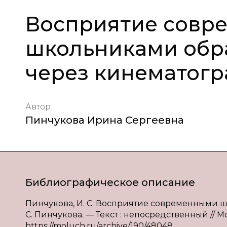
Восприятие совр
школьниками обра
через кинематог
Автор
Пинчукова Ирина Сергеевна
Библиографическое описание
Пинчукова, И. С. Восприятие современными шк
С. Пинчукова. — Текст : непосредственный // Мо
https://moluch.ru/archive/190/48048.