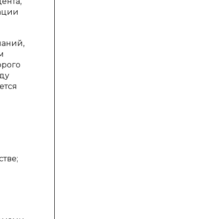
ента,
зации
наний,
м
орого
оду
ется
тве;