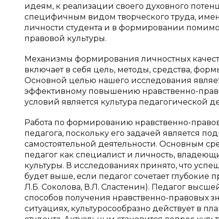
идеям, к реализации своего духовного потен
специфичным видом творческого труда, име
личности студента и в формировании помимо
правовой культуры.
Механизмы формирования личностных качеств 
включает в себя цель, методы, средства, фо
Основной целью нашего исследования являет
эффективному повышению нравственно-правов
условий является культура педагогической д
Работа по формированию нравственно-правов
педагога, поскольку его задачей является п
самостоятельной деятельности. Основным сре
педагог как специалист и личность, владею
культуры. В исследованиях принято, что усп
будет выше, если педагог сочетает глубокие
Л.Б. Соколова, В.Л. Сластенин). Педагог в
способов получения нравственно-правовых зн
ситуациях, культуросообразно действует в п