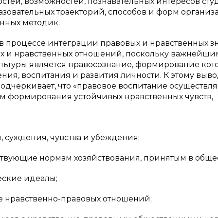
стей, возможностей, познавательных интересов студ
азовательных траекторий, способов и форм органи
нных методик.
в процессе интеграции правовых и нравственных з
ых и нравственных отношений, поскольку важнейши
льтуры является правосознание, формирование кот
ния, воспитания и развития личности. К этому выв
 подчеркивает, что «правовое воспитание осуществля
ем формирования устойчивых нравственных чувств,
, суждения, чувства и убеждения;
ствующие нормам хозяйствования, принятым в общес
еские идеалы;
ре нравственно-правовых отношений;