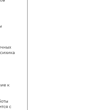
гов
ы
ичных
психика
ние к
боты
тся с