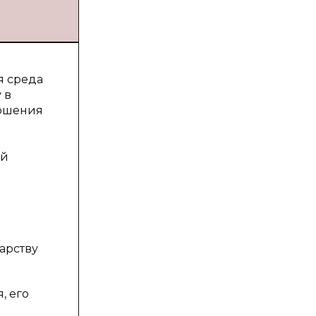
я среда
 в
ношения
ой
арству
, его
м