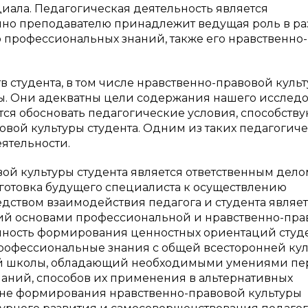
циала. Педагогическая деятельность является
нно преподавателю принадлежит ведущая роль в р
 профессиональных знаний, также его нравственно-
студента, в том числе нравственно-правовой культ
рмы. Они адекватны цели содержания нашего исслед
ся обосновать педагогические условия, способств
ой культуры студента. Одним из таких педагогич
еятельности.
ой культуры студента является ответственным дело
одготовка будущего специалиста к осуществлению
дством взаимодействия педагога и студента являе
щий основами профессиональной и нравственно-пра
ешность формирования ценностных ориентаций студ
 профессиональные знания с общей всесторонней ку
ысшей школы, обладающий необходимыми умениями п
аний, способов их применения в альтернативных
лане формирования нравственно-правовой культуры