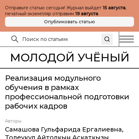
Отправьте статью сегодня! Журнал выйдет
15 августа
,
печатный экземпляр отправим
19 августа
Опубликовать статью
МОЛОДОЙ УЧЁНЫЙ
Реализация модульного
обучения в рамках
профессиональной подготовки
рабочих кадров
Авторы
Самашова Гульфарида Ергалиевна
,
Толеукул Айтолкын Аскаткызы