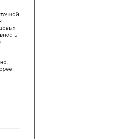
сточной
х
ндовых
ивность
ы
но,
корее