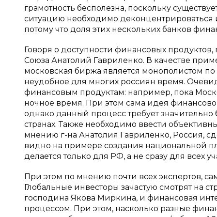
грамотность бесполезна, поскольку существует
ситуацию необходимо деконцентрироваться 
потому что доля этих нескольких банков финан
Говоря о доступности финансовых продуктов
Союза Анатолий Гавриленко. В качестве приме
московская биржа является монополистом по 
неудобное для многих россиян время. Очевидн
финансовым продуктам: например, пока Моско
ночное время. При этом сама идея финансово
однако данный процесс требует значительно
странах. Также необходимо ввести объективны
мнению г-на Анатолия Гавриленко, Россия, сде
видно на примере создания национальной пл
делается только для РФ, а не сразу для всех у
При этом по мнению почти всех экспертов, с
Глобальные инвесторы зачастую смотрят на с
господина Якова Миркина, и финансовая инте
процессом. При этом, насколько разные фин