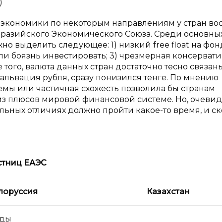
)
х экономики по некоторым направлениям у стран во
Евразийского Экономического Союза. Среди основны
но выделить следующее: 1) низкий free float на фо
ли боязнь инвестировать; 3) чрезмерная консерват
того, валюта данных стран достаточно тесно связан
альвация рубля, сразу понизился тенге. По мнению
емы или частичная схожесть позволила бы странам
з плюсов мировой финансовой системе. Но, очевид
ьных отличиях должно пройти какое-то время, и с
стниц ЕАЭС
лоруссия
Казахстан
нды