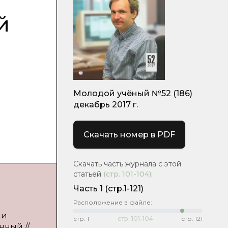
й
Молодой учёный №52 (186)
декабрь 2017 г.
Скачать номер в PDF
Скачать часть журнала с этой
статьей
(стр.
101-104
)
:
Часть 1
(стр.1-121)
Расположение в файле:
 и
стр.
1
стр.
101-104
стр.
121
нный //