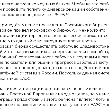
 всего несколько крупных банков. Чтобы как-то раз
и проводить политику диверсификации собственни
совых активов достигает 75–95 %.
, приведём мнение президента Российского биржев
ра он привёл Московскую биржу. А именно, то что
организации торгов, и основная сессия приходится
о, что данный факт затрудняет доступность к
вская биржа осуществлять работу, во Владивостоке
й интеграции мнению эксперта является важной за
 большей согласованности рабочими группами в ра
е показатели для оценки прогресса работы. Зачасту
лав шаг вперёд, делает два шага назад. Это отчётли
атёжной системы в России. Поскольку данная сист
частников ЕАЭС.
амая идея интеграции оценивается положительно.
траны Восточной Европы как на одно целое, по мнен
грация ряда стран из этого региона является логи
ансовое положение и рынки стран-участниц ЕАЭС м