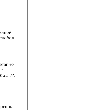
ающей
 свобод
этапно.
не
 2017г.
 рынка,