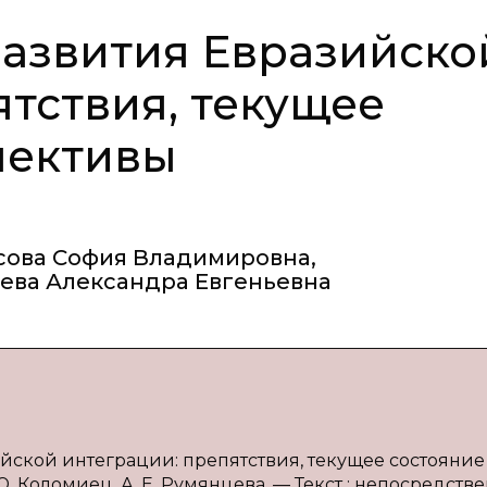
азвития Евразийско
ятствия, текущее
пективы
сова София Владимировна
,
ева Александра Евгеньевна
ийской интеграции: препятствия, текущее состояние
 Ю. Коломиец, А. Е. Румянцева. — Текст : непосредстве