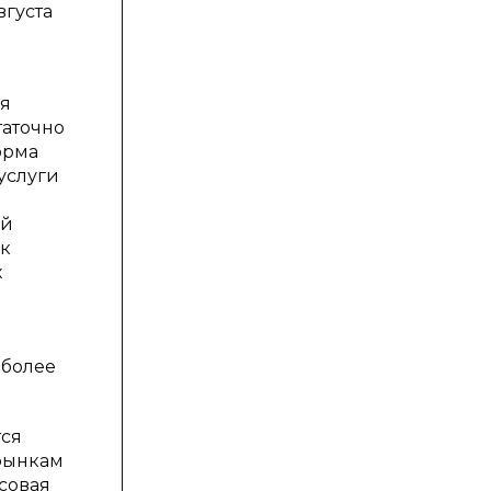
вгуста
ся
таточно
орма
 услуги
ой
ак
х
 более
тся
рынкам
совая