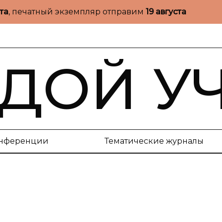
ста
, печатный экземпляр отправим
19 августа
ДОЙ У
нференции
Тематические журналы