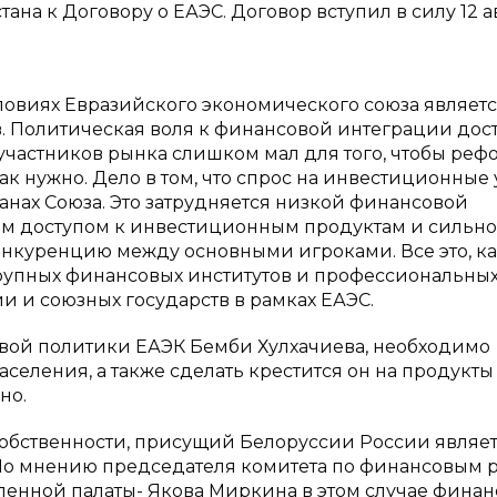
а к Договору о ЕАЭС. Договор вступил в силу 12 а
ловиях Евразийского экономического союза являет
. Политическая воля к финансовой интеграции дос
 участников рынка слишком мал для того, чтобы реф
так нужно. Дело в том, что спрос на инвестиционные
ранах Союза. Это затрудняется низкой финансовой
ым доступом к инвестиционным продуктам и сильн
онкуренцию между основными игроками. Все это, к
крупных финансовых институтов и профессиональны
и и союзных государств в рамках ЕАЭС.
вой политики ЕАЭК Бемби Хулхачиева, необходимо
еления, а также сделать крестится он на продукты
но.
собственности, присущий Белоруссии России являе
 По мнению председателя комитета по финансовым 
нной палаты- Якова Миркина в этом случае финан