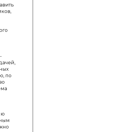
бавить
ков,
ого
-
дачей,
зных
ю, по
во
ема
ию
чным
ожно