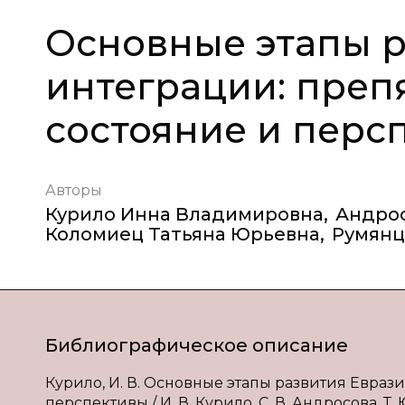
Основные этапы р
интеграции: преп
состояние и перс
Авторы
Курило Инна Владимировна
,
Андро
Коломиец Татьяна Юрьевна
,
Румянц
Библиографическое описание
Курило, И. В. Основные этапы развития Евраз
перспективы / И. В. Курило, С. В. Андросова, Т.