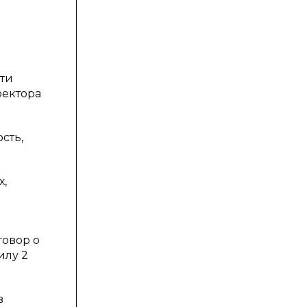
ти
ректора
сть,
х,
говор о
илу 2
в