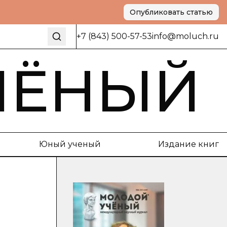
Опубликовать статью
+7 (843) 500-57-53
info@moluch.ru
ЧЁНЫЙ
Юный ученый
Издание книг