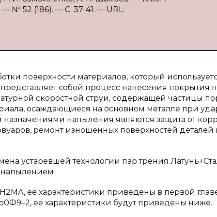
№ 52 (186). — С. 37-41. — URL:
отки поверхности материалов, который используетс
 представляет собой процесс нанесения покрытия н
атурной скоростной струи, содержащей частицы п
риала, осаждающиеся на основном металле при уд
и назначениями напыления являются защита от кор
рвуаров, ремонт изношенных поверхностей деталей
мена устаревшей технологии пар трения Латунь+Ста
м напылением
ХН2МА, её характеристики приведены в первой главе
р0Ф9–2, её характеристики будут приведены ниже.