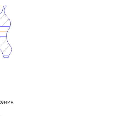
жения
.