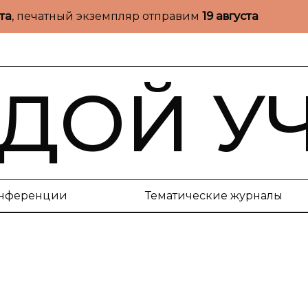
ста
, печатный экземпляр отправим
19 августа
ДОЙ У
нференции
Тематические журналы