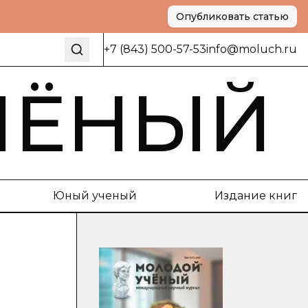
Опубликовать статью
+7 (843) 500-57-53
info@moluch.ru
ЧЁНЫЙ
Юный ученый
Издание книг