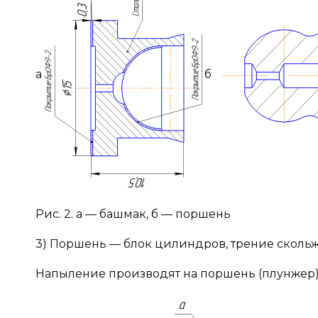
а
б
Рис. 2. а — башмак, б — поршень
3) Поршень — блок цилиндров, трение сколь
Напыление производят на поршень (плунжер)