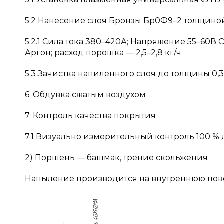
5.2 Нанесение слоя Бронзы Бр0Ф9–2 толщиной
5.2.1 Сила тока 380–420А; Напряжение 55–60В 
Аргон; расход порошка — 2,5–2,8 кг/ч
5.3 Зачистка напиленного слоя до толщины 0,
6. Обдувка сжатым воздухом
7. Контроль качества покрытия
7.1 Визуально измерительный контроль 100 % 
2) Поршень — башмак, трение скольжения
Напыление производится на внутреннюю пов