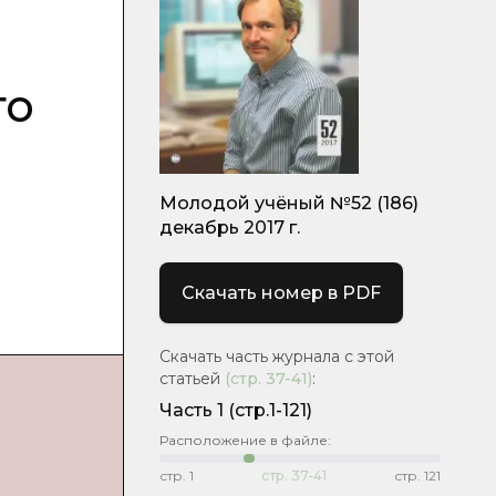
и
го
Молодой учёный №52 (186)
декабрь 2017 г.
Скачать номер в PDF
Скачать часть журнала с этой
статьей
(стр.
37-41
)
:
Часть 1
(стр.1-121)
Расположение в файле:
стр.
1
стр.
37-41
стр.
121