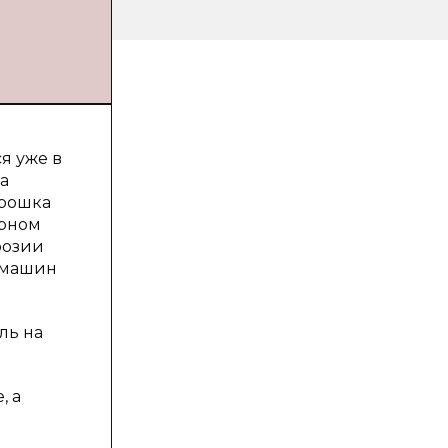
я уже в
а
орошка
арном
розии
 машин
ль на
, а