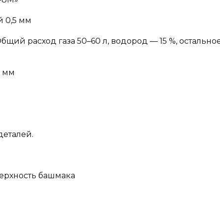
 0,5 мм
Общий расход газа 50–60 л, водород — 15 %, остально
3 мм
деталей.
ерхность башмака