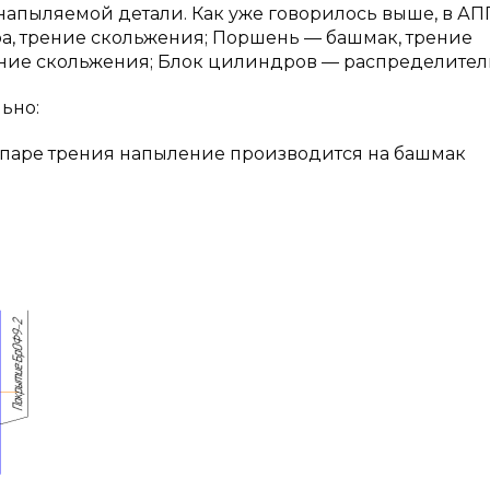
напыляемой детали. Как уже говорилось выше, в А
ра, трение скольжения; Поршень — башмак, трение
ние скольжения; Блок цилиндров — распределител
ьно:
й паре трения напыление производится на башмак