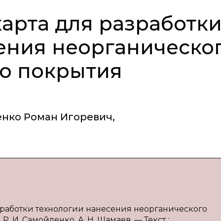
карта для разработк
ения неорганическо
о покрытия
нко Роман Игоревич
,
разработки технологии нанесения неорганического
. И. Самойленко, А. Н. Шамаев. — Текст :