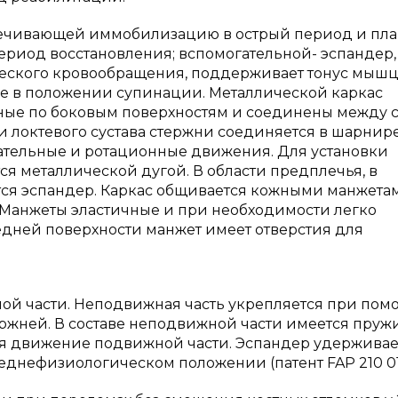
еспечивающей иммобилизацию в острый период и пл
период восстановления; вспомогательной- эспандер,
еского кровообращения, поддерживает тонус мыш
е в положении супинации. Металлической каркас
нные по боковым поверхностям и соединены между 
и локтевого сустава стержни соединяется в шарнире
ательные и ротационные движения. Для установки
 металлической дугой. В области предплечья, в
тся эспандер. Каркас общивается кожными манжета
. Манжеты эластичные и при необходимости легко
едней поверхности манжет имеет отверстия для
ой части. Неподвижная часть укрепляется при по
ержней. В составе неподвижной части имеется пру
ся движение подвижной части. Эспандер удерживае
реднефизиологическом положении (патент FAP 210 0