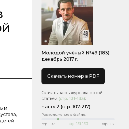
в
ой
Молодой учёный №49 (183)
декабрь 2017 г.
Скачать номер в PDF
Скачать часть журнала с этой
статьей
(стр.
131-133
)
:
Часть 2
(cтр. 107-217)
тым
устава,
Расположение в файле:
 детей
стр.
107
стр.
131-133
стр.
217