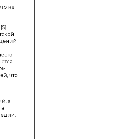
кто не
5].
тской
ждений
есто,
аются
ом
ей, что
й, а
 в
педии.