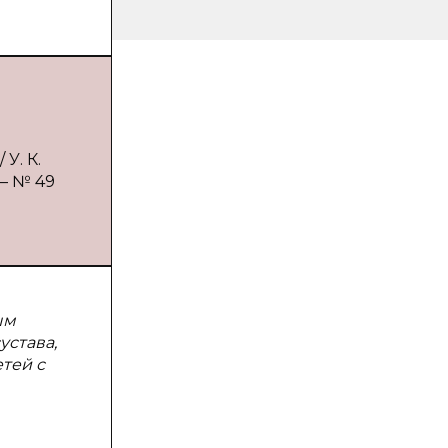
У. К.
 — № 49
ым
устава,
тей с