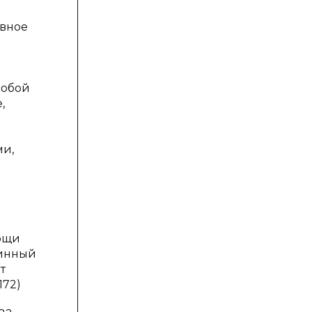
авное
ц
собой
,
ми,
мощи
жинный
т
172)