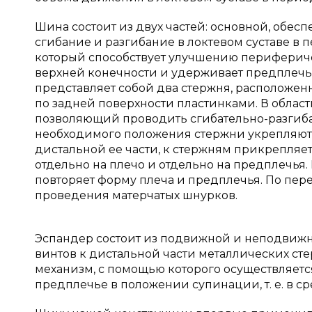
Шина состоит из двух частей: основной, об
сгибание и разгибание в локтевом суставе в 
который способствует улучшению периферич
верхней конечности и удерживает предплечь
представляет собой два стержня, расположе
по задней поверхности пластинками. В област
позволяющий проводить сгибательно-разгиб
необходимого положения стержни укрепляются
дистальной ее части, к стержням прикрепляе
отдельно на плечо и отдельно на предплечья
повторяет форму плеча и предплечья. По пер
проведения матерчатых шнурков.
Эспандер состоит из подвижной и неподвижн
винтов к дистальной части металлических ст
механизм, с помощью которого осуществляет
предплечье в положении супинации, т. е. в с