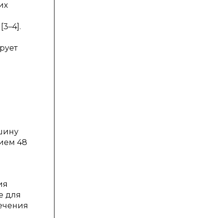
их
3–4].
рует
шину
ием 48
ия
е для
лечения