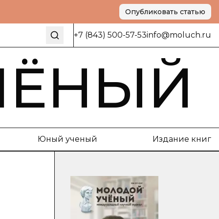
Опубликовать статью
+7 (843) 500-57-53
info@moluch.ru
ЧЁНЫЙ
Юный ученый
Издание книг