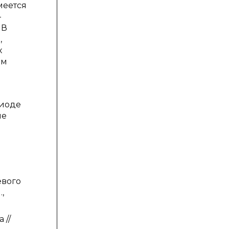
меется
—
 В
,
х
ом
риоде
ие
евого
,
 //