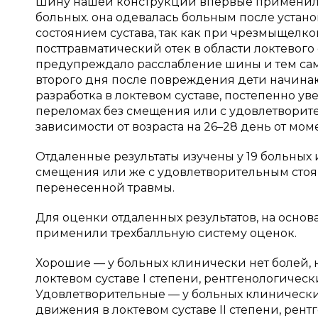
Шину нашей конструкции впервые применили
больных. она одевалась больным после устан
состоянием сустава, так как при чрезмыщелк
посттравматический отек в области локтевого 
предупреждало расслабление шины и тем са
второго дня после повреждения дети начинают
разработка в локтевом суставе, постепенно 
переломах без смещения или с удовлетворит
зависимости от возраста на 26–28 день от мом
Отдаленные результаты изучены у 19 больных
смещения или же с удовлетворительным стоян
перенесенной травмы.
Для оценки отдаленных результатов, на осно
применили трехбалльную систему оценок.
Хорошие — у больных клинически нет болей,
локтевом суставе I степени, рентгенологичес
Удовлетворительные — у больных клинически
движения в локтевом суставе II степени, рен