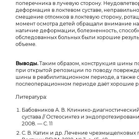
поперечника в лучевую сторону. Неудовлетво
деформация в локтевом суставе, неправильно
смещение отломков в локтевую сторону, ротаци
момент осмотра детей обращали внимание на 
наличие деформации, болезненность, способ
обследованных больных были хорошие результа
объеме.
Выводы.
Таким образом, конструкция шины п
при открытой репозиции по поводу поврежден
шины в реабилитационном периоде, а также 
послеоперационном периоде даёт хорошие ре
Литература:
Бабовников А. В. Клинико-диагностически
сустава // Остеосинтез и эндопротезирование:
2008. — С. 11
С. В. Катин и др. Лечение чрезмыщелковых 