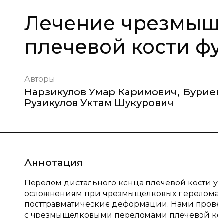
Лечение чрезмыщ
плечевой кости 
Авторы
Нарзикулов Умар Каримович
,
Бурие
Рузикулов Уктам Шукурович
Аннотация
Перелом дистального конца плечевой кости у
осложнениям при чрезмыщелковых переломах п
посттравматические деформации. Нами пров
с чрезмыщелковыми переломами плечевой ко