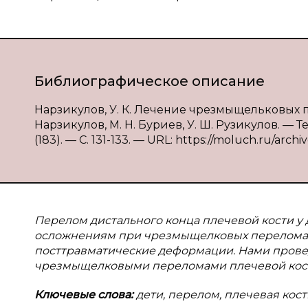
Библиографическое описание
Нарзикулов, У. К. Лечение чрезмыщельковых 
Нарзикулов, М. Н. Буриев, У. Ш. Рузикулов. — 
(183). — С. 131-133. — URL: https://moluch.ru/archi
Перелом дистального конца плечевой кости у
осложнениям при чрезмыщелковых переломах п
посттравматические деформации. Нами прове
чрезмыщелковыми переломами плечевой кос
Ключевые слова:
дети, перелом, плечевая кост