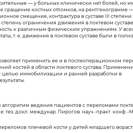
рительные — у больных клинически нет болей, но и
е сращение костных отломков, на рентгенограмме 
онное смещение, контрактура в суставе III степени.
степень ограничения движения в локтевом суставе
ность к различным физическим упражнениям. У все
ты, т. е. движения в локтевом суставе были в полн
озволяет применить ее и в послеоперационном пе
ий костей в области локтевого сустава. Применен
с целью иммобилизации и ранней разработки в
зультаты.
й алгоритим ведения пациентов с переломами локт
 тез. докл. междунар. Пирогов. науч.-практ. конф..-М.
переломов плечевой кости у детей младшего вораста