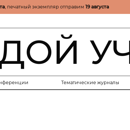
ста
, печатный экземпляр отправим
19 августа
ДОЙ У
нференции
Тематические журналы