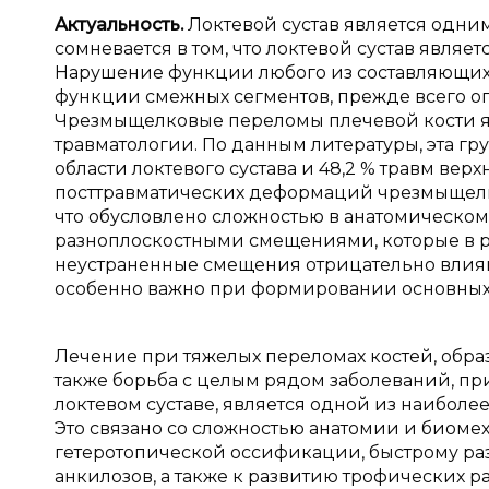
Актуальность.
Локтевой сустав является одним
сомневается в том, что локтевой сустав явля
Нарушение функции любого из составляющих 
функции смежных сегментов, прежде всего огр
Чрезмыщелковые переломы плечевой кости яв
травматологии. По данным литературы, эта гр
области локтевого сустава и 48,2 % травм вер
посттравматических деформаций чрезмыщелк
что обусловлено сложностью в анатомическ
разноплоскостными смещениями, которые в р
неустраненные смещения отрицательно влияют
особенно важно при формировании основных н
Лечение при тяжелых переломах костей, обра
также борьба с целым рядом заболеваний, п
локтевом суставе, является одной из наиболе
Это связано со сложностью анатомии и биомех
гетеротопической оссификации, быстрому раз
анкилозов, а также к развитию трофических ра