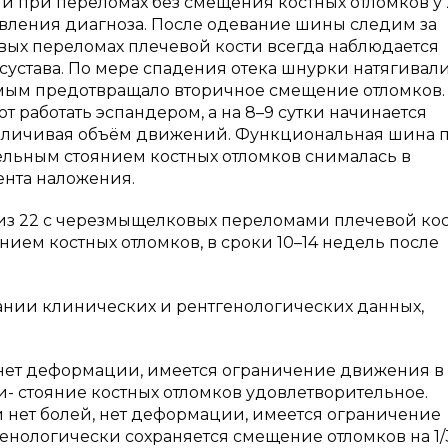
 при переломах без смещения костных отломков у 
овления диагноза. После одевание шины следим за
овых переломах плечевой кости всегда наблюдается
сустава. По мере спадения отека шнурки натягивали
мым предотвращало вторичное смещение отломков.
 работать эспандером, а на 8–9 сутки начинается
увеличивая объём движений. Функциональная шина 
ельным стоянием костных отломков снималась в
ента наложения.
 из 22 с черезмыщелковых переломами плечевой кос
ием костных отломков, в сроки 10–14 недель после
вании клинических и рентгенологических данных,
 нет деформации, имеется ограничение движения в
ки- стояние костных отломков удовлетворительное.
 нет болей, нет деформации, имеется ограничение
тгенологически сохраняется смещение отломков на 1/