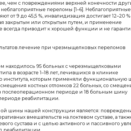
е, чем с повреждениями верхней конечности друг
е неблагоприятные переломы [1–6]. Неблагоприятные
т от 9 до 45,5 %, инвалидизация достигает 12–20 % [
ая закрытым или открытым путем, и применение
 всегда приводит к хорошей функции и не гаранти
ультатов лечение при чрезмыщелковых переломов
 находилось 95 больных с черезмыщелковыми
ипа в возрасте 1–18 лет, лечившихся в клинике
о института, которым применяли функциональную 
 смещения костных отломков 22 больных, со смещен
в послеоперационном периоде и 18 больным шину
периоде реабилитации.
ой шины нашей конструкции является: поврежден
перативных вмешательств на локтевом суставе, а такж
вого сустава и с целью активного и пассивного ув
д реабилитации.