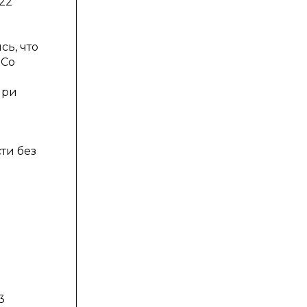
22
сь, что
 Со
при
ти без
3