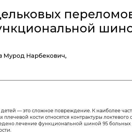
ельковых переломо
функциональной шин
в Мурод Нарбекович
,
 детей — это сложное повреждение. К наиболее час
лечевой кости относятся контрактуры локтевого с
едено лечение функциональной шиной 95 больных
сти.