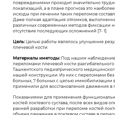
повреждениями проходит значительно трудне
локализаций, а в плане прогноза это наиболе
исходы при лечении таких переломов составляю
Даже полная адаптация отломков, выполненн
различных современных методов фиксации не
отсутствие последующих осложнений [7- 1].
Цель:
Целью работы являлось улучшение рез
плечевой кости.
Материалы и
методы:
Под нашим наблюдением
переломами плечевой кости разгибательного т
Ташкентского педиатрического медицинског
нашей конструкции. Из них с переломами без
больных, 7 больных с целью иммобилизации 
применили для восстановления движения в 
Показаниями для применения функциональн
костей локтевого сустава, после всех видов о
ранней разработки при переломе костей локте
объема движения в локтевом суставе в перио