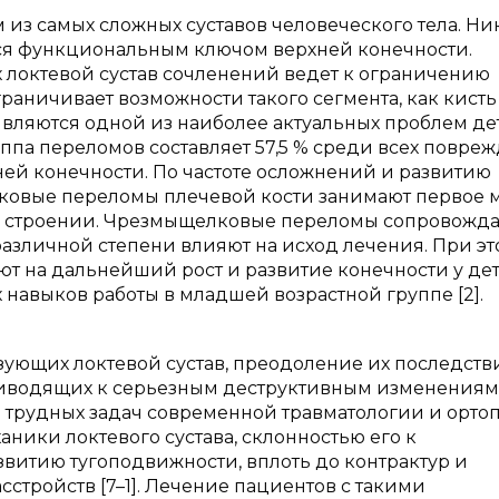
 из самых сложных суставов человеческого тела. Ни
ется функциональным ключом верхней конечности.
локтевой сустав сочленений ведет к ограничению
аничивает возможности такого сегмента, как кисть [
ляются одной из наиболее актуальных проблем де
уппа переломов составляет 57,5 % среди всех повре
хней конечности. По частоте осложнений и развитию
овые переломы плечевой кости занимают первое м
ом строении. Чрезмыщелковые переломы сопровожд
азличной степени влияют на исход лечения. При эт
 на дальнейший рост и развитие конечности у дет
авыков работы в младшей возрастной группе [2].
зующих локтевой сустав, преодоление их последстви
риводящих к серьезным деструктивным изменениям
е трудных задач современной травматологии и орто
аники локтевого сустава, склонностью его к
витию тугоподвижности, вплоть до контрактур и
сстройств [7–1]. Лечение пациентов с такими