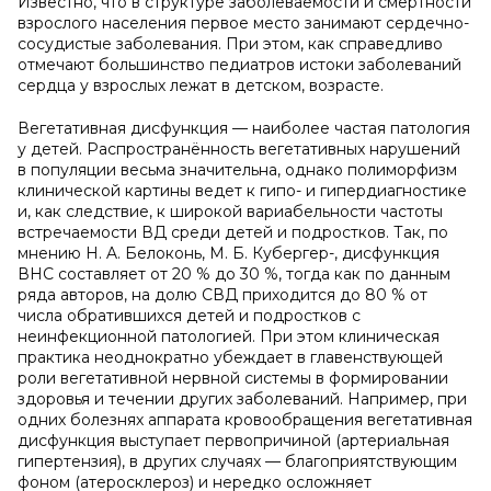
Известно, что в структуре заболеваемости и смертности
взрослого населения первое место занимают сердечно-
сосудистые заболевания. При этом, как справедливо
отмечают большинство педиатров истоки заболеваний
сердца у взрослых лежат в детском, возрасте.
Вегетативная дисфункция — наиболее частая патология
у детей. Распространённость вегетативных нарушений
в популяции весьма значительна, однако полиморфизм
клинической картины ведет к гипо- и гипердиагностике
и, как следствие, к широкой вариабельности частоты
встречаемости ВД среди детей и подростков. Так, по
мнению H. A. Белоконь, М. Б. Кубергер-, дисфункция
ВНС составляет от 20 % до 30 %, тогда как по данным
ряда авторов, на долю СВД приходится до 80 % от
числа обратившихся детей и подростков с
неинфекционной патологией. При этом клиническая
практика неоднократно убеждает в главенствующей
роли вегетативной нервной системы в формировании
здоровья и течении других заболеваний. Например, при
одних болезнях аппарата кровообращения вегетативная
дисфункция выступает первопричиной (артериальная
гипертензия), в других случаях — благоприятствующим
фоном (атеросклероз) и нередко осложняет