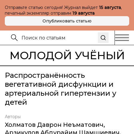
Отправьте статью сегодня! Журнал выйдет
15 августа
,
печатный экземпляр отправим
19 августа
Опубликовать статью
МОЛОДОЙ УЧЁНЫЙ
Распространённость
вегетативной дисфункции и
артериальной гипертензии у
детей
Авторы
Холматов Даврон Неъматович
,
Арзикулов Абдурайим Шамшиевич
,