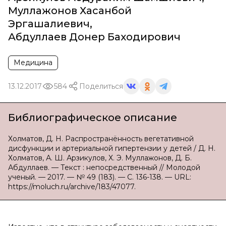
Муллажонов Хасанбой
Эргашалиевич
,
Абдуллаев Донер Баходирович
Медицина
13.12.2017
584
Поделиться
Библиографическое описание
Холматов, Д. Н. Распространённость вегетативной
дисфункции и артериальной гипертензии у детей / Д. Н.
Холматов, А. Ш. Арзикулов, Х. Э. Муллажонов, Д. Б.
Абдуллаев. — Текст : непосредственный // Молодой
ученый. — 2017. — № 49 (183). — С. 136-138. — URL:
https://moluch.ru/archive/183/47077.