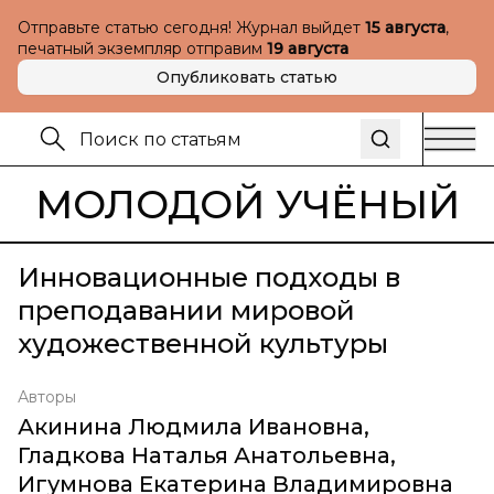
Отправьте статью сегодня! Журнал выйдет
15 августа
,
печатный экземпляр отправим
19 августа
Опубликовать статью
МОЛОДОЙ УЧЁНЫЙ
Инновационные подходы в
преподавании мировой
художественной культуры
Авторы
Акинина Людмила Ивановна
,
Гладкова Наталья Анатольевна
,
Игумнова Екатерина Владимировна