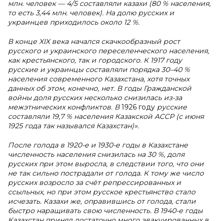
млн. человек — 4/5 составляли казахи (80 % населения,
то есть 3,44 млн. человек). На долю русских и
украинцев приходилось около 12 %.
В конце XIX века начался скачкообразный рост
русского и украинского переселенческого населения,
как крестьянского, так и городского. К 1917 году
русские и украинцы составляли порядка 30–40 %
населения современного Казахстана, хотя точных
данных об этом, конечно, нет. В годы Гражданской
войны доля русских несколько снизилась из-за
межэтнических конфликтов. В
1926 году
русские
составляли 19,7 % населения Казакской АССР (с июня
1925 года так назывался Казахстан)».
После голода в 1920-е и 1930-е годы в Казахстане
численность населения снизилась на 30 %, доля
русских при этом выросла, в следствии того, что они
не так сильно пострадали от голода. К тому же число
русских возросло за счёт репрессированных и
ссыльных, но при этом русское крестьянство стало
исчезать. Казахи же, оправившись от голода, стали
быстро наращивать свою численность. В 1940-е годы
Казахстан принял достаточно много эвакуированных в