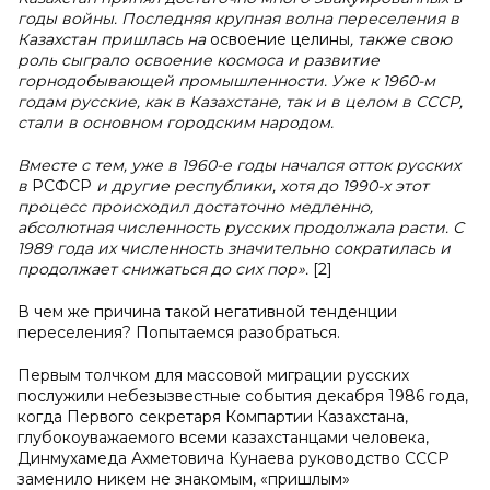
годы войны. Последняя крупная волна переселения в
Казахстан пришлась на
освоение целины
, также свою
роль сыграло освоение космоса и развитие
горнодобывающей промышленности. Уже к 1960-м
годам русские, как в Казахстане, так и в целом в СССР,
стали в основном городским народом.
Вместе с тем, уже в 1960-е годы начался отток русских
в
РСФСР
и другие республики, хотя до 1990-х этот
процесс происходил достаточно медленно,
абсолютная численность русских продолжала расти. С
1989 года их численность значительно сократилась и
продолжает снижаться до сих пор».
[2]
В чем же причина такой негативной тенденции
переселения? Попытаемся разобраться.
Первым толчком для массовой миграции русских
послужили небезызвестные события декабря 1986 года,
когда Первого секретаря Компартии Казахстана,
глубокоуважаемого всеми казахстанцами человека,
Динмухамеда Ахметовича Кунаева руководство СССР
заменило никем не знакомым, «пришлым»