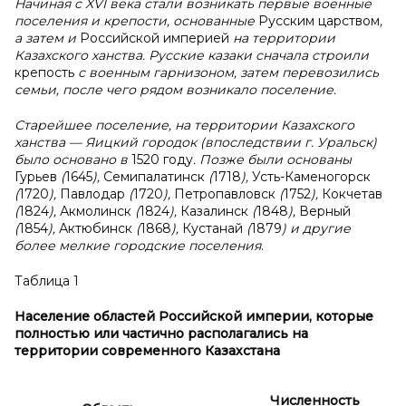
Начиная с XVI века стали возникать первые военные
поселения и крепости, основанные
Русским царством
,
а затем и
Российской империей
на территории
Казахского ханства. Русские казаки сначала строили
крепость
с военным гарнизоном, затем перевозились
семьи, после чего рядом возникало поселение.
Старейшее поселение, на территории Казахского
ханства — Яицкий городок (впоследствии г. Уральск)
было основано в
1520 году
. Позже были основаны
Гурьев
(
1645
),
Семипалатинск
(
1718
),
Усть-Каменогорск
(
1720
),
Павлодар
(
1720
),
Петропавловск
(
1752
),
Кокчетав
(
1824
),
Акмолинск
(
1824
),
Казалинск
(
1848
),
Верный
(
1854
),
Актюбинск
(
1868
),
Кустанай
(
1879
) и другие
более мелкие городские поселения
.
Таблица 1
Население областей Российской империи, которые
полностью или частично располагались на
территории современного Казахстана
Численность