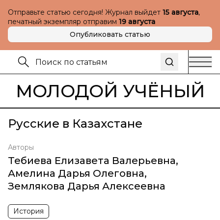
Отправьте статью сегодня! Журнал выйдет
15 августа
,
печатный экземпляр отправим
19 августа
Опубликовать статью
МОЛОДОЙ УЧЁНЫЙ
Русские в Казахстане
Авторы
Тебиева Елизавета Валерьевна
,
Амелина Дарья Олеговна
,
Землякова Дарья Алексеевна
История