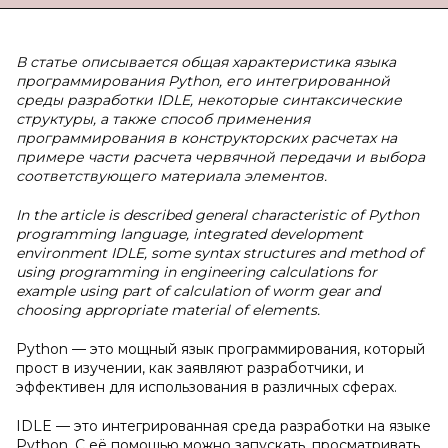
В статье описывается общая характеристика языка
программирования Python, его интегрированной
среды разработки IDLE, некоторые синтаксические
структуры, а также способ применения
программирования в конструкторских расчетах на
примере части расчета червячной передачи и выбора
соответствующего материала элементов.
In the article is described general characteristic of Python
programming language, integrated development
environment IDLE, some syntax structures and method of
using programming in engineering calculations for
example using part of calculation of worm gear and
choosing appropriate material of elements.
Python — это мощный язык программирования, который
прост в изучении, как заявляют разработчики, и
эффективен для использования в различных сферах.
IDLE — это интегрированная среда разработки на языке
Python. С её помощью можно запускать, просматривать,