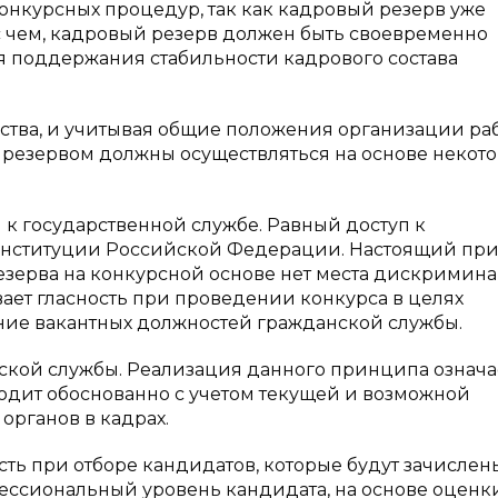
конкурсных процедур, так как кадровый резерв уже
с чем, кадровый резерв должен быть своевременно
я поддержания стабильности кадрового состава
ства, и учитывая общие положения организации раб
 резервом должны осуществляться на основе некот
к государственной службе. Равный доступ к
 Конституции Российской Федерации. Настоящий пр
езерва на конкурсной основе нет места дискримин
вает гласность при проведении конкурса в целях
ие вакантных должностей гражданской службы.
кой службы. Реализация данного принципа означае
одит обоснованно с учетом текущей и возможной
органов в кадрах.
ь при отборе кандидатов, которые будут зачислен
ессиональный уровень кандидата, на основе оценк