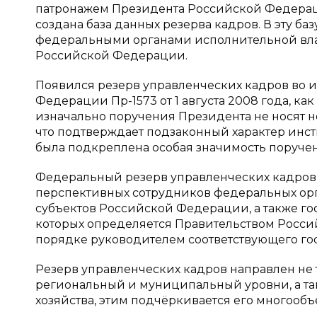
патронажем Президента Российской Федераци
создана база данных резерва кадров. В эту 
федеральными органами исполнительной влас
Российской Федерации.
Появился резерв управленческих кадров во
Федерации Пр-1573 от 1 августа 2008 года, ка
изначально поручения Президента не носят н
что подтверждает подзаконный характер инс
была подкреплена особая значимость поручен
Федеральный резерв управленческих кадров
перспективных сотрудников федеральных орг
субъектов Российской Федерации, а также г
которых определяется Правительством Росс
порядке руководителем соответствующего гос
Резерв управленческих кадров направлен не 
региональный и муниципальный уровни, а та
хозяйства, этим подчёркивается его многообъ