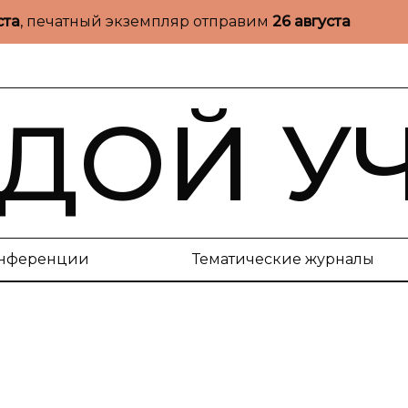
ста
, печатный экземпляр отправим
26 августа
ДОЙ У
нференции
Тематические журналы