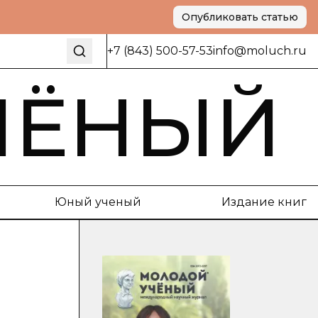
Опубликовать статью
+7 (843) 500-57-53
info@moluch.ru
ЧЁНЫЙ
Юный ученый
Издание книг