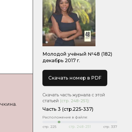
Молодой учёный №48 (182)
декабрь 2017 г.
Скачать номер в PDF
Скачать часть журнала с этой
статьей
(стр.
248-251
)
:
ечкина.
Часть 3
(стр.225-337)
Расположение в файле:
стр.
225
стр.
248-251
стр.
337