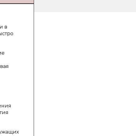
и в
ыстро
ие
ивая
ения
ития
лужащих