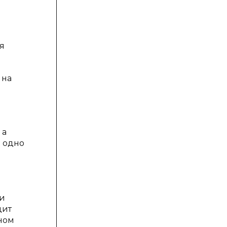
я
 на
 а
о одно
ри
дит
нном