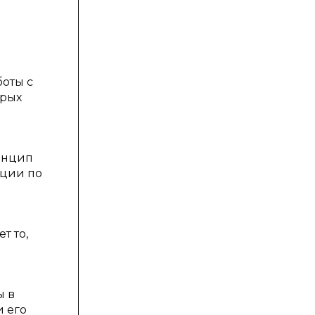
оты с
орых
инцип
ации по
т то,
ы в
и его