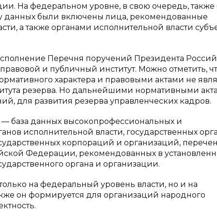
и. На федеральном уровне, в свою очередь, также
базу данных были включены лица, рекомендованные
ти, а также органами исполнительной власти субъ
 исполнение Перечня поручений Президента Росси
к правовой и публичный институт. Можно отметить, ч
ормативного характера и правовыми актами не явля
титута резерва. Но дальнейшими нормативными акт
ий, для развития резерва управленческих кадров.
 — база данных высокопрофессиональных и
анов исполнительной власти, государственных орг
осударственных корпораций и организаций, перече
ийской Федерации, рекомендованных в установлен
ударственного органа и организации.
только на федеральный уровень власти, но и на
кже он формируется для организаций народного
ектность.