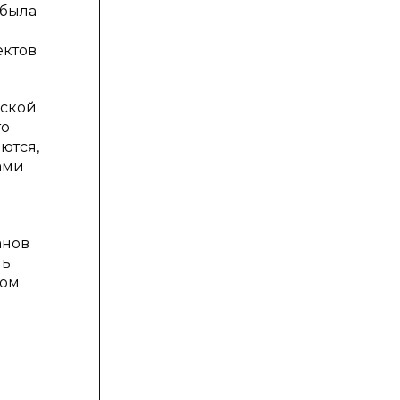
 была
ектов
йской
то
ются,
ами
анов
нь
ном