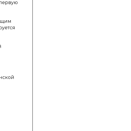
 первую
ающим
руется
й
нской