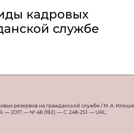
виды кадровых
данской службе
овых резервов на гражданской службе / М. А. Илюш
— 2017. — № 48 (182). — С. 248-251. — URL: