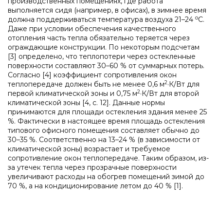
производственных помещениях, где работа
выполняется сидя (например, в офисах), в зимнее время
о
должна поддерживаться температура воздуха 21–24
С.
Даже при условии обеспечения качественного
отопления часть тепла обязательно теряется через
ограждающие конструкции. По некоторым подсчетам
[3] определено, что теплопотери через остекленные
поверхности составляют 30–60 % от суммарных потерь.
Согласно [4] коэффициент сопротивления окон
2
теплопередаче должен быть не менее 0,6 м
·К/Вт для
2
первой климатической зоны и 0,75 м
·К/Вт для второй
климатической зоны [4, c. 12]. Данные нормы
принимаются для площади остекления здания менее 25
%. Фактически в настоящее время площадь остекления
типового офисного помещения составляет обычно до
30–35 %. Соответственно на 13–24 % (в зависимости от
климатической зоны) возрастает и требуемое
сопротивление окон теплопередаче. Таким образом, из-
за утечек тепла через прозрачные поверхности
увеличивают расходы на обогрев помещений зимой до
70 %, а на кондиционирование летом до 40 % [1].