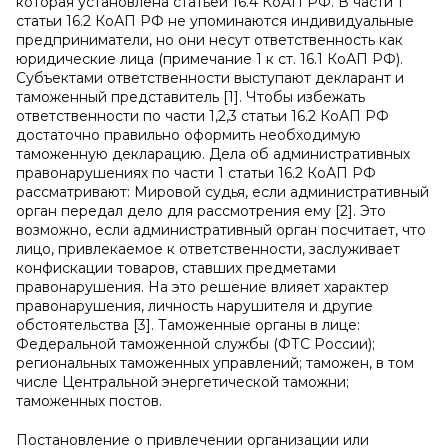
которая установлена статьей 16.4 КоАП РФ. В части 1
статьи 16.2 КоАП РФ не упоминаются индивидуальные
предприниматели, но они несут ответственность как
юридические лица (примечание 1 к ст. 16.1 КоАП РФ).
Субъектами ответственности выступают декларант и
таможенный представитель [1]. Чтобы избежать
ответственности по части 1,2,3 статьи 16.2 КоАП РФ
достаточно правильно оформить необходимую
таможенную декларацию. Дела об административных
правонарушениях по части 1 статьи 16.2 КоАП РФ
рассматривают: Мировой судья, если административный
орган передал дело для рассмотрения ему [2]. Это
возможно, если административный орган посчитает, что
лицо, привлекаемое к ответственности, заслуживает
конфискации товаров, ставших предметами
правонарушения. На это решение влияет характер
правонарушения, личность нарушителя и другие
обстоятельства [3]. Таможенные органы в лице:
Федеральной таможенной службы (ФТС России);
региональных таможенных управлений; таможен, в том
числе Центральной энергетической таможни;
таможенных постов.
Постановление о привлечении организации или