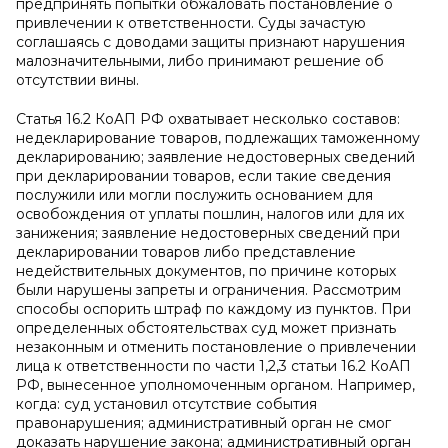
предпринять попытки обжаловать постановление о
привлечении к ответственности. Суды зачастую
соглашаясь с доводами защиты признают нарушения
малозначительными, либо принимают решение об
отсутствии вины.
Статья 16.2 КоАП РФ охватывает несколько составов:
недекларирование товаров, подлежащих таможенному
декларированию; заявление недостоверных сведений
при декларировании товаров, если такие сведения
послужили или могли послужить основанием для
освобождения от уплаты пошлин, налогов или для их
занижения; заявление недостоверных сведений при
декларировании товаров либо представление
недействительных документов, по причине которых
были нарушены запреты и ограничения. Рассмотрим
способы оспорить штраф по каждому из пунктов. При
определенных обстоятельствах суд может признать
незаконным и отменить постановление о привлечении
лица к ответственности по части 1,2,3 статьи 16.2 КоАП
РФ, вынесенное уполномоченным органом. Например,
когда: суд установил отсутствие события
правонарушения; административный орган не смог
доказать нарушение закона; административный орган