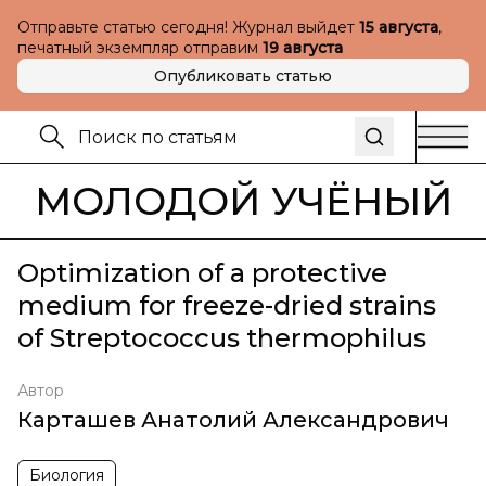
Отправьте статью сегодня! Журнал выйдет
15 августа
,
печатный экземпляр отправим
19 августа
Опубликовать статью
МОЛОДОЙ УЧЁНЫЙ
Optimization of a protective
medium for freeze-dried strains
of Streptococcus thermophilus
Автор
Карташев Анатолий Александрович
Биология