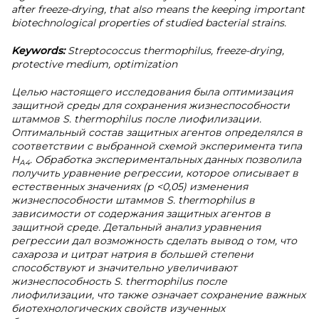
after freeze-drying, that also means the keeping important
biotechnological properties of studied bacterial strains.
Keywords:
Streptococcus thermophilus, freeze-drying,
protective medium, optimization
Целью настоящего исследования была оптимизация
защитной среды для сохранения жизнеспособности
штаммов S. thermophilus после лиофилизации.
Оптимальный состав защитных агентов определялся в
соответствии с выбранной схемой эксперимента типа
H
. Обработка экспериментальных данных позволила
A
4
получить уравнение регрессии, которое описывает в
естественных значениях (р <0,05) изменения
жизнеспособности штаммов S. thermophilus в
зависимости от содержания защитных агентов в
защитной среде. Детальный анализ уравнения
регрессии дал возможность сделать вывод о том, что
сахароза и цитрат натрия в большей степени
способствуют и значительно увеличивают
жизнеспособность S. thermophilus после
лиофилизации, что также означает сохранение важных
биотехнологических свойств изученных