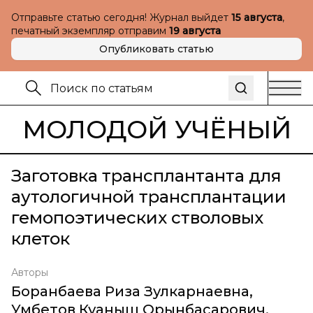
Отправьте статью сегодня! Журнал выйдет
15 августа
,
печатный экземпляр отправим
19 августа
Опубликовать статью
МОЛОДОЙ УЧЁНЫЙ
Заготовка трансплантанта для
аутологичной трансплантации
гемопоэтических стволовых
клеток
Авторы
Боранбаева Риза Зулкарнаевна
,
Умбетов Куаныш Орынбасарович
,