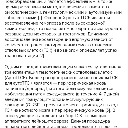
новообразовании, и является эффективным, в то же
время рискованным методом лечения пациентов с
онкологическими, гематологическими и аутоиммунными
заболеваниями [1]. Основной ролью ТГСК является
восстановление гемопоэза после высокодозной
химиотерапии, что позволяет многократно эскалировать
разовые дозы некоторых цитостатиков. Динамика
восстановления кроветворения впрямую зависит от
количества трансплантированных гемопоэтических
стволовых клеток (ГСК) и во многом определяет успех
трансплантации [2].
Одним из видов трансплантации является аутологичная
трансплантация гемопоэтических стволовых клеток
(АутоТГСК). Более распространенным источником ГСК
для аутоТГСК является — периферическая кровь
пациента /донора. Для этого больному выполняется
мобилизация путем ежедневного (в течение 4–7 дней)
введения гранулоцит-колоние-стимулирующих
факторов (G-KSF), в результате чего происходит выход
ГСК из костного мозга в периферическую кровь [3]. В
последующем выполняется сбор ГСК с помощью
аппаратного лейкоцитафереза. Данная процедура
аппаратного лейкоцитафереза продолжается пока не