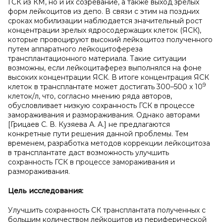
ГСК из КМ, но и их созревание, а также выход зрелых
форм лейкоцитов из депо. В связи с этим на поздних
сроках мобилизации наблюдается значительный рост
концентрации зрелых ядросодержащих клеток (ЯСК),
которые провоцируют высокий лейкоцитоз полученного
путем аппаратного лейкоцитофереза
трансплантационного материала. Такие ситуации
возможны, если лейкоцитаферез выполнялся на фоне
высоких концентрации ЯСК. В итоге концентрация ЯСК
9
клеток в трансплантате может достигать 300–500 х 10
клеток/л, что, согласно мнению ряда авторов,
обусловливает низкую сохранность ГСК в процессе
замораживания и размораживания. Однако авторами
[Грицаев С. В. Кузяева А. А.] не предлагаются
конкретные пути решения данной проблемы. Тем
временем, разработка методов коррекции лейкоцитоза
в трансплантате даст возможность улучшить
сохранность ГСК в процессе замораживания и
размораживания.
Цель исследования:
Улучшить сохранность СК трансплантата полученных с
большим количеством лейкоцитов из периферической