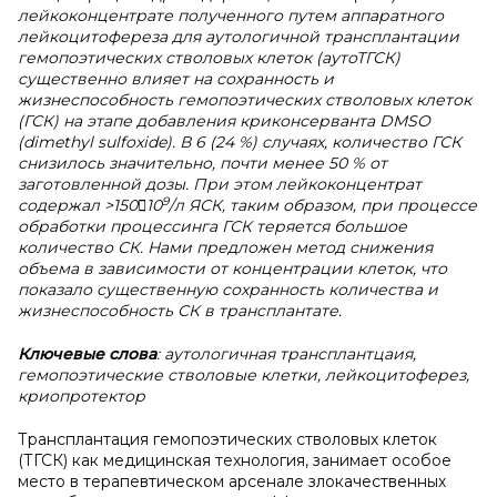
лейкоконцентрате полученного путем аппаратного
лейкоцитофереза для аутологичной трансплантации
гемопоэтических стволовых клеток (аутоТГСК)
существенно влияет на сохранность и
жизнеспособность гемопоэтических стволовых клеток
(ГСК) на этапе добавления криконсерванта DMSO
(dimethyl sulfoxide). В 6 (24 %) случаях, количество ГСК
снизилось значительно, почти менее 50 % от
заготовленной дозы. При этом лейкоконцентрат
9
содержал >15010
/л ЯСК, таким образом, при процессе
обработки процессинга ГСК теряется большое
количество СК. Нами предложен метод снижения
объема в зависимости от концентрации клеток, что
показало существенную сохранность количества и
жизнеспособность СК в трансплантате.
Ключевые слова
: аутологичная трансплантцаия,
гемопоэтические стволовые клетки, лейкоцитоферез,
криопротектор
Трансплантация гемопоэтических стволовых клеток
(ТГСК) как медицинская технология, занимает особое
место в терапевтическом арсенале злокачественных