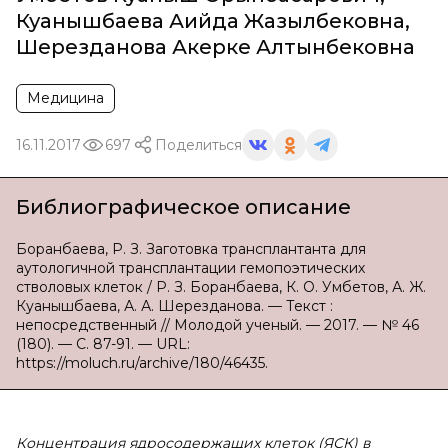
Куанышбаева Аийда Жазылбековна
,
Шерезданова Акерке Алтынбековна
Медицина
16.11.2017
697
Поделиться
Библиографическое описание
Боранбаева, Р. З. Заготовка трансплантанта для
аутологичной трансплантации гемопоэтических
стволовых клеток / Р. З. Боранбаева, К. О. Умбетов, А. Ж.
Куанышбаева, А. А. Шерезданова. — Текст :
непосредственный // Молодой ученый. — 2017. — № 46
(180). — С. 87-91. — URL:
https://moluch.ru/archive/180/46435.
Концентрация ядросодержащих клеток (ЯСК) в