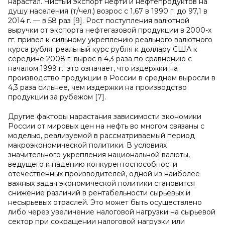
нарастал. Чистый экспорт нефти и нефтепродуктов на
душу населения (т/чел.) возрос с 1,67 в 1990 г. до 97,1 в
2014 г. — в 58 раз [9]. Рост поступления валютной
выручки от экспорта нефтегазовой продукции в 2000-х
гг. привел к сильному укреплению реального валютного
курса рубля: реальный курс рубля к доллару США к
середине 2008 г. вырос в 4,3 раза по сравнению с
началом 1999 г.: это означает, что издержки на
производство продукции в России в среднем выросли в
4,3 раза сильнее, чем издержки на производство
продукции за рубежом [7].
Другие факторы нарастания зависимости экономики
России от мировых цен на нефть во многом связаны с
моделью, реализуемой в рассматриваемый период
макроэкономической политики. В условиях
значительного укрепления национальной валюты,
ведущего к падению конкурентоспособности
отечественных производителей, одной из наиболее
важных задач экономической политики становится
снижение различий в рентабельности сырьевых и
несырьевых отраслей. Это может быть осуществлено
либо через увеличение налоговой нагрузки на сырьевой
сектор при сокращении налоговой нагрузки или