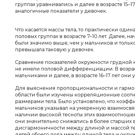
группах уравнивались и далее в возрасте 15–1
аналогичные показатели у девочек.
Что касается массы тела, то практически од
половых группах в возрасте 7–10 лет. Далее, нач
были значимо выше, чем у мальчиков и только 
превышала таковую у девочек.
Сравнение показателей окружности грудной кл
не имели половой дифференциации. В возраст
мальчиками и далее, в возрасте 16–17 лет они
Для выяснения пропорциональности и гармон
области были изучены корреляционные соот
размерами тела. Было установлено, что коэф
мальчиков указывал на умеренную взаимосвязь
наличии высокой тесноты этих взаимоотношений
они значительно снижались в более старших во
дисгармоничности между длиной и массой те
детей обоего пола между длиной тела и окружн