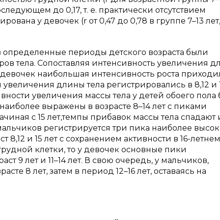
следующем до 0,17, т. е. практически отсутствием
вана у девочек (r от 0,47 до 0,78 в группе 7–13 лет
 определенные периоды детского возраста были
ов тела. Сопоставляя интенсивность увеличения д
о у девочек наибольшая интенсивность роста приходи
ки увеличения длины тела регистрировались в 8,12 и 14
ивности увеличения массы тела у детей обоего пола
 наиболее выражены в возрасте 8–14 лет с пиками
начиная с 15 лет,темпы прибавок массы тела спадают и
 мальчиков регистрируется три пика наиболее высо
т 8,12 и 15 лет с сохранением активности в 16-летне
 грудной клетки, то у девочек основные пики
т 9 лет и 11–14 лет. В свою очередь, у мальчиков,
те 8 лет, затем в период 12–16 лет, оставаясь на
.