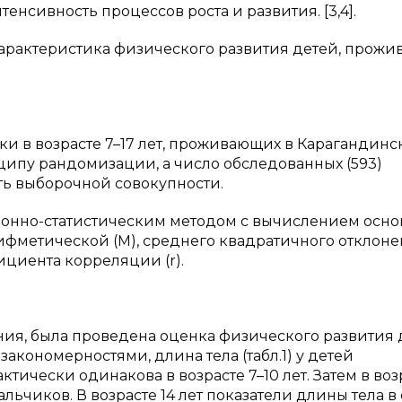
енсивность процессов роста и развития. [3,4].
характеристика физического развития детей, прож
и в возрасте 7–17 лет, проживающих в Карагандинс
инципу рандомизации, а число обследованных (593)
ть выборочной совокупности.
онно-статистическим методом с вычислением осно
фметической (М), среднего квадратичного отклонен
циента корреляции (r).
ния, была проведена оценка физического развития 
акономерностями, длина тела (табл.1) у детей
тически одинакова в возрасте 7–10 лет. Затем в воз
альчиков. В возрасте 14 лет показатели длины тела в