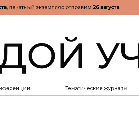
ста
, печатный экземпляр отправим
26 августа
ДОЙ У
нференции
Тематические журналы