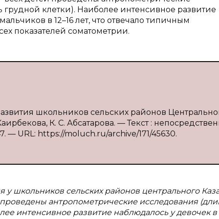
ь грудной клетки). Наиболее интенсивное развитие
 мальчиков в 12–16 лет, что отвечало типичным
сех показателей соматометрии.
о развития школьников сельских районов Центрально
. Каирбекова, К. С. Абсатарова. — Текст : непосредствен
. — URL: https://moluch.ru/archive/171/45630.
 у школьников сельских районов центрального Каза
й проведены антропометрические исследования (дли
более интенсивное развитие наблюдалось у девочек в