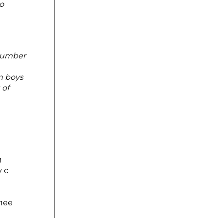
о
 number
n boys
 of
и
 с
лее