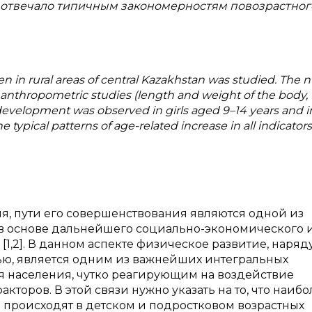
 что отвечало типичным закономерностям повозрастног
en in rural areas of central Kazakhstan was studied. The
 anthropometric studies (length and weight of the body,
 development was observed in girls aged 9–14 years and i
 typical patterns of age-related increase in all indicators
я, пути его совершенствования являются одной из
 в основе дальнейшего социально-экономического 
1,2]. В данном аспекте физическое развитие, наряду
ью, является одним из важнейших интегральных
я населения, чутко реагирующим на воздействие
торов. В этой связи нужно указать на то, что наибо
происходят в детском и подростковом возрастных