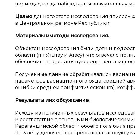
периодах, когда наблюдается значительная инт
Целью
данного этапа исследования явилась 
в Центральном регионе Республики.
Материалы и
методы исследования.
Объектом исследования были дети и подростк
области (пп.Улытау и Атасу), что отвечало пр
обеспечивало достаточную репрезентативнос
Полученные данные обрабатывались вариаци
параметров вариационного ряда: средней ари
ошибки средней арифметической (m), коэффи
Результаты и
их обсуждение.
Исходя из полученных результатов исследова
В соответствие с основными биологическими з
Карагандинской области обоего пола была прак
11–13 лет у девочек она превышала таковую у м