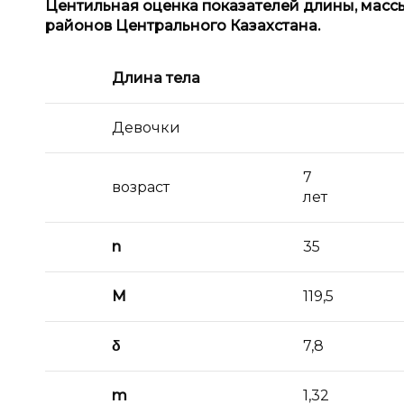
Центильная оценка показателей длины, массы
районов Центрального Казахстана.
Длина тела
Девочки
7
возраст
лет
n
35
M
119,5
δ
7,8
m
1,32