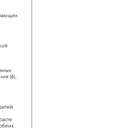
ивающих
кой
вных
ия (δ),
детей.
расте
 обеих