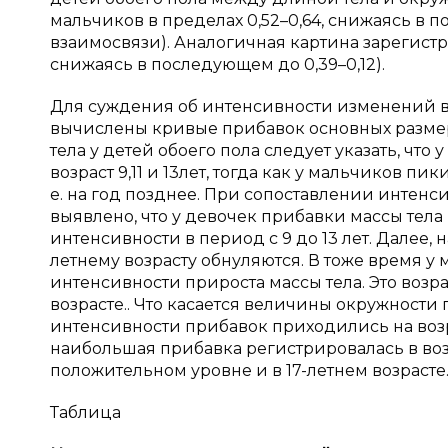
мальчиков в пределах 0,52–0,64, снижаясь в по
взаимосвязи). Аналогичная картина зарегистриро
снижаясь в последующем до 0,39–0,12).
Для суждения об интенсивности изменений в
вычислены кривые прибавок основных размер
тела у детей обоего пола следует указать, чт
возраст 9,11 и 13лет, тогда как у мальчиков пи
е. на год позднее. При сопоставлении интенс
выявлено, что у девочек прибавки массы тела
интенсивности в период с 9 до 13 лет. Далее, 
летнему возрасту обнуляются. В тоже время у
интенсивности прироста массы тела. Это возрас
возрасте.. Что касается величины окружности
интенсивности прибавок приходились на возрас
наибольшая прибавка регистрировалась в возрас
положительном уровне и в 17-летнем возрасте
Таблица