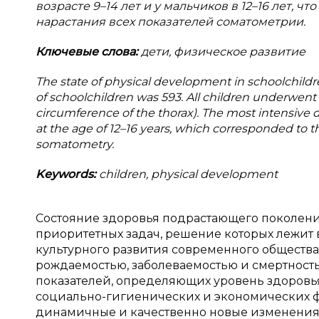
возрасте 9–14 лет и у мальчиков в 12–16 лет,
нарастания всех показателей соматометрии.
Ключевые
слова
:
дети, физическое развитие
The state of physical development in schoolchildr
of schoolchildren was 593. All children underwent
circumference of the thorax). The most intensive
at the age of 12–16 years, which corresponded to the
somatometry.
Keywords
:
children, physical development
Состояние здоровья подрастающего поколени
приоритетных задач, решение которых лежит
культурного развития современного общества [
рождаемостью, заболеваемостью и смертност
показателей, определяющих уровень здоровь
социально-гигиенических и экономических фак
динамичные и качественно новые изменения 