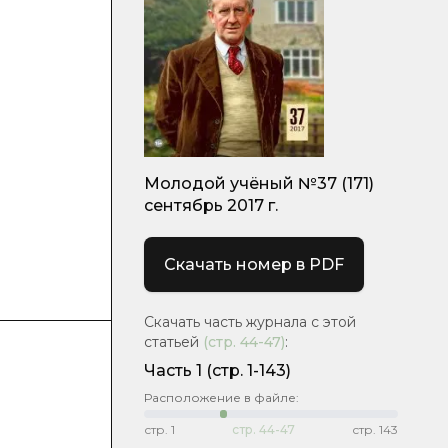
я
Молодой учёный №37 (171)
сентябрь 2017 г.
Скачать номер в PDF
Скачать часть журнала с этой
статьей
(стр.
44-47
)
:
Часть 1
(стр. 1-143)
Расположение в файле:
стр.
1
стр.
44-47
стр.
143