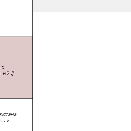
го
ный //
хстана.
на и