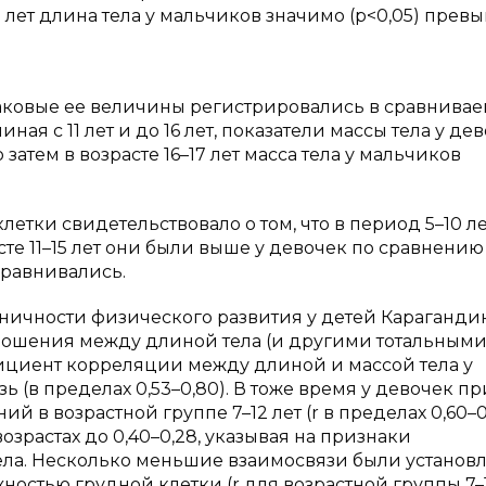
7 лет длина тела у мальчиков значимо (р<0,05) прев
инаковые ее величины регистрировались в сравнива
иная с 11 лет и до 16 лет, показатели массы тела у де
затем в возрасте 16–17 лет масса тела у мальчиков
етки свидетельствовало о том, что в период 5–10 л
е 11–15 лет они были выше у девочек по сравнению
 уравнивались.
ичности физического развития у детей Караганди
ношения между длиной тела (и другими тотальным
фициент корреляции между длиной и массой тела у
 (в пределах 0,53–0,80). В тоже время у девочек пр
 в возрастной группе 7–12 лет (r в пределах 0,60–0
зрастах до 0,40–0,28, указывая на признаки
ла. Несколько меньшие взаимосвязи были установл
остью грудной клетки (r для возрастной группы 7–1