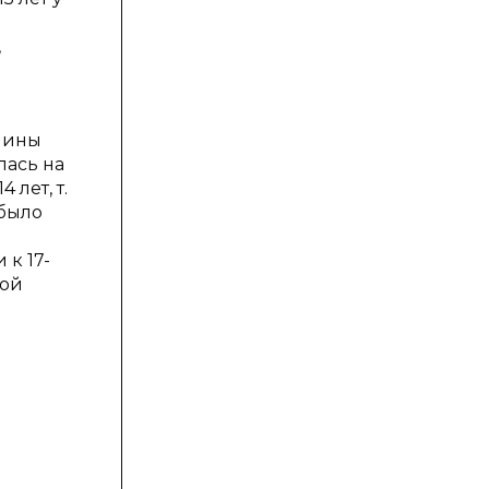
,
лины
лась на
 лет, т.
 было
 к 17-
кой
м