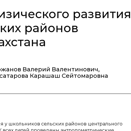
изического развити
ких районов
ахстана
ожанов Валерий Валентинович
,
сатарова Карашаш Сейтомаровна
ия у школьников сельских районов центрального
. У всех детей проведены антропометрические