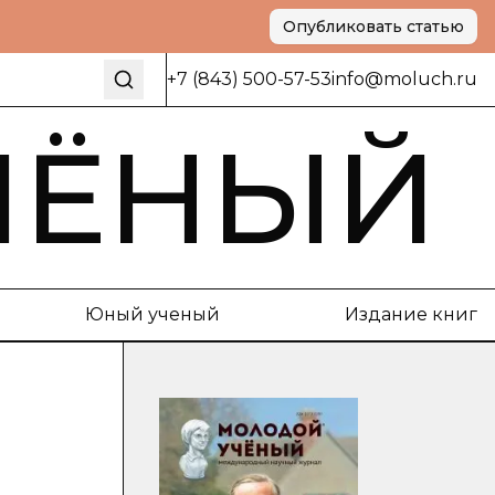
Опубликовать статью
+7 (843) 500-57-53
info@moluch.ru
ЧЁНЫЙ
Юный ученый
Издание книг