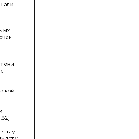
ышали
емых
вочек
ет они
 с
нской
и
и
,82)
ены у
5 лет у