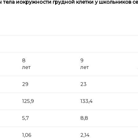
 тела и
окружности грудной клетки у школьников с
8
9
лет
лет
29
23
125,9
133,4
5,7
8,8
1,06
2,14