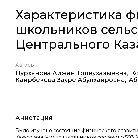
Характеристика ф
школьников сельс
Центрального Каз
Авторы
Нурханова Айжан Толеухазыевна
,
К
Каирбекова Зауре Абулхайровна
,
Аб
Аннотация
Было изучено состояние физического развит
Казахстана. Число школьников составило 593