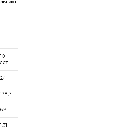
ельских
10
11
12
лет
лет
лет
24
24
23
138,7
145,7
148,1
6,8
7,5
6,5
1,31
1,58
1,55