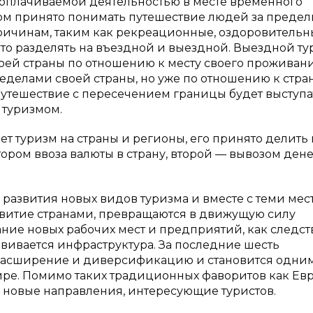
 оплачиваемой деятельностью в месте временного
ом принято понимать путешествие людей за преде
ричинам, таким как рекреационные, оздоровительн
то разделять на въездной и выездной. Выездной т
оей страны по отношению к месту своего проживани
еделами своей страны, но уже по отношению к стра
путешествие с пересечением границы будет выступа
 туризмом.
ет туризм на страны и регионы, его принято делить 
ром ввоза валюты в страну, второй — вывозом дене
развития новых видов туризма и вместе с теми мес
азвитие странами, превращаются в движущую силу
ание новых рабочих мест и предприятий, как следс
вивается инфраструктура. За последние шесть
 расширение и диверсификацию и становится одним
ире. Помимо таких традиционных фаворитов как Ев
 новые направления, интересующие туристов.