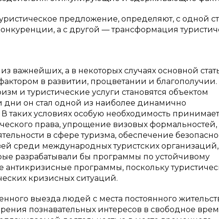
уристическое предложение, определяют, с одной с
онкуренции, а с другой — трансформация туристич
из важнейших, а в некоторых случаях основной стат
фактором в развитии, процветании и благополучии.
зм и туристические услуги становятся объектом
и дни он стал одной из наиболее динамично
 В таких условиях особую необходимость принимае
еского права, упрощение визовых формальностей,
ельности в сфере туризма, обеспечение безопасно
язей среди международных туристских организаций,
орые разрабатывали бы программы по устойчивому
кже антикризисные программы, поскольку туристичес
ческих кризисных ситуаций.
нного выезда людей с места постоянного жительст
орения познавательных интересов в свободное врем