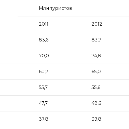
Млн туристов
2011
2012
83,6
83,7
70,0
74,8
60,7
65,0
55,7
55,6
47,7
48,6
37,8
39,8