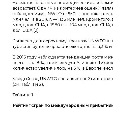
Несмотря на разные периодические экономич
возрастает. Одним из критериев оценки явля
наблюдениям UNWTO в 1950 г. этот показатель сос
млн чел., а в 2016 г. — 1133 млн чел. Кроме тог
млрд дол. США, в 1980 г. — 104 млрд дол. США, в
дол. США [2].
Согласно долгосрочному прогнозу UNWTO в п
туристов будет возрастать ежегодно на 3,3 % и 
В 2016 году наблюдается тенденция роста ме
всего — на 8 %, затем следует Азиатско- Тих
количество увеличилось на 5 %, в Европе числ
Каждый год UNWTO составляет рейтинг стран
(см. Табл. 1 и 2).
Таблица 1
Рейтинг стран по международным прибытиям