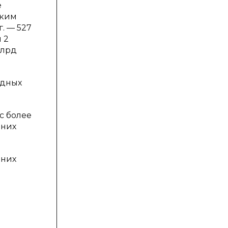
е
ским
г. — 527
и 2
млрд
одных
с более
 них
 них