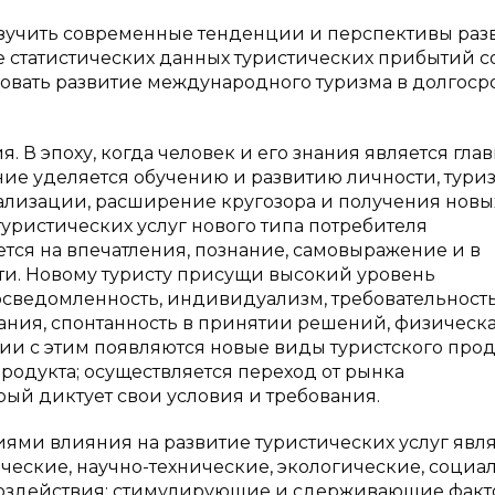
 изучить современные тенденции и перспективы раз
е статистических данных туристических прибытий с
ировать развитие международного туризма в долгос
 В эпоху, когда человек и его знания является гла
ие уделяется обучению и развитию личности, тури
еализации, расширение кругозора и получения новы
уристических услуг нового типа потребителя
тся на впечатления, познание, самовыражение и в
и. Новому туристу присущи высокий уровень
осведомленность, индивидуализм, требовательность
нания, спонтанность в принятии решений, физическ
вии с этим появляются новые виды туристского прод
одукта; осуществляется переход от рынка
рый диктует свои условия и требования.
ми влияния на развитие туристических услуг явл
еские, научно-технические, экологические, социа
воздействия: стимулирующие и сдерживающие факт