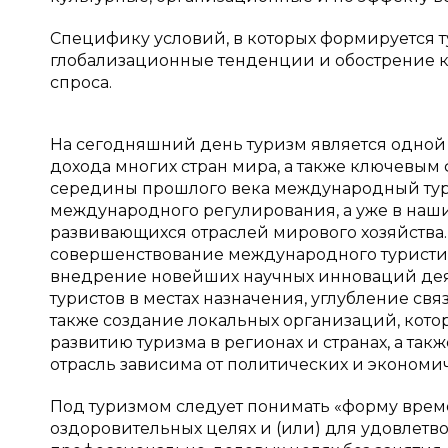
Специфику условий, в которых формируется т
глобализационные тенденции и обострение к
спроса.
На сегодняшний день туризм является одной 
дохода многих стран мира, а также ключевым 
середины прошлого века международный тури
международного регулирования, а уже в наш
развивающихся отраслей мирового хозяйства.
совершенствование международного туристич
внедрение новейших научных инноваций деят
туристов в местах назначения, углубление св
также создание локальных организаций, кот
развитию туризма в регионах и странах, а та
отрасль зависима от политических и экономи
Под туризмом следует понимать «форму време
оздоровительных целях и (или) для удовлетв