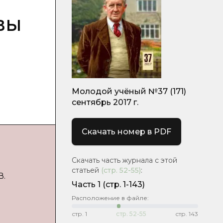
вы
Молодой учёный №37 (171)
сентябрь 2017 г.
Скачать номер в PDF
Скачать часть журнала с этой
статьей
(стр.
52-55
)
:
В.
Часть 1
(стр. 1-143)
Расположение в файле:
стр.
1
стр.
52-55
стр.
143