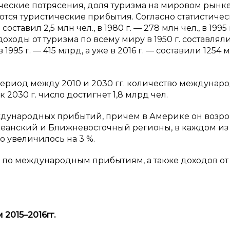
еские потрясения, доля туризма на мировом рынк
ются туристические прибытия. Согласно статистиче
тавил 2,5 млн чел., в 1980 г. — 278 млн чел., в 1995 
о, доходы от туризма по всему миру в 1950 г. составлял
 1995 г. — 415 млрд, а уже в 2016 г. — составили 1254 
ериод между 2010 и 2030 гг. количество междунар
к 2030 г. число достигнет 1,8 млрд чел.
ждународных прибытий, причем в Америке он возро
оокеанский и Ближневосточный регионы, в каждом из
о увеличилось на 3 %.
 по международным прибытиям, а также доходов от
 2015–2016
гг.