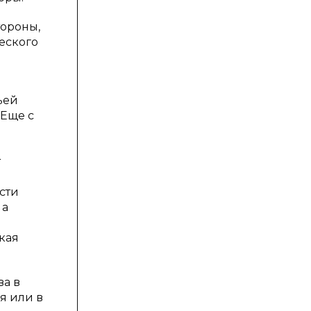
тороны,
еского
ьей
 Еще с
т
сти
 а
кая
ва в
я или в