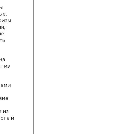
лы
ые,
уризм
я,
не
ть
на
г из
тами
твие
 из
ропа и