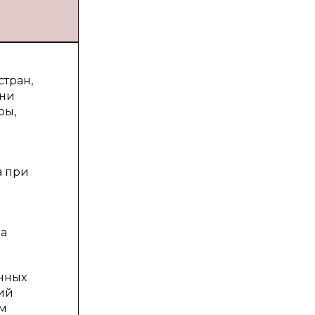
тран,
они
ры,
а при
на
нных
ший
ом