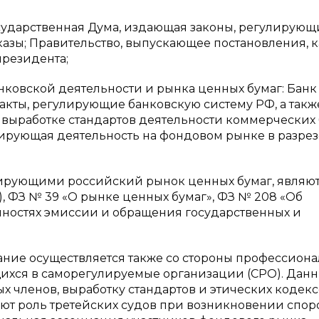
осударственная Дума, издающая законы, регулирующ
азы; Правительство, выпускающее постановления, к
президента;
нковской деятельности и рынка ценных бумаг: Банк
кты, регулирующие банковскую систему РФ, а такж
ыработке стандартов деятельности коммерческих 
ирующая деятельность на фондовом рынке в разрез
ирующими российский рынок ценных бумаг, являю
), ФЗ № 39 «О рынке ценных бумаг», ФЗ № 208 «Об
нностях эмиссии и обращения государственных и
ание осуществляется также со стороны профессион
ихся в саморегулируемые организации (СРО). Дан
 членов, выработку стандартов и этических кодек
яют роль третейских судов при возникновении спор