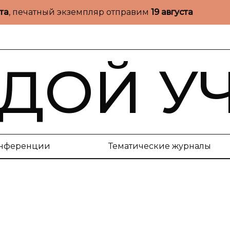
ста
, печатный экземпляр отправим
19 августа
ДОЙ У
нференции
Тематические журналы