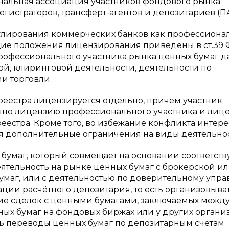
альная ассоциация участников фондового рынка
истраторов, трансферт-агентов и депозитариев (П
улирования коммерческих банков как профессиона
щие положения лицензирования приведены в ст.39 
рофессионального участника рынка ценных бумаг д
ой, клиринговой деятельности, деятельности по
и торговли.
 реестра лицензируется отдельно, причем участник
нно лицензию профессионального участника и лиц
естра. Кроме того, во избежание конфликта интерес
я дополнительные ограничения на виды деятельнос
 бумаг, который совмещает на основании соответст
тельность на рынке ценных бумаг с брокерской и
умаг, или с деятельностью по доверительному упр
ии расчётного депозитария, то есть организовыва
ие сделок с ценными бумагами, заключаемых межд
х бумаг на фондовых биржах или у других органи
ть переводы ценных бумаг по депозитарным счетам