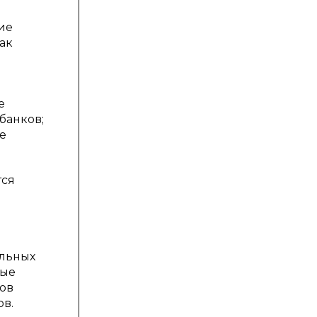
ие
ак
е
банков;
е
тся
альных
ные
сов
ов.