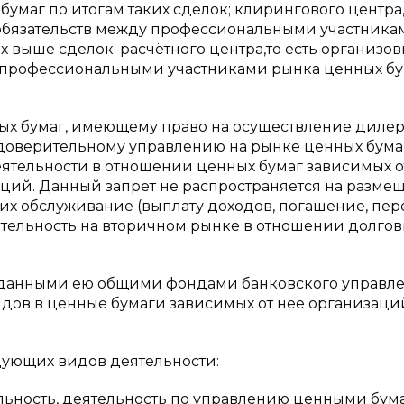
маг по итогам таких сделок; клирингового центра, 
обязательств между профессиональными участника
 выше сделок; расчётного центра,то есть организо
профессиональными участниками рынка ценных бу
ых бумаг, имеющему право на осуществление дилер
 доверительному управлению на рынке ценных бума
ятельности в отношении ценных бумаг зависимых о
заций. Данный запрет не распространяется на разме
 их обслуживание (выплату доходов, погашение, пер
еятельность на вторичном рынке в отношении долго
зданными ею общими фондами банковского управле
дов в ценные бумаги зависимых от неё организаций
дующих видов деятельности:
ельность, деятельность по управлению ценными бум