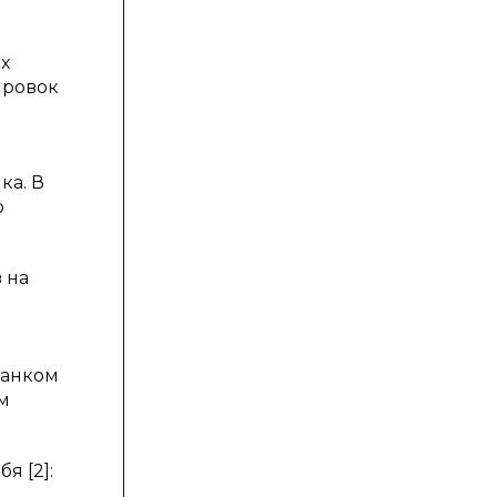
х
ировок
ка. В
ю
 на
Банком
м
я [2]: