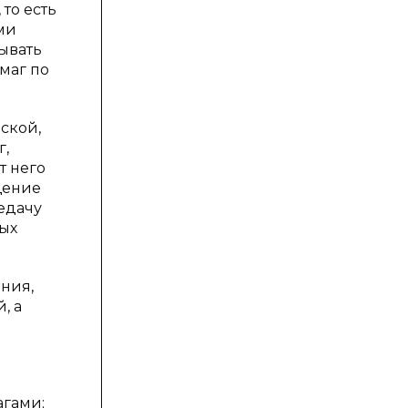
то есть
ми
вывать
маг по
ской,
г,
т него
щение
едачу
вых
ния,
, а
агами;