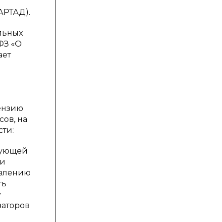
АРТАД).
льных
ФЗ «О
ает
ензию
ов, на
ти:
вующей
ли
авлению
ть
у
заторов