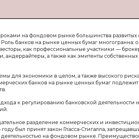
оками на фондовом рынке большинства развитых с
Роль банков на рынке ценных бумаг многогранна: 
весторы, как профессиональные участники — броке
 андеррайтеры, а также как эмитенты собственных
мы для экономики в целом, а также высокого риск
ммерческих банков на рынке ценных бумаг подлежит
тв.
одхода к регулированию банковской деятельности 
ий.
дательное разделение коммерческих и инвестицио
33 году был принят закон Гласса-Стигалла, запрещав
 деятельностью на фондовом рынке. Преимуществ