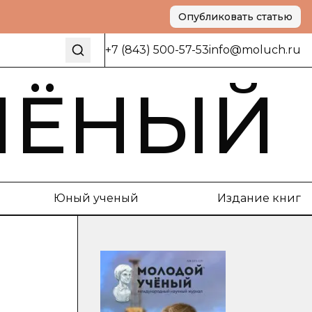
Опубликовать статью
+7 (843) 500-57-53
info@moluch.ru
ЧЁНЫЙ
Юный ученый
Издание книг