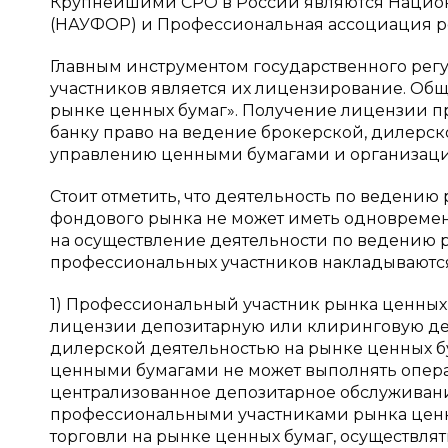
Крупнейшими СРО в России являются Национ
(НАУФОР) и Профессиональная ассоциация рег
Главным инструментом государственного рег
участников является их лицензирование. Об
рынке ценных бумаг». Получение лицензии п
банку право на ведение брокерской, дилерск
управлению ценными бумагами и организаци
Стоит отметить, что деятельность по ведению
фондового рынка не может иметь одновреме
на осуществление деятельности по ведению ре
профессиональных участников накладываютс
1) Профессиональный участник рынка ценных
лицензии депозитарную или клиринговую дея
дилерской деятельностью на рынке ценных б
ценными бумагами не может выполнять операц
централизованное депозитарное обслуживан
профессиональными участниками рынка ценны
торговли на рынке ценных бумаг, осуществля