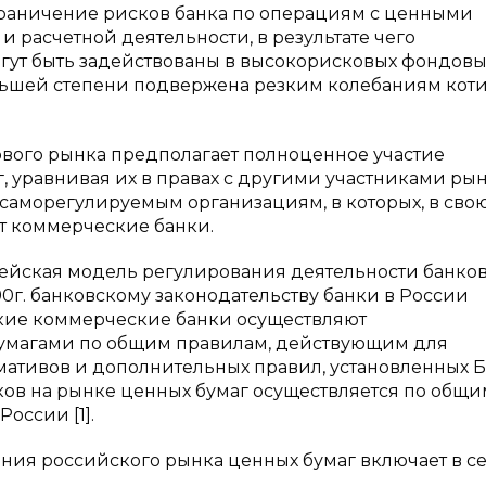
раничение рисков банка по операциям с ценными
 расчетной деятельности, в результате чего
огут быть задействованы в высокорисковых фондовы
еньшей степени подвержена резким колебаниям кот
вого рынка предполагает полноценное участие
 уравнивая их в правах с другими участниками рын
саморегулируемым организациям, в которых, в сво
 коммерческие банки.
опейская модель регулирования деятельности банков
0г. банковскому законодательству банки в России
кие коммерческие банки осуществляют
умагами по общим правилам, действующим для
ормативов и дополнительных правил, установленных 
ков на рынке ценных бумаг осуществляется по общи
оссии [1].
ия российского рынка ценных бумаг включает в себ