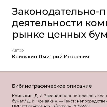
Законодательно-
деятельности ком
рынке ценных бум
Автор
Кривякин Дмитрий Игоревич
Библиографическое описание
Кривякин, Д. И. Законодательно-правовые ос
бумаг / Д. И. Кривякин. — Текст : непосредстве
URL: https://moluch.ru/archive/170/45557.