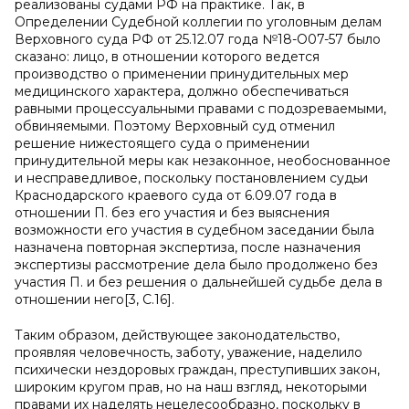
реализованы судами РФ на практике. Так, в
Определении Судебной коллегии по уголовным делам
Верховного суда РФ от 25.12.07 года №18-О07-57 было
сказано: лицо, в отношении которого ведется
производство о применении принудительных мер
медицинского характера, должно обеспечиваться
равными процессуальными правами с подозреваемыми,
обвиняемыми. Поэтому Верховный суд отменил
решение нижестоящего суда о применении
принудительной меры как незаконное, необоснованное
и несправедливое, поскольку постановлением судьи
Краснодарского краевого суда от 6.09.07 года в
отношении П. без его участия и без выяснения
возможности его участия в судебном заседании была
назначена повторная экспертиза, после назначения
экспертизы рассмотрение дела было продолжено без
участия П. и без решения о дальнейшей судьбе дела в
отношении него[3, С.16].
Таким образом, действующее законодательство,
проявляя человечность, заботу, уважение, наделило
психически нездоровых граждан, преступивших закон,
широким кругом прав, но на наш взгляд, некоторыми
правами их наделять нецелесообразно, поскольку в