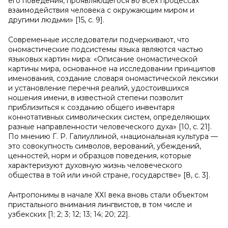
его поведения, проявляющегося во всех процессах
взаимодействия человека с окружающим миром и
другими людьми» [15, c. 9].
Современные исследователи подчеркивают, что
ономастические подсистемы языка являются частью
языковых картин мира: «Описание ономастической
картины мира, основанное на исследовании принципов
именования, создание словаря ономастической лексики
и установление перечня реалий, удостоившихся
ношения имени, в известной степени позволит
приблизиться к созданию общего инвентаря
коннотативных символических систем, определяющих
разные направленности человеческого духа» [10, с. 21].
По мнению Г. Р. Галиуллиной, «национальная культура —
это совокупность символов, верований, убеждений,
ценностей, норм и образцов поведения, которые
характеризуют духовную жизнь человеческого
общества в той или иной стране, государстве» [8, с. 3].
Антропонимы в начале ХХI века вновь стали объектом
пристального внимания лингвистов, в том числе и
узбекских [1; 2; 3; 12; 13; 14; 20; 22].