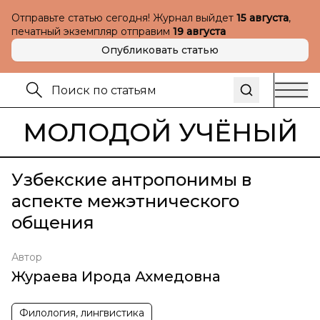
Отправьте статью сегодня! Журнал выйдет
15 августа
,
печатный экземпляр отправим
19 августа
Опубликовать статью
МОЛОДОЙ УЧЁНЫЙ
Узбекские антропонимы в
аспекте межэтнического
общения
Автор
Жураева Ирода Ахмедовна
Филология, лингвистика