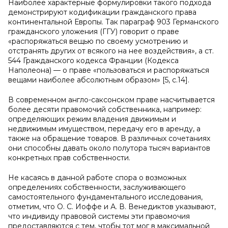
Наиболее характерные формулировки такого подхода
демонстрируют кодификации гражданского права
континентальной Европы. Так параграф 903 Германского
гражданского уложения (ГГУ) говорит о праве
«распоряжаться вещью по своему усмотрению и
отстранять других от всякого на нее воздействия», а ст.
544 Гражданского кодекса Франции (Кодекса
Наполеона) — о праве «пользоваться и распоряжаться
вещами наиболее абсолютным образом» [5, c.14].
В современном англо-саксонском праве насчитывается
более десяти правомочий собственника, например:
определяющих режим владения движимым и
недвижимым имуществом, передачу его в аренду, а
также на обращение товаров. В различных сочетаниях
они способны давать около полутора тысяч вариантов
конкретных прав собственности.
Не касаясь в данной работе спора о возможных
определениях собственности, заслуживающего
самостоятельного фундаментального исследования,
отметим, что О. С. Иоффе и А. В. Венедиктов указывают,
что индивиду правовой системы эти правомочия
предоставляются с тем, чтобы тот мог в максимальной