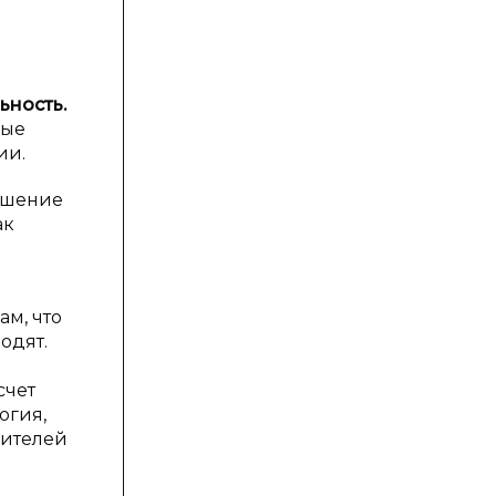
ьность.
рые
ии.
ышение
ак
ам, что
одят.
счет
огия,
бителей