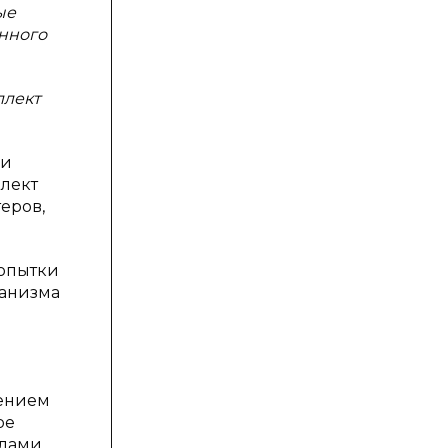
ые
енного
ллект
 и
лект
еров,
попытки
ханизма
чением
ое
лами,