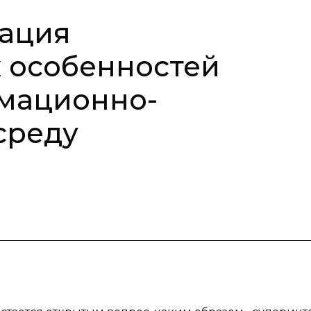
рация
 особенностей
рмационно-
среду