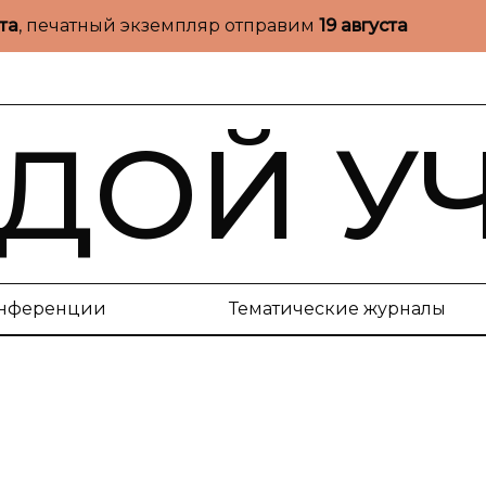
ста
, печатный экземпляр отправим
19 августа
ДОЙ У
нференции
Тематические журналы