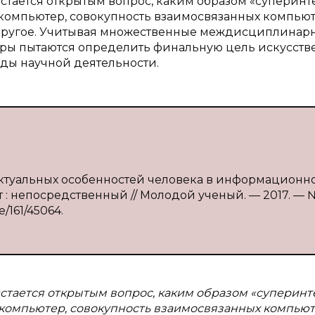
стается открытым вопрос, каким образом «суперинт
 компьютер, совокупность взаимосвязанных компьют
 другое. Учитывая множественные междисциплинар
вторы пытаются определить финальную цель искусств
иды научной деятельности.
лектуальных особенностей человека в информационн
ст : непосредственный // Молодой ученый. — 2017. — 
e/161/45064.
стается открытым вопрос, каким образом «суперинт
 компьютер, совокупность взаимосвязанных компьют