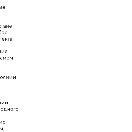
ые
станет
бор
екта.
ние
самом
и
тоянии
нии
 одного
мо
м,