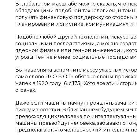
В глобальном масштабе можно сказать, что и
обладающими подобной технологией, и теми, у
получать финансовую поддержку со стороны в
планировании, логистике, коммуникациях и 
Подобно любой другой технологии, искусств
социальными последствиями, а можно создать
ядерной физике или генной инженерии, кото
угрозы. Тем не менее, социальные последств
Вы наверняка вспомните массу ужасных истори
само слово «Р О Б О Т» обязано своим проис
Чапек в 1920 году [6, c.175]. Хотя все эти ист
странах.
Даже если машины начнут проявлять зачатки
вилку из розетки. В ближайшем будущем мы в
превосходящих человека по интеллектуальным
машины превзойдут человека, забывают о том,
предполагают, что человеческий интеллект не 