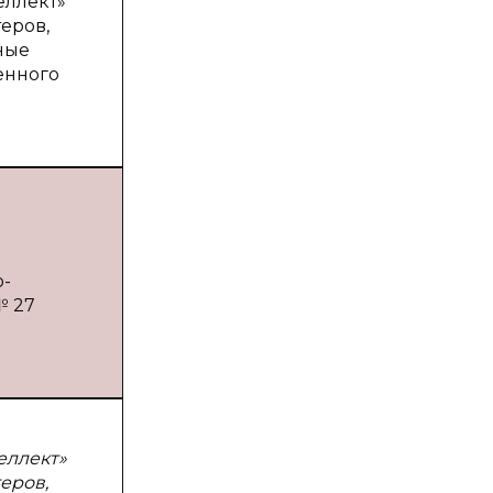
еллект»
еров,
ные
енного
о-
№ 27
еллект»
еров,