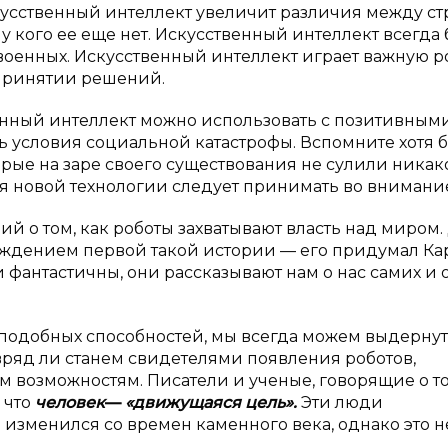
скусственный интеллект увеличит различия между ст
 кого ее еще нет. Искусственный интеллект всегда 
оенных. Искусственный интеллект играет важную р
принятии решений.
енный интеллект можно использовать с позитивным
 условия социальной катастрофы. Вспомните хотя б
рые на заре своего существования не сулили никак
ия новой технологии следует принимать во внимани
й о том, как роботы захватывают власть над миром.
хождением первой такой истории — его придумал Ка
ории фантастичны, они рассказывают нам о нас самих и
 подобных способностей, мы всегда можем выдерну
ряд ли станем свидетелями появления роботов,
 возможностям. Писатели и ученые, говорящие о то
 что
человек
—
«движущаяся цель».
Эти люди
изменился со времен каменного века, однако это не 