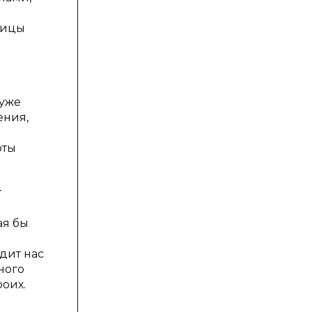
ницы
 уже
ения,
оты
т
ая бы
дит нас
ного
оих.