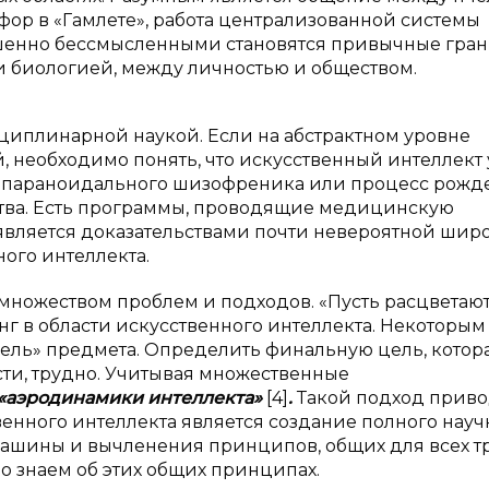
фор в «Гамлете», работа централизованной системы
шенно бессмысленными становятся привычные гра
и биологией, между личностью и обществом.
циплинарной наукой. Если на абстрактном уровне
, необходимо понять, что искусственный интеллект
 параноидального шизофреника или процесс рожд
ства. Есть программы, проводящие медицинскую
является доказательствами почти невероятной шир
ого интеллекта.
множеством проблем и подходов. «Пусть расцветаю
нг в области искусственного интеллекта. Некоторым
ель» предмета. Определить финальную цель, котор
ти, трудно. Учитывая множественные
«аэродинамики интеллекта»
[4]
.
Такой подход приво
твенного интеллекта является создание полного науч
машины и вычленения принципов, общих для всех тр
ло знаем об этих общих принципах.