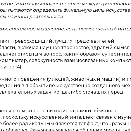
 другое. Учитывая множественные междисциплинарн
торы пытаются определить финальную цель искусств
ды научной деятельности.
ция, системное мышление, сеть, искусственный инте
ект, превосходящий лучших представителей
ласти, включая научное творчество, здравый смысл
авляет открытым вопрос, каким образом суперинтел
 компьютер, совокупность взаимосвязанных компьют
угое [4].
умного поведения (у людей, животных и машин) и 
едения в любом типе искусственно созданного ме
 увлекательных задач, когда-либо стоявших перед
тся в том, что оно выходит за рамки обычного
ки, поскольку искусственный интеллект связан с изу
более радикальным является тот факт, что «разумн
ых областях. Разумным является общение между пче