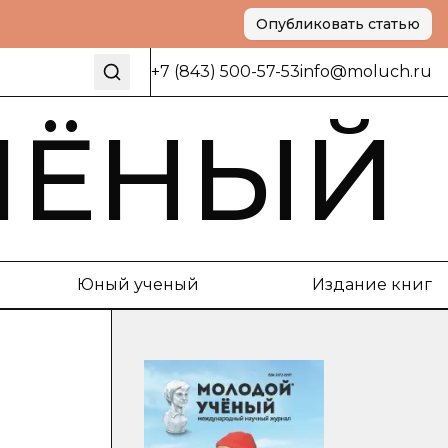
Опубликовать статью
+7 (843) 500-57-53
info@moluch.ru
ЧЁНЫЙ
Юный ученый
Издание книг