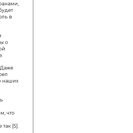
ранами,
будет
оль в
и
ы о
ой
е.
 Даже
рел
 о наших
ть
м, что
так [5].