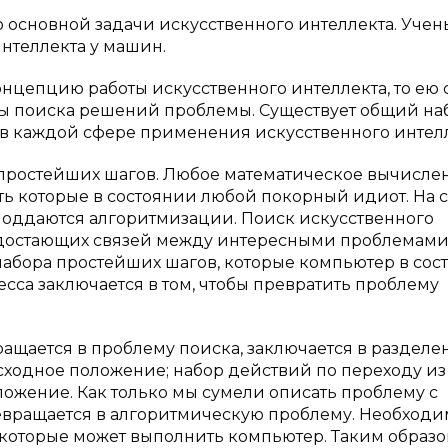
 основной задачи искусственного интеллекта. Учен
нтеллекта у машин.
цепцию работы искусственного интеллекта, то ею 
емы поиска решений проблемы. Существует общий на
 в каждой сфере применения искусственного интелл
 простейших шагов. Любое математическое вычисле
ть которые в состоянии любой покорный идиот. На 
поддаются алгоритмизации. Поиск искусственного
недостающих связей между интересными проблемам
 набора простейших шагов, которые компьютер в сос
сса заключается в том, чтобы превратить проблему
ащается в проблему поиска, заключается в разделе
исходное положение; набор действий по переходу из
ложение. Как только мы сумели описать проблему с
евращается в алгоритмическую проблему. Необходи
 которые может выполнить компьютер. Таким образо