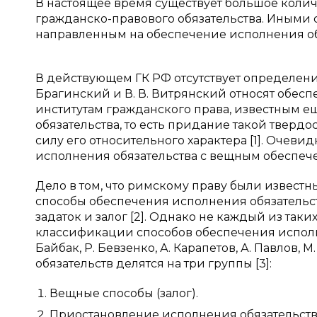
В настоящее время существует большое коли
гражданско-правового обязательства. Иными 
направленным на обеспечение исполнения об
В действующем ГК РФ отсутствует определение
Брагинский и В. В. Витрянский относят обес
институтам гражданского права, известным е
обязательства, то есть придание такой твердо
силу его относительного характера [1]. Очев
исполнения обязательства с вещным обеспече
Дело в том, что римскому праву были извест
способы обеспечения исполнения обязательства
задаток и залог [2]. Однако не каждый из так
классификации способов обеспечения исполне
Байбак, Р. Бевзенко, А. Карапетов, А. Павлов
обязательств делятся на три группы [3]:
Вещные способы (залог).
Приостановление исполнения обязательств