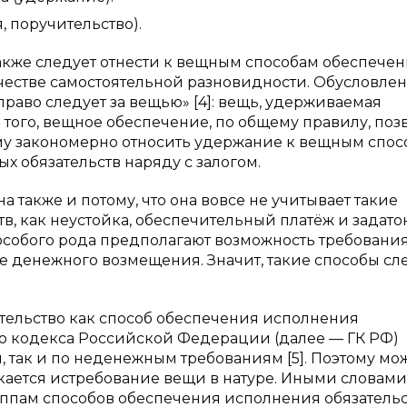
я, поручительство).
также следует отнести к вещным способам обеспече
ачестве самостоятельной разновидности. Обусловле
раво следует за вещью» [4]: вещь, удерживаемая
 того, вещное обеспечение, по общему правилу, поз
ому закономерно относить удержание к вещным спо
 обязательств наряду с залогом.
также и потому, что она вовсе не учитывает такие
, как неустойка, обеспечительный платёж и задаток
особого рода предполагают возможность требовани
иде денежного возмещения. Значит, такие способы сл
тельство как способ обеспечения исполнения
ского кодекса Российской Федерации (далее — ГК РФ)
, так и по неденежным требованиям [5]. Поэтому мо
кается истребование вещи в натуре. Иными словами
уппам способов обеспечения исполнения обязательс