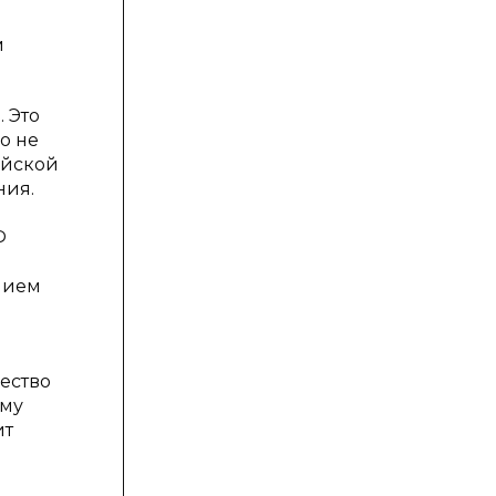
м
 Это
о не
ийской
ния.
Ф
нием
ество
ому
ит