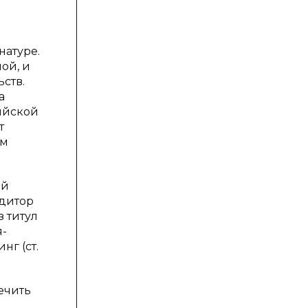
натуре.
ой, и
ств.
а
ийской
т
им
ой
едитор
 титул
я-
нг (ст.
ечить