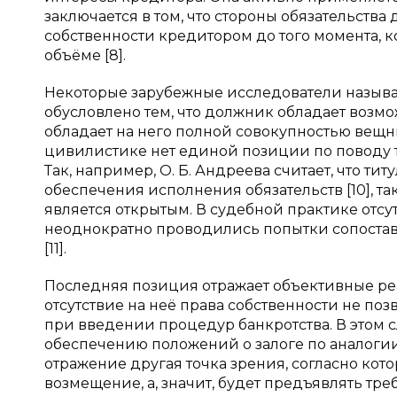
заключается в том, что стороны обязательств
собственности кредитором до того момента, к
объёме [8].
Некоторые зарубежные исследователи называю
обусловлено тем, что должник обладает возмо
обладает на него полной совокупностью вещ
цивилистике нет единой позиции по поводу т
Так, например, О. Б. Андреева считает, что т
обеспечения исполнения обязательств [10], так 
является открытым. В судебной практике отсу
неоднократно проводились попытки сопостав
[11].
Последняя позиция отражает объективные реа
отсутствие на неё права собственности не п
при введении процедур банкротства. В этом 
обеспечению положений о залоге по аналогии.
отражение другая точка зрения, согласно ко
возмещение, а, значит, будет предъявлять тре