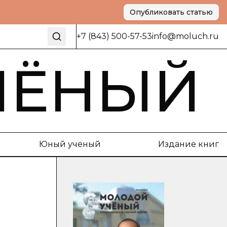
Опубликовать статью
+7 (843) 500-57-53
info@moluch.ru
ЧЁНЫЙ
Юный ученый
Издание книг