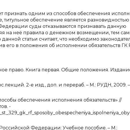
ет признать одним из способов обеспечения испол
е, титульное обеспечение является разновидностью
Федерации суды отказываются признавать данную
няя на неё правила о денежном возмещении, тем са
р данной статьи считает, что необходимо законодате
ив его в положения об исполнении обязательств ГК 
ное право. Книга первая. Общие положения. Издание
лекций. 2-е изд., доп. и перераб. – М.: РУДН, 2009. –
Способы обеспечения исполнения обязательств» //
ов. -
_k_st_329_gk_rf_sposoby_obespecheniya_ispolneniya_oby
Российской Федерации: Учебное пособие. – М.: