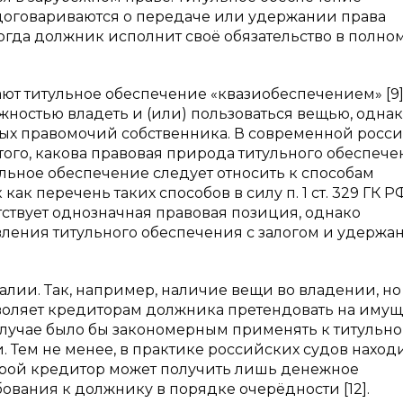
а договариваются о передаче или удержании права
огда должник исполнит своё обязательство в полно
т титульное обеспечение «квазиобеспечением» [9].
жностью владеть и (или) пользоваться вещью, однак
ных правомочий собственника. В современной росс
ого, какова правовая природа титульного обеспече
итульное обеспечение следует относить к способам
как перечень таких способов в силу п. 1 ст. 329 ГК Р
тствует однозначная правовая позиция, однако
ления титульного обеспечения с залогом и удержа
лии. Так, например, наличие вещи во владении, но
озволяет кредиторам должника претендовать на имущ
случае было бы закономерным применять к титульн
 Тем не менее, в практике российских судов наход
торой кредитор может получить лишь денежное
бования к должнику в порядке очерёдности [12].