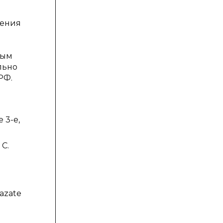
нения
мым
льно
РФ.
 3-е,
 С.
azate