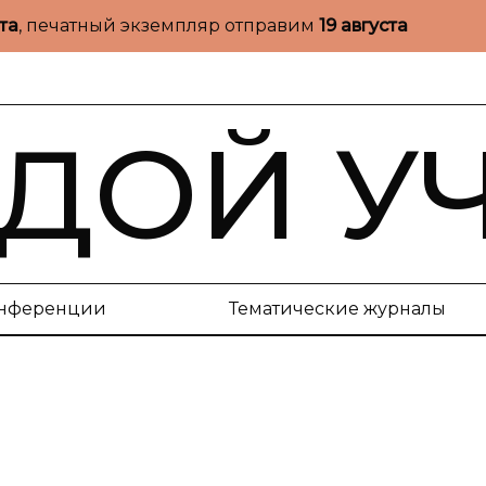
ста
, печатный экземпляр отправим
19 августа
ДОЙ У
нференции
Тематические журналы