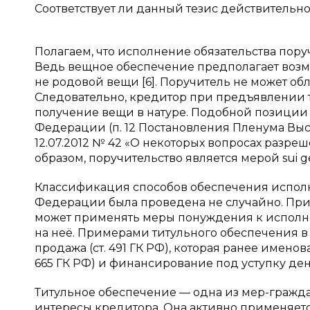
Соответствует ли данный тезис действительн
Полагаем, что исполнение обязательства пору
Ведь вещное обеспечение предполагает воз
не родовой вещи [6]. Поручитель не может обл
Следовательно, кредитор при предъявлении 
получение вещи в натуре. Подобной позици
Федерации (п. 12 Постановления Пленума Вы
12.07.2012 № 42 «О некоторых вопросах разреш
образом, поручительство является мерой sui ge
Классификация способов обеспечения исполн
Федерации была проведена не случайно. При
может применять меры понуждения к исполнен
на неё. Примерами титульного обеспечения в
продажа (ст. 491 ГК РФ), которая ранее именов
665 ГК РФ) и финансирование под уступку дене
Титульное обеспечение — одна из мер-гражда
интересы кредитора. Она активно применяетс