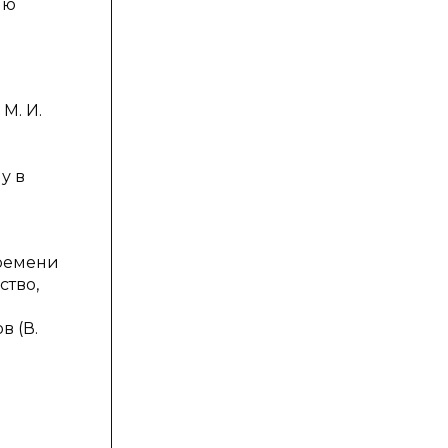
ию
М. И.
у в
времени
ство,
в (В.