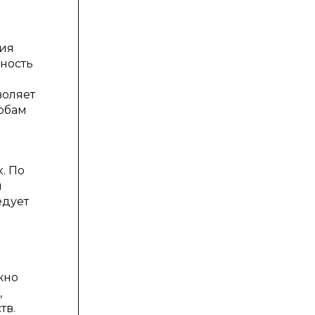
ния
нность
воляет
собам
. По
я
едует
жно
,
тв.