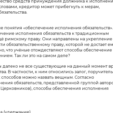
чество средств принуждения должника к исполнен
словами, кредитор может прибегнуть к мерам,
язательства.
 понятия «обеспечение исполнения обязательств». 
печение исполнения обязательств к традиционным
щё римскому праву. Они направлены на укрепление
сти обязательственному праву, которой не достает ем
идно, что учёные отождествляют способы обеспечение
нием. Так ли это на самом деле?
ны далеко не все существующие на данный момент 
. В частности, к ним относились залог, поручитель
их способов можно назвать вещным. Согласно
ния обязательств, представленной группой авторо
, М. Церковников), способы обеспечения исполнения
а (удержание).