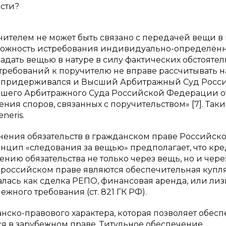
ости?
чителем не может быть связано с передачей вещи в 
можность истребования индивидуально-определённ
адать вещью в натуре в силу фактических обстоятель
требований к поручителю не вправе рассчитывать н
и придерживался и Высший Арбитражный Суд Росс
сшего Арбитражного Суда Российской Федерации о
ения споров, связанных с поручительством» [7]. Так
neris.
ения обязательств в гражданском праве Российск
нцип «следования за вещью» предполагает, что кр
ию обязательства не только через вещь, но и через
 российском праве являются обеспечительная купл
алась как сделка РЕПО, финансовая аренда, или лизи
жного требования (ст. 821 ГК РФ).
нско-правового характера, которая позволяет обесп
я в зарубежном праве. Титульное обеспечение