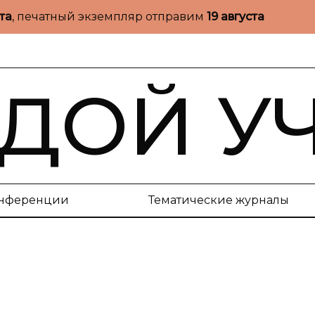
ста
, печатный экземпляр отправим
19 августа
ДОЙ У
нференции
Тематические журналы