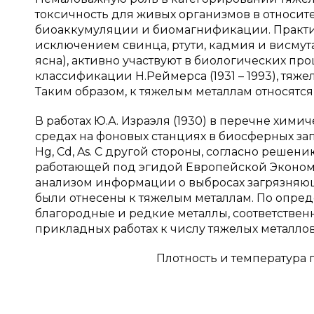
токсичность для живых организмов в относите
биоаккумуляции и биомагнификации. Практич
исключением свинца, ртути, кадмия и висмута
ясна), активно участвуют в биологических про
классификации Н.Реймерса (1931 – 1993), тяже
Таким образом, к тяжелым металлам относятся Pb, 
В работах Ю.А. Израэля (1930) в перечне хи
средах на фоновых станциях в биосферных за
Hg, Cd, As. С другой стороны, согласно реше
работающей под эгидой Европейской Эконо
анализом информации о выбросах загрязняющих
были отнесены к тяжелым металлам. По опред
благородные и редкие металлы, соответственно, ос
прикладных работах к числу тяжелых металлов чащ
Плотность и температура