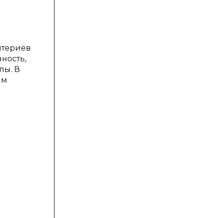
итериев
ность,
лы. В
им