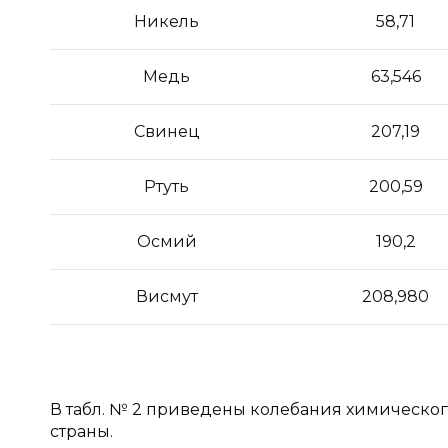
Никель
58,71
Медь
63,546
Свинец
207,19
Ртуть
200,59
Осмий
190,2
Висмут
208,980
В табл. № 2 приведены колебания химическог
страны.