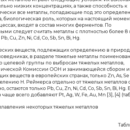
льно низких концентрациях, а также способность к
ески все металлы, попадающие под это определен
, биологическая роль, которых на настоящий момен
цессах, входят в состав многих ферментов. По
лыми следует считать металлы с плотностью более 8 
Cu, Zn, Ni, Cd, Co, Sb, Sn, Bi, Hg.
мических веществ, подлежащих определению в приро
поведниках, в разделе тяжелые металлы поименован
нию целевой группы по выбросам тяжелых металлов,
мической Комиссии ООН и занимающейся сбором и
 веществ в европейских странах, только Zn, As, Se
елению Н. Реймерса отдельно от тяжелых металлов с
таются только Pb, Cu, Zn, Ni, Cd, Co, Sb, Sn, Bi, Hg. 
е всего добавляют Pt, Ag, W, Fe, Au, Mn [3], [4] (табл
 плавления некоторых тяжелых металлов
Табл