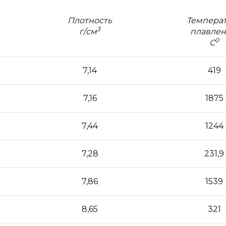
Плотность
Темпера
3
г/см
плавлен
0
С
7,14
419
7,16
1875
7,44
1244
7,28
231,9
7,86
1539
8,65
321