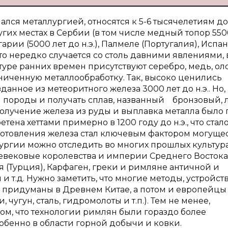
лся металлургией, относятся к 5-6 тысячелетиям до 
их местах в Сербии (в том числе медный топор 550
олгарии (5000 лет до н.э.), Палмеле (Португалия), Испа
то нередко случается со столь давними явлениями, 
туре ранних времен присутствуют серебро, медь, ол
ниченную металлообработку. Так, высоко ценились
анное из метеоритного железа 3000 лет до н.э.. Но,
й породы и получать сплав, названный бронзовый, 
 Получение железа из руды и выплавка металла было 
етена хеттами примерно в 1200 году до н.э., что стал
готовления железа стал ключевым фактором могуще
ургии можно отследить во многих прошлых культура
евековые королевства и империи Среднего Востока
 (Турция), Карфаген, греки и римляне античной и
 т.д. Нужно заметить, что многие методы, устройств
 придуманы в Древнем Китае, а потом и европейцы
чугун, сталь, гидромолоты и т.п.). Тем не менее,
ом, что технологии римлян были гораздо более
обенно в области горной добычи и ковки.