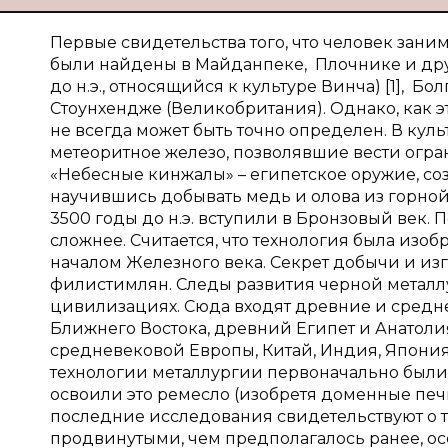
Первые свидетельства того, что человек занима
были найдены в Майданпеке, Плочнике и друг
до н.э., относящийся к культуре Винча
) [1], Б
Стоунхендже (Великобритания). Однако, как э
не всегда может быть точно определен. В куль
метеоритное железо, позволявшие вести огра
«Небесные кинжалы» – египетское оружие, созд
научившись добывать медь и олова из горно
3500 годы до н.э. вступили в Бронзовый век.
сложнее. Считается, что технология была изобр
началом Железного века. Секрет добычи и из
филистимлян. Следы развития черной металл
цивилизациях. Сюда входят древние и средн
Ближнего Востока, древний Египет и Анатолия
средневековой Европы, Китай, Индия, Япония и
технологии металлургии первоначально были
освоили это ремесло (изобретя доменные печи, 
последние исследования свидетельствуют о т
продвинутыми, чем предполагалось ранее, ос