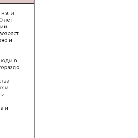
н.э. и
0 лет
нии,
возраст
ово и
люди в
гораздо
о
ства
х и
 и
а и