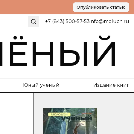
Опубликовать статью
+7 (843) 500-57-53
info@moluch.ru
ЧЁНЫЙ
Юный ученый
Издание книг