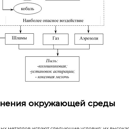
язнения окружающей среды
ых металлов играют следующие условия: их высока