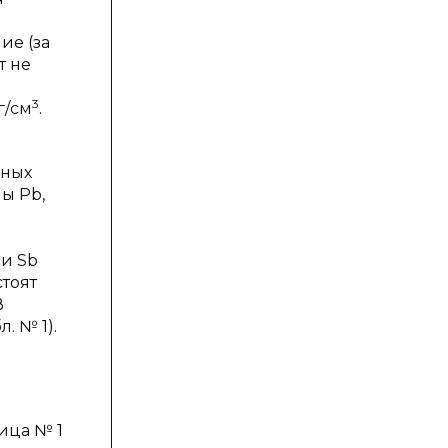
ие (за
т не
3
г/см
.
дных
ы Pb,
 и Sb
тоят
В
. № 1).
ица № 1