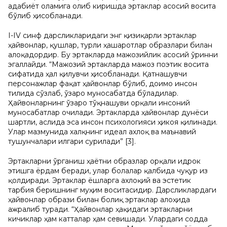
адабиёт оламига олиб киришда эртаклар асосий восита
бўлиб ҳисобланади.
I-IV синф дарсликларидаги энг қизиқарли эртаклар
ҳайвонлар, қушлар, турли ҳашаротлар образлари билан
алоқадордир. Бу эртакларда мажозийлик асосий ўринни
эгаллайди. “Мажозий эртакларда мажоз поэтик восита
сифатида ҳал қилувчи ҳисобланади. Қатнашувчи
персонажлар фақат ҳайвонлар бўлиб, доимо инсон
тилида сўзлаб, ўзаро муносабатда бўладилар.
Ҳайвонларнинг ўзаро тўқнашуви орқали инсоний
муносабатлар очилади. Эртакларда ҳайвонлар дунёси
шартли, аслида эса инсон психологияси ҳикоя қилинади.
Улар мазмунида халқнинг идеал ахлоқ ва маънавий
тушунчалари илгари сурилади” [3].
Эртакларни ўрганиш ҳаётни образлар орқали идрок
этишга ёрдам беради, улар болалар қалбида чуқур из
қолдиради. Эртаклар ёшларга ахлоқий ва эстетик
тарбия беришнинг муҳим воситасидир. Дарсликлардаги
ҳайвонлар образи билан боғлиқ эртаклар алоҳида
ажралиб туради. “Ҳайвонлар ҳақидаги эртакларни
кичиклар ҳам катталар ҳам севишади. Улардаги содда