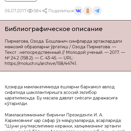
06.07.2017
584
Поделиться
Библиографическое описание
Пирматова, Озода. Бошланғич синфларда эртаклардаги
мажозий образларни ўргатиш / Озода Пирматова. —
Текст : непосредственный // Молодой ученый. — 2017. —
№ 24.2 (158.2). — С. 43-45. — URL:
https://moluch.ru/archive/158/44741.
Ҳозирда мамлакатимизда ёшларни баркамол авлод
сифатида шакллантиришга асосий эътибор
қаратилмоқда. Бу масала давлат сиёсати даражасига
кўтарилди.
Мамлакатимизнинг биринчи Президенти И. А.
Каримовнинг ҳар сафар ўз маърузаларида, асарларида:
“Шуни унутмаслигимиз керакки, халқимизнинг эртанги