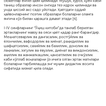
сюжетлар енгил ҳазм қилинади. Мушук, хўроз, қўён каби
таниш образлар инсон онгида тез идрок қилинади ва
унда ҳиссий акс-садо уйғотади. Ҳаётдаги оддий
ҳайвонларнинг поэтик образлари болаларни оламга
янгича кўз билан қарашга даъват этади [4].
I-IV синфларнинг “Ўқиш китоби”да танлаб берилган
эртакларнинг мавзу ва ғояси ҳаёт қадар ранг-барангдир.
Меҳнатсеварлик ва дангасалик, ростгўйлик ва
ёлғончилик, вафодорлик ва хиёнат, раҳмдиллик ва
шафқатсизлик, сахийлик ва бахиллик, донолик ва
лақмалик, эзгулик ва ёвузлик, диёнат ва виждонсизлик,
аҳиллик ва жанжалкашлик, қаноатлилик ва очкўзлик
каби кўплаб воқеаларни ўз ичига олган эртак матнлари
болаларни тарбиялашда энг муҳим дидактик восита
сифатида хизмат қила олади.