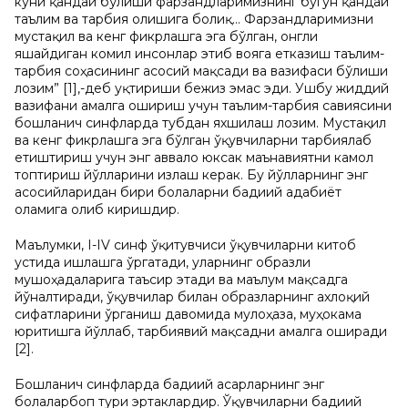
куни қандай бўлиши фарзандларимизнинг бугун қандай
таълим ва тарбия олишига боғлиқ... Фарзандларимизни
мустақил ва кенг фикрлашга эга бўлган, онгли
яшайдиган комил инсонлар этиб вояга етказиш таълим-
тарбия соҳасининг асосий мақсади ва вазифаси бўлиши
лозим” [1],-деб уқтириши бежиз эмас эди. Ушбу жиддий
вазифани амалга ошириш учун таълим-тарбия савиясини
бошланғич синфларда тубдан яхшилаш лозим. Мустақил
ва кенг фикрлашга эга бўлган ўқувчиларни тарбиялаб
етиштириш учун энг аввало юксак маънавиятни камол
топтириш йўлларини излаш керак. Бу йўлларнинг энг
асосийларидан бири болаларни бадиий адабиёт
оламига олиб киришдир.
Маълумки, I-IV синф ўқитувчиси ўқувчиларни китоб
устида ишлашга ўргатади, уларнинг образли
мушоҳадаларига таъсир этади ва маълум мақсадга
йўналтиради, ўқувчилар билан образларнинг ахлоқий
сифатларини ўрганиш давомида мулоҳаза, муҳокама
юритишга йўллаб, тарбиявий мақсадни амалга оширади
[2].
Бошланғич синфларда бадиий асарларнинг энг
болаларбоп тури эртаклардир. Ўқувчиларни бадиий