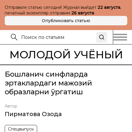
Отправьте статью сегодня! Журнал выйдет
22 августа
,
печатный экземпляр отправим
26 августа
Опубликовать статью
МОЛОДОЙ УЧЁНЫЙ
Бошланғич синфларда
эртаклардаги мажозий
образларни ўргатиш
Автор
Пирматова Озода
Спецвыпуск