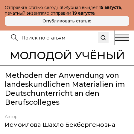
Отправьте статью сегодня! Журнал выйдет
15 августа
,
печатный экземпляр отправим
19 августа
Опубликовать статью
МОЛОДОЙ УЧЁНЫЙ
Methoden der Anwendung von
landeskundlichen Materialien im
Deutschunterricht an den
Berufscolleges
Автор
Исмоилова Шахло Бекбергеновна