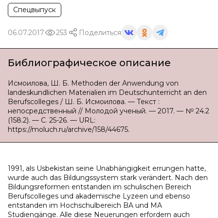
Спецвыпуск
06.07.2017
253
Поделиться
Библиографическое описание
Исмоилова, Ш. Б. Methoden der Anwendung von
landeskundlichen Materialien im Deutschunterricht an den
Berufscolleges / Ш. Б. Исмоилова. — Текст :
непосредственный // Молодой ученый. — 2017. — № 24.2
(158.2). — С. 25-26. — URL:
https://moluch.ru/archive/158/44675.
1991, als Usbekistan seine Unabhängigkeit errungen hatte,
wurde auch das Bildungssystem stark verändert. Nach den
Bildungsreformen entstanden im schulischen Bereich
Berufscolleges und akademische Lyzeen und ebenso
entstanden im Hochschulbereich BA und MA
Studiengänge. Alle diese Neuerungen erfordern auch