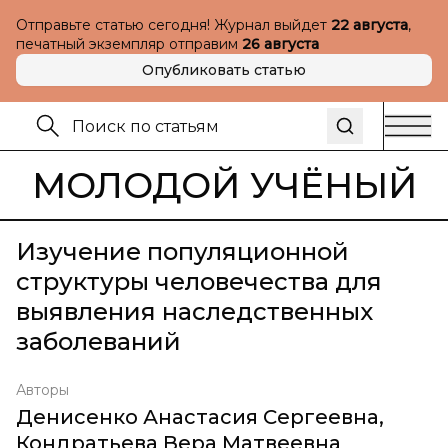
Отправьте статью сегодня! Журнал выйдет
22 августа
,
печатный экземпляр отправим
26 августа
Опубликовать статью
МОЛОДОЙ УЧЁНЫЙ
Изучение популяционной
структуры человечества для
выявления наследственных
заболеваний
Авторы
Денисенко Анастасия Сергеевна
,
Кондратьева Вера Матвеевна