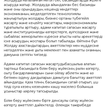
Жолдауда нақтыланған негізгі бес басымдықтарды жүзеге
асыруда жатыр. Жолдауда айқындалған бес басымдық
және оны орындаудың кешенді міндеттері
экономиканың жеделдетілген технологиялық
жаңғыртылуы жолдары, бизнес-ортаны түбегейлі
жақсарту және кеңейту мақсаттары, макроэкономикалық
тұрақтылықты арттыру, адами капитал сапасын жақсарту
және институционалдық өзгерістерге, қауіпсіздікке және
сыбайлас жемқорлықпен күреске қатысты нақты әрекеттерді
іске асырудың жоспары болып табылады. Өйткені бұл
Жолдау қазақстандықтардың қажеттіліктері мен мүддесіне
негізделген және құқықтық мемлекет пен азаматтық қоғамның
дамуына септігін тигізеді.
Адами капитал сапасын жақсартудыбасшылыққа алатын
төртінші басымдықта білім беру жүйесінің рөлін өзгерту,
оқыту бағдарламаларын сыни ойлау қабілетін және өз
бетімен іздену дағдыларын дамытуға бағыттау қажеттілігі
айқындалды. Қазақ тілінің басымдығын сақтай отырып, үш
тілді оқуға кезең-кезеңімен көшу мәселесі бойынша
ұсыныстар әзірлеу тапсырылды.
Білім беру жүйесімен бірге денсаулық сақтау жүйесін
өзгерту қажеттілігі дәйектелді. Әлемдік тәжірибеде