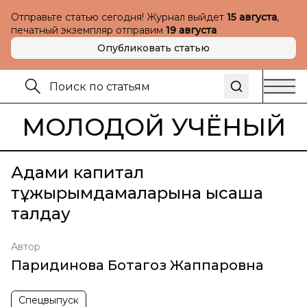
Отправьте статью сегодня! Журнал выйдет
15 августа
,
печатный экземпляр отправим
19 августа
Опубликовать статью
МОЛОДОЙ УЧЁНЫЙ
Адами капитал
тұжырымдамаларына қысқаша
талдау
Автор
Паридинова Ботагоз Жаппаровна
Спецвыпуск