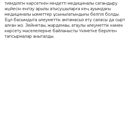
тиімділігін көрсеткен міндетті медициналық сақтандыру
жүйесін енгізу арқылы қатысушыларға кең ауқымдағы
медициналық қызметтер ұсынылатындығы белгілі болды.
Бұл басымдықта әлеуметтік қамтамасыз ету саласы да сырт
қалған жоқ. Зейнетақы, жәрдемақы, атаулы әлеуметтік көмек
көрсету мәселелеріне байланысты Үкіметке берілген
тапсырмалар анықталды.