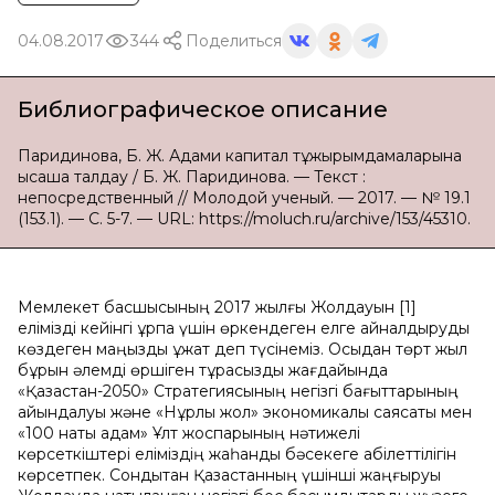
04.08.2017
344
Поделиться
Библиографическое описание
Паридинова, Б. Ж. Адами капитал тұжырымдамаларына
қысқаша талдау / Б. Ж. Паридинова. — Текст :
непосредственный // Молодой ученый. — 2017. — № 19.1
(153.1). — С. 5-7. — URL: https://moluch.ru/archive/153/45310.
Мемлекет басшысының 2017 жылғы Жолдауын [1]
елімізді кейінгі ұрпақ үшін өркендеген елге айналдыруды
көздеген маңызды құжат деп түсінеміз. Осыдан төрт жыл
бұрын әлемді өршіген тұрақсыздық жағдайында
«Қазақстан-2050» Стратегиясының негізгі бағыттарының
айқындалуы және «Нұрлы жол» экономикалық саясаты мен
«100 нақты қадам» Ұлт жоспарының нәтижелі
көрсеткіштері еліміздің жаһандық бәсекеге қабілеттілігін
көрсетпек. Сондықтан Қазақстанның үшінші жаңғыруы