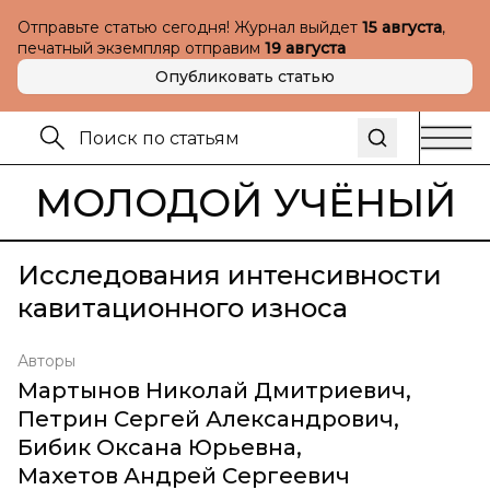
Отправьте статью сегодня! Журнал выйдет
15 августа
,
печатный экземпляр отправим
19 августа
Опубликовать статью
МОЛОДОЙ УЧЁНЫЙ
Исследования интенсивности
кавитационного износа
Авторы
Мартынов Николай Дмитриевич
,
Петрин Сергей Александрович
,
Бибик Оксана Юрьевна
,
Махетов Андрей Сергеевич