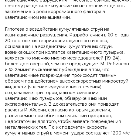
кавитационное разрушения — несопоставимые явления,
поэтому раздельное изучение их не позволяет делать
заключение о роли коррозионного фактора в
кавитационном изнашивании.
Гипотеза о воздействии кумулятивных струй на
кавитационные разрушения. Разработанная в 60-е годы
20-го столетия теория кавитационного износа,
основанная на воздействии кумулятивных струй,
возникающих при коллапсе кавитационного пузырька,
является по мнению многих исследователей [19–24],
более достоверной, чем все предыдущие. М. Робинсон
и Ф. Хэммит высказывают убеждение в том, что
кавитационные повреждения происходят главным
образом под действием высокоскоростных микроструй
жидкости (явление кумулятивного течения),
создаваемых при тороидальном смыкании
кавитационных пузырьков, обнаруженных ими
экспериментально. В доказательство они приводят
расчеты Р. Айвени, согласно которым давления,
развиваемые при обычном смыкании пузырьков,
недостаточны для того, чтобы вызвать повреждения
металлических тел. По их подсчетам скорость
кумулятивных струй в момент удара составляет 1200 м/с.