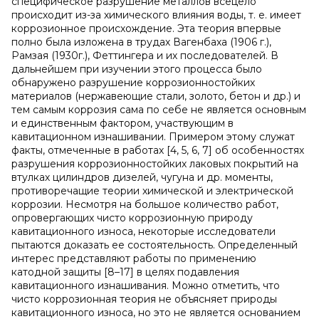
специфическое разрушение металлов всецело
происходит из-за химического влияния воды, т. е. имеет
коррозионное происхождение. Эта теория впервые
полно была изложена в трудах Вагенбаха (1906 г.),
Рамзая (1930г.), Феттингера и их последователей. В
дальнейшем при изучении этого процесса было
обнаружено разрушение коррозионностойких
материалов (нержавеющие стали, золото, бетон и др.) и
тем самым коррозия сама по себе не является основным
и единственным фактором, участвующим в
кавитационном изнашивании. Примером этому служат
факты, отмеченные в работах [4, 5, 6, 7] об особенностях
разрушения коррозионностойких лаковых покрытий на
втулках цилиндров дизелей, чугуна и др. моменты,
противоречащие теории химической и электрической
коррозии. Несмотря на большое количество работ,
опровергающих чисто коррозионную природу
кавитационного износа, некоторые исследователи
пытаются доказать ее состоятельность. Определенный
интерес представляют работы по применению
катодной защиты [8–17] в целях подавления
кавитационного изнашивания. Можно отметить, что
чисто коррозионная теория не объясняет природы
кавитационного износа, но это не является основанием