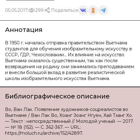
05.05.2017
299
Поделиться
Аннотация
В 1950 г. началась отправка правительством Вьетнама
студентов для обучения изобразительному искусству в
СССР, ГДР, Чехословакии... Их влияние на искусство
Вьетнама оказалось существенным, так как после
возвращения на родину они занимались преподаванием
и внесли большой вклад в развитие реалистической
школы изобразительного искусства Вьетнама.
Библиографическое описание
Во, Ван Лак. Появление художников-соцреалистов во
Вьетнаме / Ван Лак Во, Хоанг Зоанг Нгуен, Хай Тханг Хо.
— Текст : непосредственный // Молодой ученый. — 2017.
— № 18 (152). — С. 362-367. — URL:
https://moluch.ru/archive/152/42897.