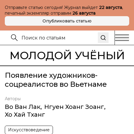
Отправьте статью сегодня! Журнал выйдет
22 августа
,
печатный экземпляр отправим
26 августа
Опубликовать статью
МОЛОДОЙ УЧЁНЫЙ
Появление художников-
соцреалистов во Вьетнаме
Авторы
Во Ван Лак
,
Нгуен Хоанг Зоанг
,
Хо Хай Тханг
Искусствоведение