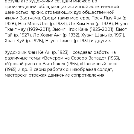
результате художники создали множество
произведений, обладающих истинной эстетической
ценностью, ярких, отражающих дух общественной
жизни Вьетнама. Среди таких мастеров Тран Лыу Хау (р.
1928), Нго Мань Лан (р. 1934), Ле Ким Бак (р. 1938), Нгуэн
Тханг Чау (1939–2011), Зыонг Нгок Кань (1925–2001), Дыог
Тай (р. 1927), Ле Хоанг Анг (р. 1932), Хуанг Шань (р. 1931),
Хоан Куй (р. 1928), Нгуен Тхиен (р. 1931) и другие.
[1]
Художник Фан Ке Aн (р. 1923)
cоздавал работы на
различные темы: «Вечером на Северо-Западе» (1955),
«Урожай риса во Вьетбаке» (1955), «Пальмовый лес»
(1965) и др. В своих работах он изображал солдат,
мастерски отражая движение сопротивления.