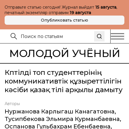
Отправьте статью сегодня! Журнал выйдет
15 августа
,
печатный экземпляр отправим
19 августа
Опубликовать статью
МОЛОДОЙ УЧЁНЫЙ
Көптілді топ студенттерінің
коммуникативтік құзыреттілігін
кәсіби қазақ тілі арқылы дамыту
Авторы
Нуржанова Карлыгаш Канагатовна
,
Тусипбекова Эльмира Курманбаевна
,
Оспанова Гульбахрам Ебенбаевна
,