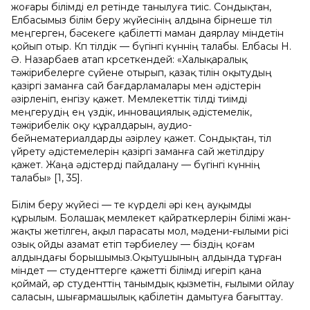
жоғары білімді ел ретінде танылуға тиіс. Сондықтан,
Елбасымыз білім беру жүйесінің алдына бірнеше тіл
меңгерген, бәсекеге қабілетті маман даярлау міндетін
қойып отыр. Көп тілдік — бүгінгі күннің талабы. Елбасы Н.
Ә. Назарбаев атап көрсеткендей: «Халықаралық
тәжірибелерге сүйене отырып, қазақ тілін оқытудың
қазіргі заманға сай бағдарламалары мен әдістерін
әзірленіп, енгізу қажет. Мемлекеттік тілді тиімді
меңгерудің ең үздік, инновациялық әдістемелік,
тәжірибелік оқу құралдарын, аудио-
бейнематериалдарды әзірлеу қажет. Сондықтан, тіл
үйрету әдістемелерін қазіргі заманға сай жетілдіру
қажет. Жаңа әдістерді пайдалану — бүгінгі күннің
талабы» [1, 35].
Білім беру жүйесі — өте күрделі әрі кең ауқымды
құрылым. Болашақ мемлекет қайраткерлерін білімі жан-
жақты жетілген, ақыл парасаты мол, мәдени-ғылыми өрісі
озық ойды азамат етіп тәрбиелеу — біздің қоғам
алдындағы борышымыз.Оқытушының алдында тұрған
міндет — студенттерге қажетті білімді игеріп қана
қоймай, әр студенттің танымдық қызметін, ғылыми ойлау
саласын, шығармашылық қабілетін дамытуға бағыттау.