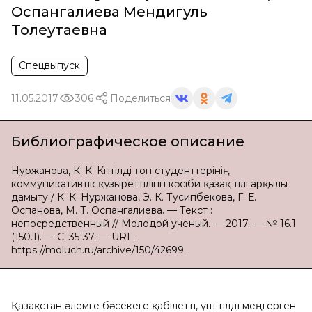
Оспангалиева Мендигуль
Толеутаевна
Спецвыпуск
11.05.2017
306
Поделиться
Библиографическое описание
Нуржанова, К. К. Көптілді топ студенттерінің
коммуникативтік құзыреттілігін кәсіби қазақ тілі арқылы
дамыту / К. К. Нуржанова, Э. К. Тусипбекова, Г. Е.
Оспанова, М. Т. Оспангалиева. — Текст :
непосредственный // Молодой ученый. — 2017. — № 16.1
(150.1). — С. 35-37. — URL:
https://moluch.ru/archive/150/42699.
Қазақстан әлемге бәсекеге қабілетті, үш тілді меңгерген