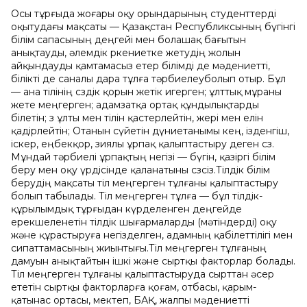
Осы тұрғыда жоғары оқу орындарының студенттерді
оқытудағы мақсаты — Қазақстан Республиксының бүгінгі
білім сапасының деңгейі мен болашақ бағытын
анықтауды, әлемдік өркениетке жетудің жолын
айқындауды қамтамасыз етер білімді де мәдениетті,
білікті де саналы дара тұлға тәрбиелеуболып отыр. Бұл
— ана тілінің сөздік қорын жетік игерген; ұлттық мұраны
жете меңгерген; адамзатқа ортақ құндылықтарды
білетін; өз ұлты мен тілін қастерлейтін, жері мен елін
қадірлейтін; Отанын сүйетін дүниетанымы кең, ізденгіш,
іскер, еңбекқор, зиялы ұрпақ қалыптастыру деген сөз.
Мұндай тәрбиелі ұрпақтың негізі — бүгін, қазіргі білім
беру мен оқу үрдісінде қаланатыны сөзсіз.Тілдік білім
берудің мақсаты тіл меңгерген тұлғаны қалыптастыру
болып табылады. Тіл меңгерген тұлға — бұл тілдік-
құрылымдық тұрғыдан күрделенген деңгейде
ерекшеленетін тілдік шығармаларды (мәтіндерді) оқу
және құрастыруға негізделген, адамның қабілеттілігі мен
сипаттамасының жиынтығы.Тіл меңгерген тұлғаның
дамуын анықтайтын ішкі және сыртқы факторлар болады.
Тіл меңгерген тұлғаны қалыптастыруда сырттан әсер
ететін сыртқы факторларға қоғам, отбасы, қарым-
қатынас ортасы, мектеп, БАҚ, жалпы мәдениетті