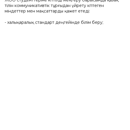
ЖОО студенттеріне көптілді меңгеру барысында қазақ
тілін коммуникативтік тұрғыдан үйрету көптеген
міндеттер мен мақсаттарды қажет етеді:
- халықаралық стандарт деңгейінде білім беру;