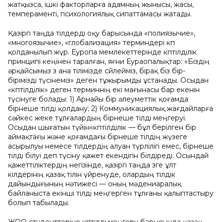
жатқызса, ішкі факторларға адамның жынысы, жасы,
темпераменті, психологиялық сипаттамасы жатады.
Қазіргі таңда тілдерді оқу барысында «полиязычие»,
«многоязычие», «глобализация» терминдері көп
қолданылып жүр. Еуропа мемлекеттерінде көптілділік
принципі кеңінен таралған, яғни Еураопалықтар: «Біздің
әрқайсымыз өз ана тілімізде сөйлейміз, бірақ біз бір-
бірімізді түсінеміз» деген тұжырымды ұстанады. Осыдан
«көптілділік» деген терминнің екі мағынасы бар екенін
түсінуге болады: 1) Арнайы бір әлеуметтік қоғамда
бірнеше тілді қолдану; 2) Коммуникациялық жағдайларға
сәйкес жеке тұлғалардың бірнеше тілді меңгеруі.
Осыдан шығатын түйін«көптілділік — бұл берілген бір
аймақтағы және қоғамдағы бірнеше тілдің жүзеге
асырылуы немесе тілдердің алуан түрлілігі емес, бірнеше
тілді білуі деп түсіну қажет екендігін білдіреді. Осындай
қажеттіліктердің негізінде, қазіргі таңда өзге ұлт
өкілдерінің қазақ тілін үйренуде, олардың тілдік
дайындығының нәтижесі — оның мәдениаралық
байланыста екінші тілді меңгерген тұлғаны қалыптастыру
болып табылады.