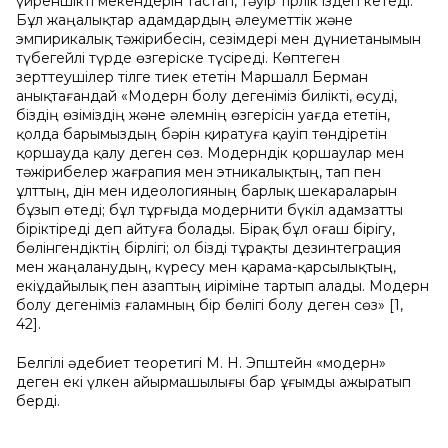
үйреншікті мекендерін тастап, тәуір тірлік іздеп кетеді.
Бұл жаңалықтар адамдардың әлеуметтік және
эмпирикалық тәжірибесін, сезімдері мен дүниетанымын
түбегейлі түрде өзгеріске түсіреді. Көптеген
зерттеушілер тілге тиек ететін Маршалл Берман
анықтағандай «Модерн болу дегеніміз билікті, өсуді,
біздің өзіміздің және әлемнің өзгерісін уағда ететін,
қолда барымыздың бәрін қиратуға қауіп төндіретін
қоршауда қалу деген сөз. Модерндік қоршаулар мен
тәжірибелер жағрапия мен этникалықтың, тап пен
ұлттың, дін мен идеологияның барлық шекараларын
бұзып өтеді; бұл тұрғыда модернити бүкіл адамзатты
біріктіреді деп айтуға болады. Бірақ бұл оғаш бірігу,
бөлінгендіктің бірлігі; ол бізді тұрақты дезинтеграция
мен жаңаланудың, күресу мен қарама-қарсылықтың,
екіұдайылық пен азаптың иіріміне тартып алады. Модерн
болу дегеніміз ғаламның бір бөлігі болу деген сөз» [1,
42].
Белгілі әдебиет теоретигі М. Н. Эпштейн «модерн»
деген екі үлкен айырмашылығы бар ұғымды ажыратып
берді.