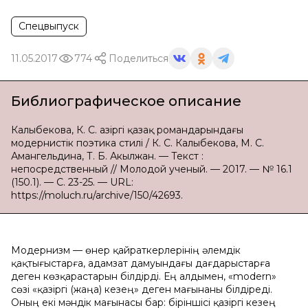
Спецвыпуск
11.05.2017
774
Поделиться
Библиографическое описание
Калыбекова, К. С. Қазіргі қазақ романдарындағы
модернистік поэтика стилі / К. С. Калыбекова, М. С.
Амангельдина, Т. Б. Акылжан. — Текст :
непосредственный // Молодой ученый. — 2017. — № 16.1
(150.1). — С. 23-25. — URL:
https://moluch.ru/archive/150/42693.
Модернизм — өнер қайраткерлерінің әлемдік
қақтығыстарға, адамзат дамуындағы дағдарыстарға
деген көзқарастарын білдірді. Ең алдымен, «modern»
сөзі «қазіргі (жаңа) кезең» деген мағынаны білдіреді.
Оның екі мəндік мағынасы бар: біріншісі қазіргі кезең