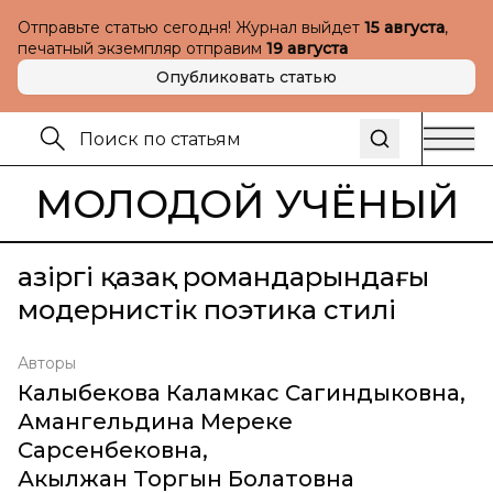
Отправьте статью сегодня! Журнал выйдет
15 августа
,
печатный экземпляр отправим
19 августа
Опубликовать статью
МОЛОДОЙ УЧЁНЫЙ
Қазіргі қазақ романдарындағы
модернистік поэтика стилі
Авторы
Калыбекова Каламкас Сагиндыковна
,
Амангельдина Мереке
Сарсенбековна
,
Акылжан Торгын Болатовна