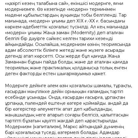
«қазіргі кезең талабына сай», екіншісі модернге, яғни
модернизмге. Өз кезегінде «модерн» терминімен
мəдени құбылыстардың ауқымды тобы белгіленді. Тар
мағынада, «модерн» ұғымы деп ХІХ ғ.-ХХ ғ. басындағы
көркем-əдебиеттік қозғалыс түсінілді. Ал кең мағынада
«модерн» ұғымы Жаңа заман (Modernity) деп аталған
белгілі бір дəуірге сəйкес келген тарихи кезеңді
айқындайды. Осылайша, модернизм өзінің теориясында
адам абсолюттік білімге жетеді және жүзеге асырады
дегенді атап көрсетті. Осы жерде бұл қағида Жаңа
Заманнан бұрын пайда болды, және де аталған қағида
теориялық және практикалық қолданысқа толық енген
деген факторды естен шығармауымыз қажет.
Модернге дейінге әлем өзін қозғалысы шамалы, тұрақты,
ғасырдан мәңгілікке дейін орныққан ғаламдық тәртіп
есебінде ұсынады. Онда, ғасырдан ғасырға, ұрпақтан
ұрпаққа, пәлендей ештеңе өзгере қоймайды. Қандай да
бір өзгерістер әлеуметтік апат деп қабылданды,
жаңашылдық неге апарып соғары белгісіз, қалыптасқан
тәртіпті бұзатын қауіпті жағдай деп қарастырылды.
Модернизм (капитализм), Маркс айтқандай дүниенің
бәрі қозғалысқа түседі, өзгермелі болады. Адамдар