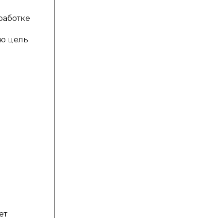
работке
ую цель
ет