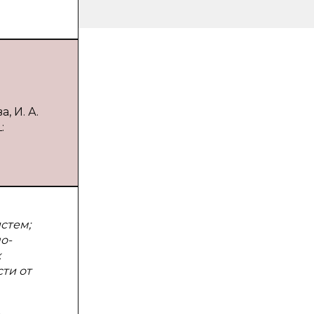
, И. А.
:
стем;
о-
х
ти от