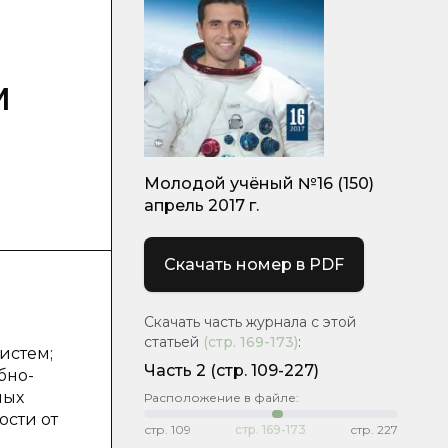
м
Молодой учёный №16 (150)
апрель 2017 г.
Скачать номер в PDF
Скачать часть журнала с этой
статьей
(стр.
169-173
)
:
истем;
Часть 2
(cтр. 109-227)
бно-
ных
Расположение в файле:
сти от
стр.
109
стр.
169-173
стр.
227