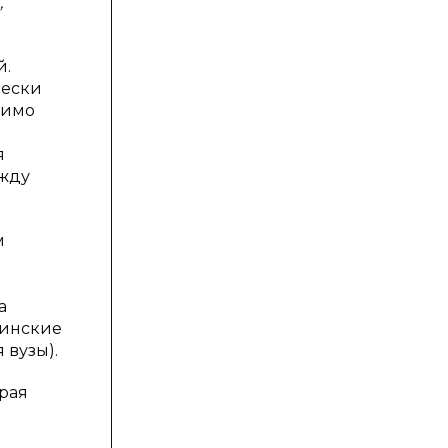
,
й.
чески
мимо
я
ежду
м
а
цинские
 вузы).
орая