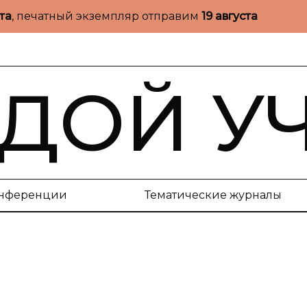
ста
, печатный экземпляр отправим
19 августа
ДОЙ У
нференции
Тематические журналы