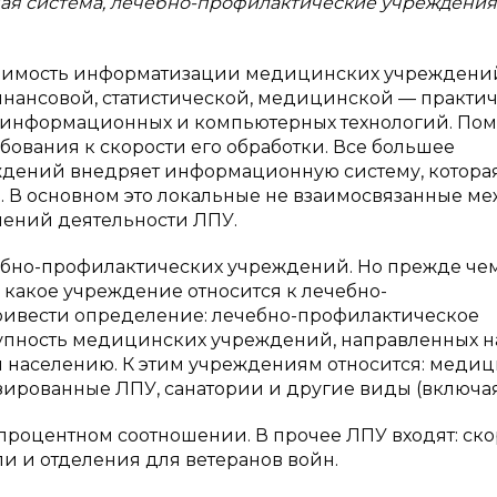
я система, лечебно-профилактические учреждения
ходимость информатизации медицинских учреждени
нансовой, статистической, медицинской — практи
 информационных и компьютерных технологий. По
ования к скорости его обработки. Все большее
ждений внедряет информационную систему, котора
. В основном это локальные не взаимосвязанные м
лений деятельности ЛПУ.
чебно-профилактических учреждений. Но прежде че
 какое учреждение относится к лечебно-
ривести определение: лечебно-профилактическое
пность медицинских учреждений, направленных н
 населению. К этим учреждениям относится: меди
ированные ЛПУ, санатории и другие виды (включая
 процентном соотношении. В прочее ЛПУ входят: ск
и и отделения для ветеранов войн.