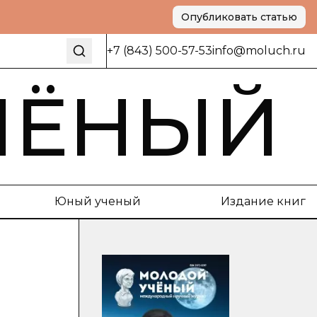
Опубликовать статью
+7 (843) 500-57-53
info@moluch.ru
ЧЁНЫЙ
Юный ученый
Издание книг