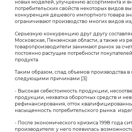
новых моделей, улучшению ассортимента и в
потребительских свойств некоторых видов вы
конкуренция дешевого импортного товара зна
ограничивают производство многих видов из
Серьезную конкуренцию друг другу составля
Московская, Пензенская области, а также из р
товаропроизводители занимают рынок за сче
постоянно растущие потребности покупателе
продукта.
Таким образом, спад объемов производства в 
следующими причинами [3]:
- Высокая себестоимость продукции, несоотв
продукции, нехватка оборотных средств и не
рефинансирования, отток квалифицированных 
насыщенность потребительского рынка издели
- После экономического кризиса 1998 года си
производителя: у него появилась возможност