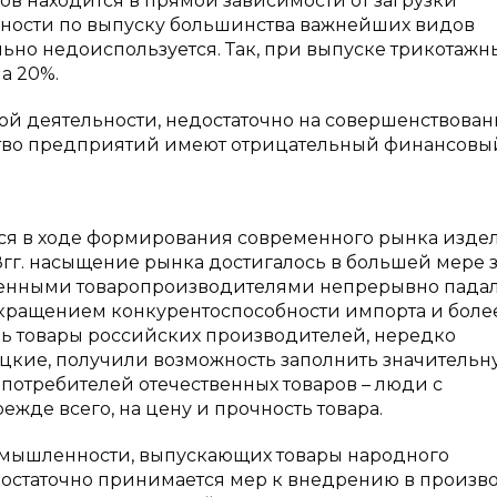
в находится в прямой зависимости от загрузки
ности по выпуску большинства важнейших видов
но недоиспользуется. Так, при выпуске трикотажн
а 20%.
ой деятельности, недостаточно на совершенствован
тво предприятий имеют отрицательный финансовы
ся в ходе формирования современного рынка изде
гг. насыщение рынка достигалось в большей мере з
венными товаропроизводителями непрерывно падал
сокращением конкурентоспособности импорта и боле
рь товары российских производителей, нередко
ецкие, получили возможность заполнить значительн
потребителей отечественных товаров – люди с
де всего, на цену и прочность товара.
омышленности, выпускающих товары народного
едостаточно принимается мер к внедрению в произв