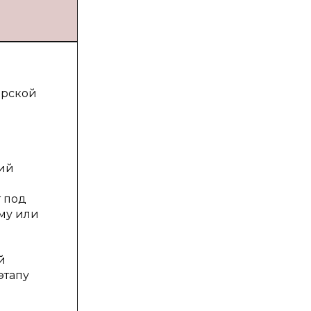
орской
кий
т под
ему или
й
этапу