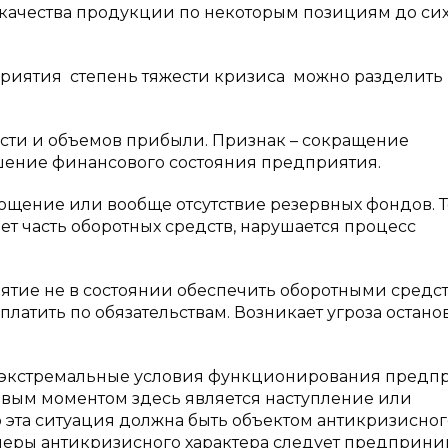
 качества продукции по некоторым позициям до сих
риятия степень тяжести кризиса можно разделить 
ости и объемов прибыли. Признак – сокращение
дшение финансового состояния предприятия.
тощение или вообще отсутствие резервных фондов. То
т часть оборотных средств, нарушается процесс
иятие не в состоянии обеспечить оборотными средс
латить по обязательствам. Возникает угроза остано
, экстремальные условия функционирования предпр
вым моментом здесь является наступление или
эта ситуация должна быть объектом антикризисног
 меры антикризисного характера следует предприни