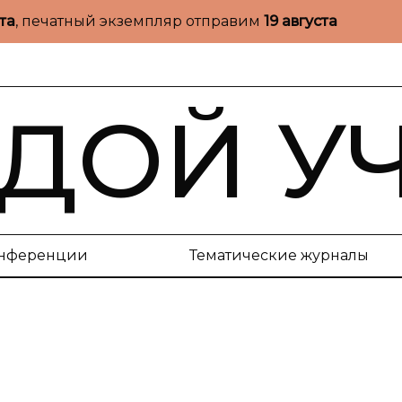
ста
, печатный экземпляр отправим
19 августа
ДОЙ У
нференции
Тематические журналы