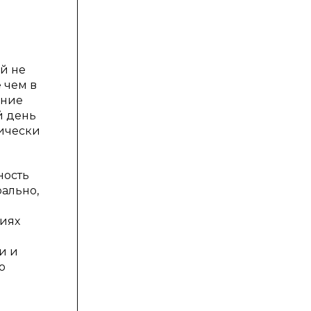
й не
 чем в
ение
й день
тически
ность
рально,
тиях
и и
о