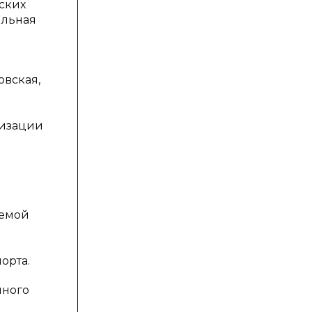
ских
ильная
овская,
лизации
аемой
орта.
нного