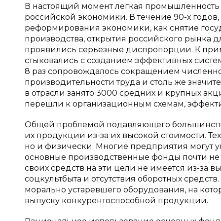
В настоящий момент легкая промышленность 
российской экономики. В течение 90-х годов,
реформирования экономики, как снятие госу
производства, открытия российского рынка дл
проявились серьезные диспропорции. К при
стыковались с созданием эффективных систем
8 раз сопровождалось сокращением численност
производительности труда и столь же значит
в отрасли занято 3000 средних и крупных акц
перешли к организационным схемам, эффекти
Общей проблемой подавляющего большинства
их продукции из-за их высокой стоимости. Те
но и физически. Многие предприятия могут у
основные производственные фонды почти не о
своих средств на эти цели не имеется из-за 
соцкультбыта и отсутствия оборотных средств. 
морально устаревшего оборудования, на кот
выпуску конкурентоспособной продукции.