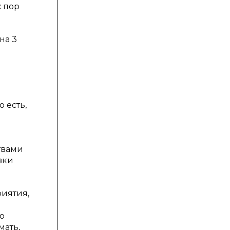
 пор
на 3
 есть,
твами
вки
иятия,
о
мать,