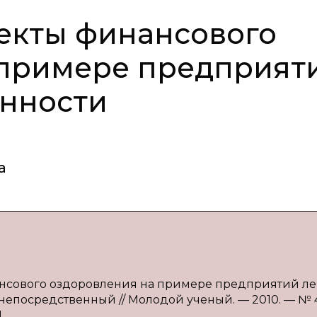
екты финансового
 примере предприят
нности
а
нансового оздоровления на примере предприятий л
 непосредственный // Молодой ученый. — 2010. — № 4 
.