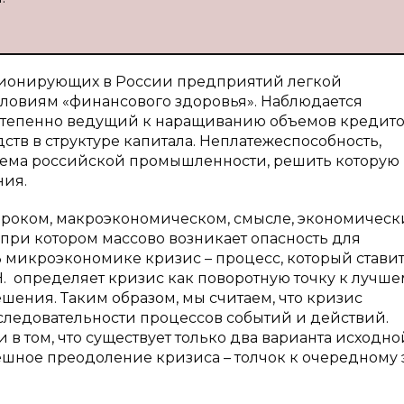
кционирующих в России предприятий легкой
словиям «финансового здоровья». Наблюдается
степенно ведущий к наращиванию объемов кредит
ств в структуре капитала. Неплатежеспособность,
блема российской промышленности, решить которую
ния.
широком, макроэкономическом, смысле, экономичес
 при котором массово возникает опасность для
В микроэкономике кризис – процесс, который стави
Н. определяет кризис как поворотную точку к лучш
шения. Таким образом, мы считаем, что кризис
следовательности процессов событий и действий.
в том, что существует только два варианта исходно
шное преодоление кризиса – толчок к очередному 