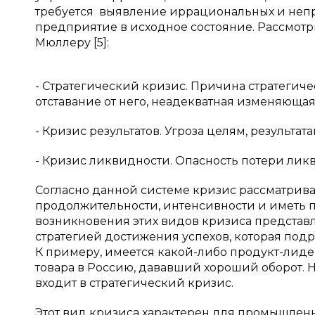
требуется выявление иррациональных и неп
предприятие в исходное состояние. Рассмотр
Мюллеру [5]:
- Стратегический кризис. Причина стратегиче
отставание от него, неадекватная изменяюща
- Кризис результатов. Угроза целям, результа
- Кризис ликвидности. Опасность потери ли
Согласно данной системе кризис рассматрива
продолжительности, интенсивности и иметь 
возникновения этих видов кризиса представ
стратегией достижения успехов, которая под
К примеру, имеется какой-либо продукт-лид
товара в Россию, дававший хороший оборот. Но
входит в стратегический кризис.
Этот вид кризиса характерен для промышленн