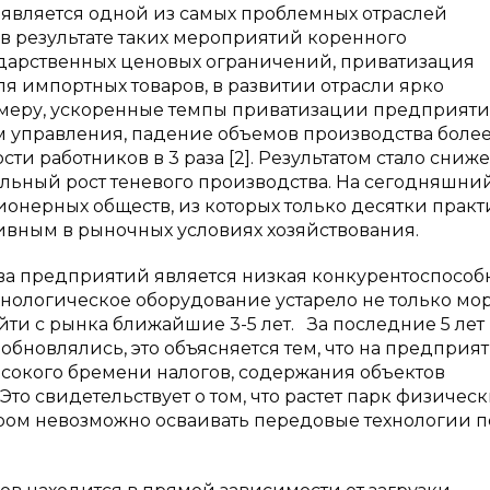
является одной из самых проблемных отраслей
 в результате таких мероприятий коренного
дарственных ценовых ограничений, приватизация
я импортных товаров, в развитии отрасли ярко
меру, ускоренные темпы приватизации предприяти
 управления, падение объемов производства более
и работников в 3 раза [2]. Результатом стало сниж
ельный рост теневого производства. На сегодняшни
ионерных обществ, из которых только десятки прак
вным в рыночных условиях хозяйствования.
 предприятий является низкая конкурентоспособ
хнологическое оборудование устарело не только мо
йти с рынка ближайшие 3-5 лет.
За последние 5 лет
бновлялись, это объясняется тем, что на предприя
высокого бремени налогов, содержания объектов
Это свидетельствует о том, что растет парк физическ
ором невозможно осваивать передовые технологии п