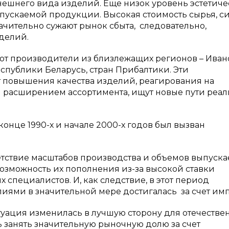
нешнего вида изделий. Еще низок уровень эстетиче
пускаемой продукции. Высокая стоимость сырья, с
чительно сужают рынок сбыта, следовательно,
делий.
ют производители из близлежащих регионов – Иван
еспублики Беларусь, стран Прибалтики. Эти
т повышения качества изделий, реагирования на
й расширением ассортимента, ищут новые пути реа
конце 1990-х и начале 2000-х годов был вызван
етствие масштабов производства и объемов выпуск
возможность их пополнения из-за высокой ставки
специалистов. И, как следствие, в этот период
ями в значительной мере достигалась за счет имп
туация изменилась в лучшую сторону для отечестве
ь занять значительную рыночную долю за счет