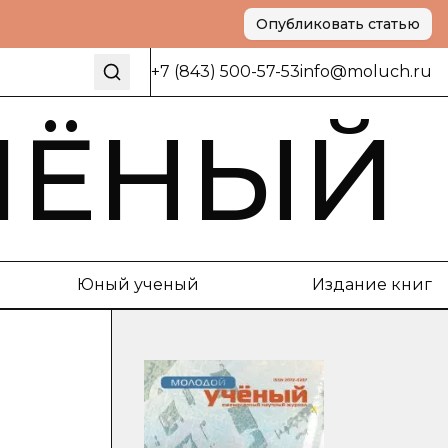
Опубликовать статью
+7 (843) 500-57-53
info@moluch.ru
ЧЁНЫЙ
Юный ученый
Издание книг