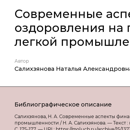
Современные асп
оздоровления на
легкой промышле
Автор
Салихзянова Наталья Александровн
Библиографическое описание
Салихзянова, Н. А. Современные аспекты фи
промышленности / Н. А. Салихзянова. — Текст :
С. 175-177. — URL: https://moluch.ru/archive/15/1371