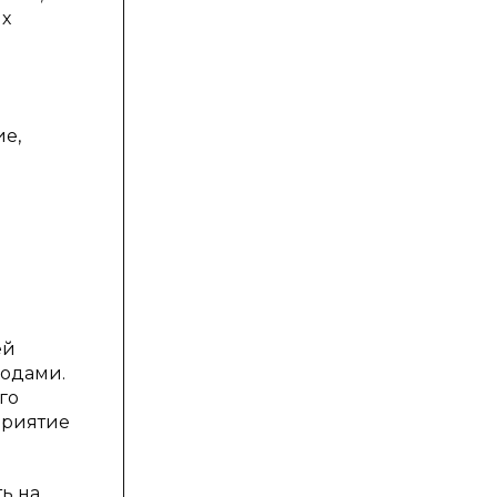
их
ие,
ей
ходами.
го
приятие
ь на