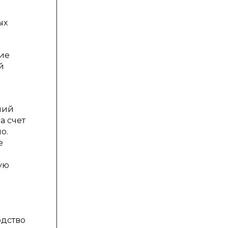
ых
ие
й
лий
а счет
о.
е
ую
одство