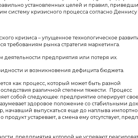
равильно установленных целей и правил, приведш
им систему кризисного процесса согласно Деннису
ского кризиса – упущенное технологическое развит
яся требованиям рынка стратегия маркетинга.
там деятельности предприятия или потеря их.
квидности и возникновения дефицита бюджета.
ется как процесс, который может быть разной
последствия различной степени тяжести. Процесс
ляет собой следующее: предприятие оперирует сво
разумевает здоровое положение со стабильными до
ер, начавший выпускаться еще до наплыва импортно
 продукт устаревает, а смена ему отсутствует, пред
ости, предприятия которой не успевают реагироват