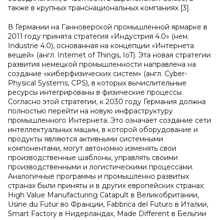
также в крупных транснациональных компаниях [3].
В Германии на Ганноверской промышленной ярмарке в
2011 году принята стратегия «Индустрия 4.0» (нем.
Industrie 4.0), основанная на концепции «Интернета
вещей» (англ. Internet of Things, IoT). Эта новая стратегии
развития немецкой промышленности направлена на
создание «киберфизических систем» (англ. Cyber-
Physical Systems, CPS), в которых вычислительные
ресурсы интегрированы в физические процессы.
Согласно этой стратегии, к 2030 году Германия должна
полностью перейти на новую инфраструктуру
промышленного Интернета. Это означает создание сети
интеллектуальных машин, в которой оборудование и
продукты являются активными системными
компонентами, могут автономно изменять свои
производственные шаблоны, управлять своими
производственными и логистическими процессами.
Аналогичные программы и промышленно развитых
странах были приняты и в других европейских странах:
High Value Manufacturing Catapult в Великобритании,
Usine du Futur во Франции, Fabbrica del Futuro в Италии,
Smart Factory в Нидерландах, Made Different в Бельгии