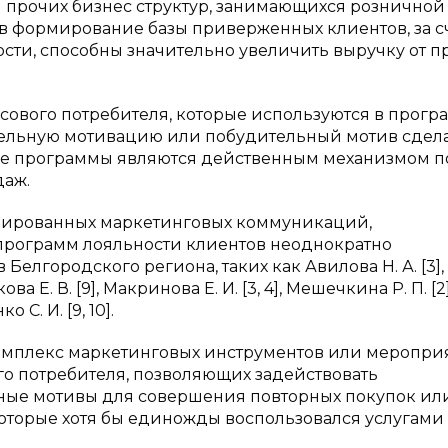
 и прочих бизнес структур, занимающихся розничной
 в формирование базы приверженных клиентов, за с
ти, способны значительно увеличить выручку от 
ового потребителя, которые используются в прогр
тельную мотивацию или побудительный мотив сдел
ные программы являются действенным механизмом п
даж.
рированных маркетинговых коммуникаций,
рограмм лояльности клиентов неоднократно
Белгородского региона, таких как Авилова Н. А. [3],
ва Е. В. [9], Макринова Е. И. [3, 4], Мешечкина Р. П. [2]
о С. И. [9, 10].
омплекс маркетинговых инструментов или меропри
о потребителя, позволяющих задействовать
ые мотивы для совершения повторных покупок ил
оторые хотя бы единожды воспользовался услугами