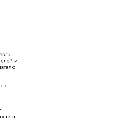
вого
телей и
пателю
тво
т
ости в