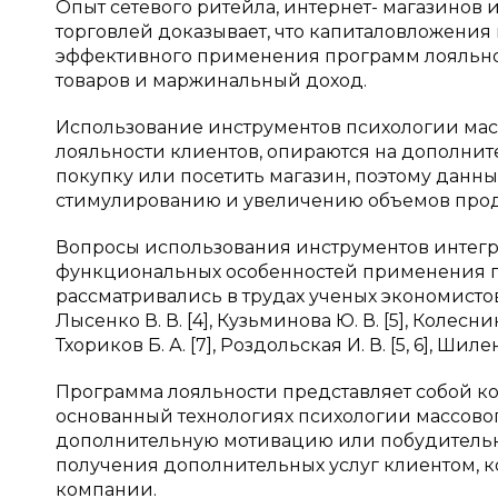
Опыт сетевого ритейла, интернет- магазинов
торговлей доказывает, что капиталовложения
эффективного применения программ лояльнос
товаров и маржинальный доход.
Использование инструментов психологии масс
лояльности клиентов, опираются на дополни
покупку или посетить магазин, поэтому дан
стимулированию и увеличению объемов про
Вопросы использования инструментов интег
функциональных особенностей применения п
рассматривались в трудах ученых экономистов 
Лысенко В. В. [4], Кузьминова Ю. В. [5], Колеснико
Тхориков Б. А. [7], Роздольская И. В. [5, 6], Шиленк
Программа лояльности представляет собой к
основанный технологиях психологии массовог
дополнительную мотивацию или побудительн
получения дополнительных услуг клиентом, к
компании.