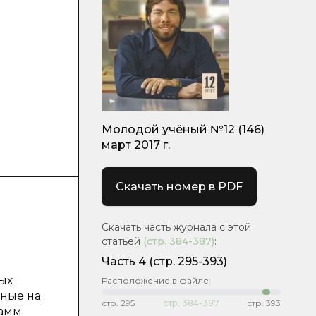
Молодой учёный №12 (146)
март 2017 г.
Скачать номер в PDF
Скачать часть журнала с этой
статьей
(стр.
384-387
)
:
Часть 4
(cтр. 295-393)
ых
Расположение в файле:
нные на
стр.
295
стр.
384-387
стр.
393
рамм