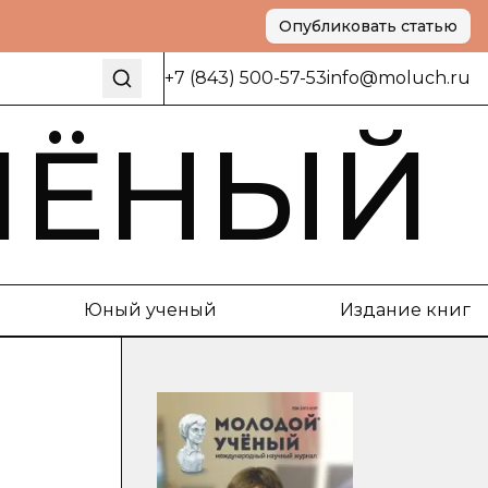
Опубликовать статью
+7 (843) 500-57-53
info@moluch.ru
ЧЁНЫЙ
Юный ученый
Издание книг