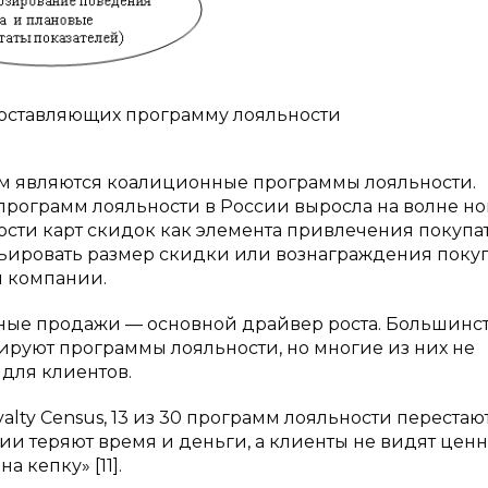
 составляющих программу лояльности
ом являются коалиционные программы лояльности.
рограмм лояльности в России выросла на волне но
сти карт скидок как элемента привлечения покупа
рьировать размер скидки или вознаграждения поку
й компании.
ные продажи — основной драйвер роста. Большинс
ируют программы лояльности, но многие из них не
 для клиентов.
lty Census, 13 из 30 программ лояльности перестаю
нии теряют время и деньги, а клиенты не видят ценн
 кепку» [11].