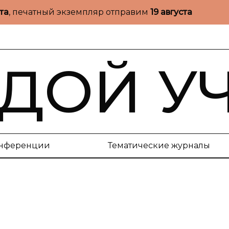
ста
, печатный экземпляр отправим
19 августа
ДОЙ У
нференции
Тематические журналы