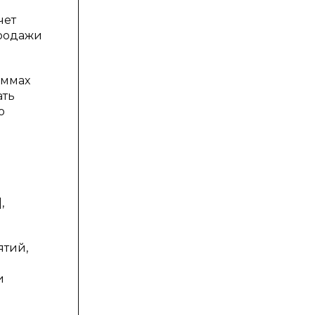
чет
продажи
аммах
ать
о
,
ятий,
и