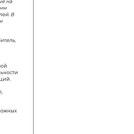
ые на
амм
ей. В
и
итель,
вой
льности
ций.
,
можных