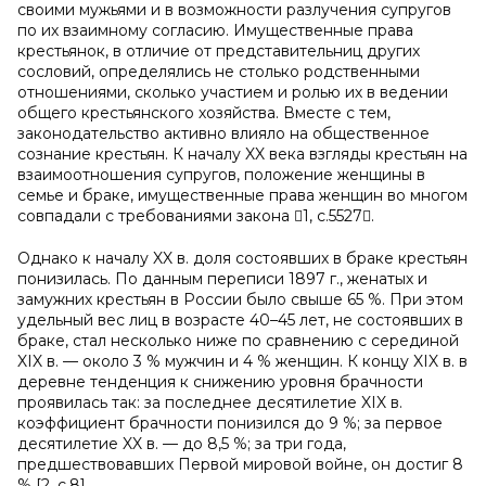
своими мужьями и в возможности разлучения супругов
по их взаимному согласию. Имущественные права
крестьянок, в отличие от представительниц других
сословий, определялись не столько родственными
отношениями, сколько участием и ролью их в ведении
общего крестьянского хозяйства. Вместе с тем,
законодательство активно влияло на общественное
сознание крестьян. К началу XX века взгляды крестьян на
взаимоотношения супругов, положение женщины в
семье и браке, имущественные права женщин во многом
совпадали с требованиями закона 1, с.5527.
Однако к началу XX в. доля состоявших в браке крестьян
понизилась. По данным переписи 1897 г., женатых и
замужних крестьян в России было свыше 65 %. При этом
удельный вес лиц в возрасте 40–45 лет, не состоявших в
браке, стал несколько ниже по сравнению с серединой
XIX в. — около 3 % мужчин и 4 % женщин. К концу XIX в. в
деревне тенденция к снижению уровня брачности
проявилась так: за последнее десятилетие XIX в.
коэффициент брачности понизился до 9 %; за первое
десятилетие XX в. — до 8,5 %; за три года,
предшествовавших Первой мировой войне, он достиг 8
% [2, с.8].