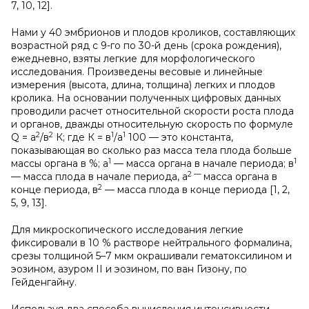
7, 10, 12].
Нами у 40 эмбрионов и плодов кроликов, составляющих
возрастной ряд с 9-го по 30-й день (срока рождения),
ежедневно, взяты легкие для морфологического
исследования. Произведены весовые и линейные
измерения (высота, длина, толщина) легких и плодов
кролика. На основании полученных цифровых данных
проводили расчет относительной скорости роста плода
и органов, дважды относительную скорость по формуле
2
2
1
1
Q = а
/в
К; где К = в
/а
100 — это константа,
показывающая во сколько раз масса тела плода больше
1
1
массы органа в %; а
— масса органа в начале периода; в
2
—
— масса плода в начале периода, а
масса органа в
2
конце периода, в
— масса плода в конце периода [1, 2,
5, 9, 13].
Для микроскопического исследования легкие
фиксировали в 10 % растворе нейтрального формалина,
срезы толщиной 5–7 мкм окрашивали гематоксилином и
эозином, азуром II и эозином, по ван Гизону, по
Гейденгайну.