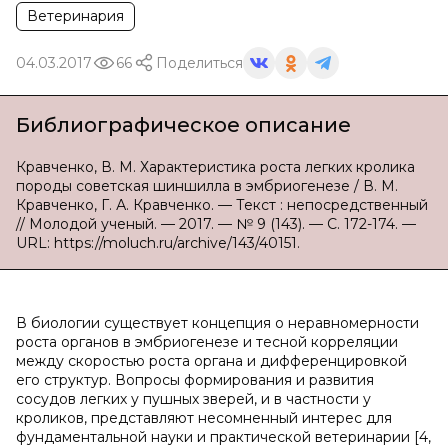
Ветеринария
04.03.2017
66
Поделиться
Библиографическое описание
Кравченко, В. М. Характеристика роста легких кролика
породы советская шиншилла в эмбриогенезе / В. М.
Кравченко, Г. А. Кравченко. — Текст : непосредственный
// Молодой ученый. — 2017. — № 9 (143). — С. 172-174. —
URL: https://moluch.ru/archive/143/40151.
В биологии существует концепция о неравномерности
роста органов в эмбриогенезе и тесной корреляции
между скоростью роста органа и дифференцировкой
его структур. Вопросы формирования и развития
сосудов легких у пушных зверей, и в частности у
кроликов, представляют несомненный интерес для
фундаментальной науки и практической ветеринарии [4,