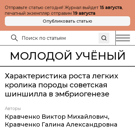
Отправьте статью сегодня! Журнал выйдет
15 августа
,
печатный экземпляр отправим
19 августа
Опубликовать статью
МОЛОДОЙ УЧЁНЫЙ
Характеристика роста легких
кролика породы советская
шиншилла в эмбриогенезе
Авторы
Кравченко Виктор Михайлович
,
Кравченко Галина Александровна