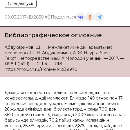
Спецвыпуск
09.03.2017
2850
Поделиться
Библиографическое описание
Абдукаримов, Ш. Н. Мемлекет және дін: арақатынас
мәселелері / Ш. Н. Абдукаримов, А. Ж. Наурызбаев. —
Текст : непосредственный // Молодой ученый. — 2017. —
№ 8.1 (142.1). — С. 1-4. — URL:
https://moluch.ru/archive/142/39970.
Қазақстан – көп ұлтты, поликонфессионалды (көп
конфессиалы, дінді) мемлекет. Елімізде 140 этнос пен 17
конфессия өкілдері тұрады. Егемендік алғаннан кейінгі
26 жылда елімізде діни бірлестіктердің саны 700 ден
3621-ге дейін өскен. Қазақстанда 2009 жылы өткен санақ
барысында еліміздің 70,2 пайыз халқы ислам дінін
ұстанса, 26,3% -христиан дінінде, 2,8% - ешқандай дінге