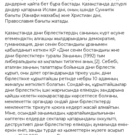
діндеріне қайта бет бұра бастады. Қазақстанда дәстүрлі
діндер қатарына Ислам діні, оның ішінде Суннитік
бағыты (Ханафи мазхабы) және Христиан діні,
Православия бағыты жатады.
Қазақстанда діни бірлестіктердің санының күрт өсуіне
егемендіктің алғашқы жылдарындағы демократия,
гуманизация, діни сенім бостандығы ұранымен
қабылданып кеткен ҚР «Діни сенім бостандығы және
діни бірлестіктер» туралы Заңының (1992) тым
либеральдығы өз ықпалын тигізгені анық [2]. Себебі,
аталған заңның талаптары бойынша діни бірлестік
құрып, оны әділет органдарында тіркеу үшін, діни
бірлестікке құрылтайшы ретінде небәры 10 адамның
жиналуы жеткілікті болатын. Сондай-ақ, құрылтайшылар
діни бірлестіктің ішкі жарғысында еліміздің заңдарына
қайшы келетін көзқарастарды көрсетпесе болғаны,
мемлекеттік органдар ондай діни бірлестіктерді
мемлекеттік тіркеуге қоюға кедергі жасай алмайтын.
Міне, осындай заңымыздың қарапайымдылығынан
көптеген елдерде секталар қатарындағы оккультті,
деструктивті діни бірлестіктер еліміздің аумағында емін-
еркін еніп, заңды түрде өз қызметтерін жүзеге асырып