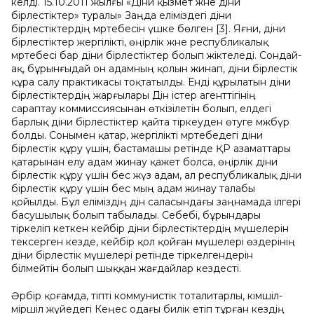
келді. 15.10.2011 жылғы «Діни қызмет және діни
бірлестіктер» туралы» Заңда еліміздегі діни
бірлестіктердің мәртебесін үшке бөлген [3]. Яғни, діни
бірлестіктер жергілікті, өңірлік және республикалық
мәртебесі бар діни бірлестіктер болып жіктеледі. Сондай-
ақ, бұрынғыдай он адамның қолын жинап, діни бірлестік
құра салу практикасы тоқтатылды. Енді құрылатын діни
бірлестіктердің жарғылары Дін істер агенттігінің
сараптау коммиссиясынан өткізілетін болып, елдегі
барлық діни бірлестіктер қайта тіркеуден өтуге мәжбүр
болды. Сонымен қатар, жергілікті мәртебедегі діни
бірлестік құру үшін, бастамашы ретінде ҚР азаматтары
қатарынан елу адам жинау қажет болса, өңірлік діни
бірлестік құру үшін бес жүз адам, ал республикалық діни
бірлестік құру үшін бес мың адам жинау талабы
қойылды. Бұл еліміздің дін саласындағы заңнамада ілгері
басушылық болып табылады. Себебі, бұрындары
тіркеліп кеткен кейбір діни бірлестіктердің мүшелерін
тексерген кезде, кейбір қол қойған мүшелері өздерінің
діни бірлестік мүшелері ретінде тіркелгендерін
білмейтін болып шыққан жағдайлар кездесті.
Әрбір қоғамда, тіпті коммунистік тоталитарлы, әкімшіл-
әміршіл жүйедегі Кеңес одағы билік етіп тұрған кездің