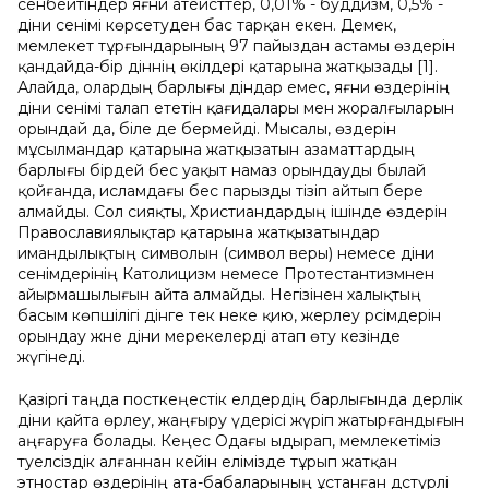
сенбейтіндер яғни атеисттер, 0,01% - буддизм, 0,5% -
діни сенімі көрсетуден бас тарқан екен. Демек,
мемлекет тұрғындарының 97 пайыздан астамы өздерін
қандайда-бір діннің өкілдері қатарына жатқызады [1].
Алайда, олардың барлығы діндар емес, яғни өздерінің
діни сенімі талап ететін қағидалары мен жоралғыларын
орындай да, біле де бермейді. Мысалы, өздерін
мұсылмандар қатарына жатқызатын азаматтардың
барлығы бірдей бес уақыт намаз орындауды былай
қойғанда, исламдағы бес парызды тізіп айтып бере
алмайды. Сол сияқты, Христиандардың ішінде өздерін
Православиялықтар қатарына жатқызатындар
имандылықтың символын (символ веры) немесе діни
сенімдерінің Католицизм немесе Протестантизмнен
айырмашылығын айта алмайды. Негізінен халықтың
басым көпшілігі дінге тек неке қию, жерлеу рәсімдерін
орындау және діни мерекелерді атап өту кезінде
жүгінеді.
Қазіргі таңда посткеңестік елдердің барлығында дерлік
діни қайта өрлеу, жаңғыру үдерісі жүріп жатырғандығын
аңғаруға болады. Кеңес Одағы ыдырап, мемлекетіміз
тәуелсіздік алғаннан кейін елімізде тұрып жатқан
этностар өздерінің ата-бабаларының ұстанған дәстүрлі