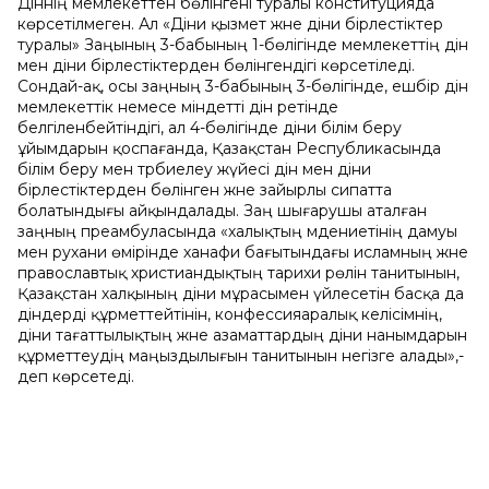
Діннің мемлекеттен бөлінгені туралы конституцияда
көрсетілмеген. Ал «Діни қызмет және діни бірлестіктер
туралы» Заңының 3-бабының 1-бөлігінде мемлекеттің дін
мен діни бірлестіктерден бөлінгендігі көрсетіледі.
Сондай-ақ, осы заңның 3-бабының 3-бөлігінде, ешбiр дiн
мемлекеттік немесе міндетті дін ретінде
белгіленбейтіндігі, ал 4-бөлігінде діни білім беру
ұйымдарын қоспағанда, Қазақстан Республикасында
бiлiм беру мен тәрбиелеу жүйесі дін мен діни
бірлестіктерден бөлiнген және зайырлы сипатта
болатындығы айқындалады. Заң шығарушы аталған
заңның преамбуласында «халықтың мәдениетінің дамуы
мен рухани өмірінде ханафи бағытындағы исламның және
православтық христиандықтың тарихи рөлін танитынын,
Қазақстан халқының діни мұрасымен үйлесетін басқа да
діндерді құрметтейтінін, конфессияаралық келісімнің,
діни тағаттылықтың және азаматтардың діни нанымдарын
құрметтеудің маңыздылығын танитынын негізге алады»,-
деп көрсетеді.