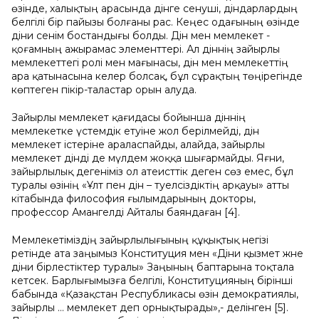
өзінде, халықтың арасында дінге сенуші, діндарлардың
белгілі бір пайызы болғаны рас. Кеңес одағының өзінде
діни сенім бостандығы болды. Дін мен мемлекет -
қоғамның ажырамас элементтері. Ал діннің зайырлы
мемлекеттегі ролі мен мағынасы, дін мен мемлекеттің
ара қатынасына келер болсақ, бұл сұрақтың төңірегінде
көптеген пікір-таластар орын алуда.
Зайырлы мемлекет қағидасы бойынша діннің
мемлекетке үстемдік етуіне жол берілмейді, дін
мемлекет істеріне араласпайды, алайда, зайырлы
мемлекет дінді де мүлдем жоққа шығармайды. Яғни,
зайырлылық дегеніміз ол атеисттік деген сөз емес, бұл
туралы өзінің «Ұлт пен дін – тәуелсіздіктің арқауы» атты
кітабында философия ғылымдарының докторы,
профессор Амангелді Айталы баяндаған [4].
Мемлекетіміздің зайырлылығының құқықтық негізі
ретінде ата заңымыз Конституция мен «Діни қызмет және
діни бірлестіктер туралы» Заңының баптарына тоқтала
кетсек. Барлығымызға белгілі, Конституцияның бірінші
бабында «Қазақстан Республикасы өзін демократиялы,
зайырлы … мемлекет деп орнықтырады»,- делінген [5].