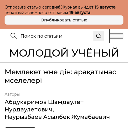
Отправьте статью сегодня! Журнал выйдет
15 августа
,
печатный экземпляр отправим
19 августа
Опубликовать статью
МОЛОДОЙ УЧЁНЫЙ
Мемлекет және дін: арақатынас
мәселелері
Авторы
Абдукаримов Шамдаулет
Нурдаулетович
,
Наурызбаев Асылбек Жумабаевич