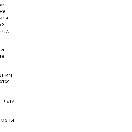
ое
Уже
ank,
х:
жду,
ми
те
Одним
ется
-
оплату
ремени