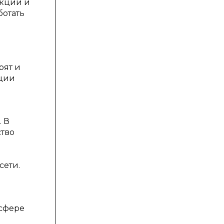
укции и
ботать
рят и
рции
. В
ство
сети.
 сфере