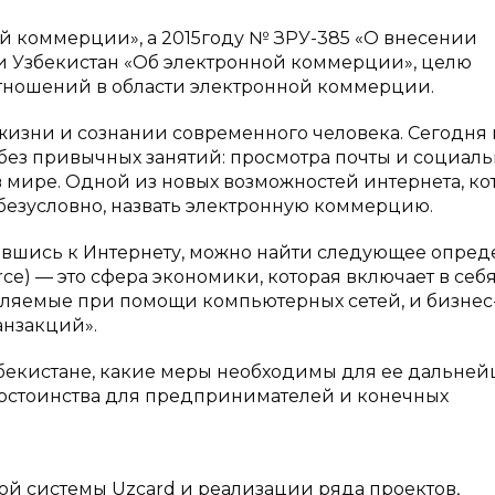
ой коммерции», а 2015году № ЗРУ-385 «О внесении
 Узбекистан «Об электронной коммерции», целю
отношений в области электронной коммерции.
жизни и сознании современного человека. Сегодня
 без привычных занятий: просмотра почты и социал
 в мире. Одной из новых возможностей интернета, ко
 безусловно, назвать электронную коммерцию.
ившись к Интернету, можно найти следующее опре
ce) — это сфера экономики, которая включает в себя
вляемые при помощи компьютерных сетей, и бизнес
анзакций».
збекистане, какие меры необходимы для ее дальней
достоинства для предпринимателей и конечных
й системы Uzcard и реализации ряда проектов,