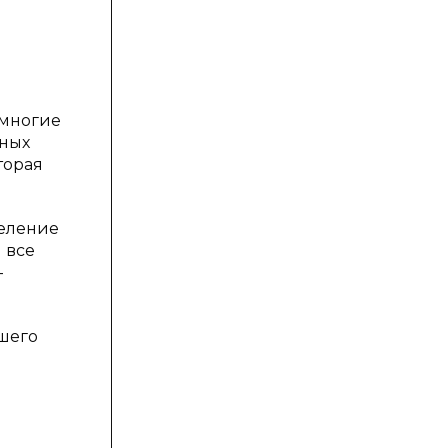
 многие
ьных
торая
деление
 все
-
шего