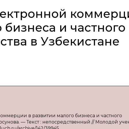
лектронной коммерц
 бизнеса и частного
тва в Узбекистане
коммерции в развитии малого бизнеса и частного
рсунова. — Текст : непосредственный // Молодой уче
oluch.ru/archive/142/39945.