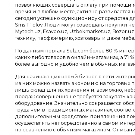
позволяющих совершать оплату при помощи м
время и в любом месте, активно развивается
сегодня успешно функционируют средства для 
Sms T`olov. Люди могут совершать покупки не
Mytech.uz, Esavdo.uz, Uzbekmarket.uz, Bozor.
технику, парфюмерию, хозтовары и даже мебе
По данным портала Selz.com более 80 % инте
каких-либо товаров в онлайн-магазинах, а 71 
более выгодно и удобно чем в обычных магази
Для начинающих новый бизнес в сети интерн
из них можно назвать экономию на торговых п
лишь склад для их хранения и, возможно, неб
продаж совершенно не требуется закупать как
оборудование. Значительно сокращается обслу
труда чем в традиционных магазинах, соответс
дополнительным средством привлечения поку
осуществлять непосредственно в самом интерн
по сравнению с обычным магазином. Описание