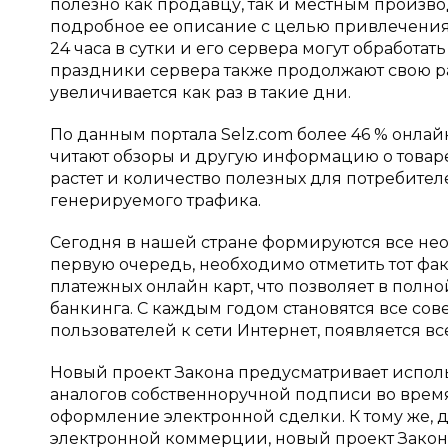
полезно как продавцу, так и местным произ
подробное ее описание с целью привлечения 
24 часа в сутки и его сервера могут обработат
праздники сервера также продолжают свою раб
увеличивается как раз в такие дни.
По данным портала Selz.com более 46 % онла
читают обзоры и другую информацию о товаре,
растет и количество полезных для потребителей
генерируемого трафика.
Сегодня в нашей стране формируются все нео
первую очередь, необходимо отметить тот фак
платежных онлайн карт, что позволяет в полн
банкинга. С каждым годом становятся все со
пользователей к сети Интернет, появляется вс
Новый проект Закона предусматривает испо
аналогов собственноручной подписи во время
оформление электронной сделки. К тому же, 
электронной коммерции, новый проект Закона