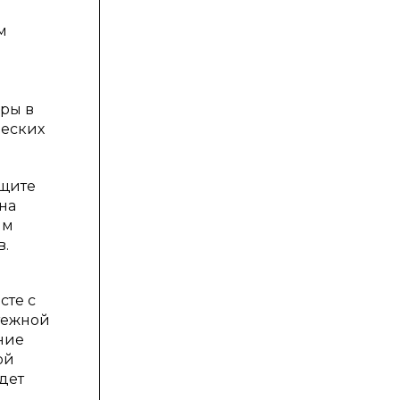
м
еры в
ческих
ащите
на
ям
в.
сте с
тежной
ние
ой
дет