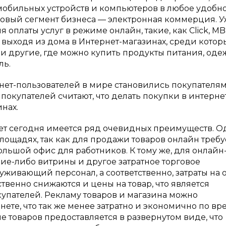
обильных устройств и компьютеров в любое удобн
 новый сегмент бизнеса — электронная коммерция. 
оплаты услуг в режиме онлайн, такие, как Click, MB
 выходя из дома в Интернет-магазинах, среди которы
uz и другие, где можно купить продукты питания, оде
ль.
рнет-пользователей в мире становились покупателя
% покупателей считают, что делать покупки в интерне
нах.
ет сегодня имеется ряд очевидных преимуществ. 
лощадях, так как для продажи товаров онлайн требу
ольшой офис для работников. К тому же, для онлайн
ие-либо витрины и другое затратное торговое
живающий персонал, а соответственно, затраты на 
твенно снижаются и цены на товар, что является
пателей. Рекламу товаров и магазина можно
ете, что так же менее затратно и экономично по в
 товаров предоставляется в развернутом виде, что