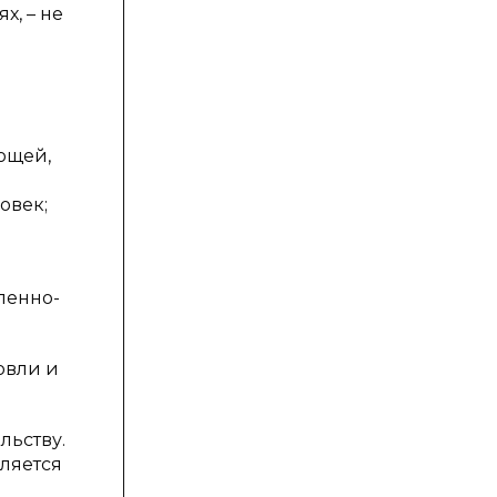
х, – не
ющей,
овек;
ленно-
овли и
льству.
ляется