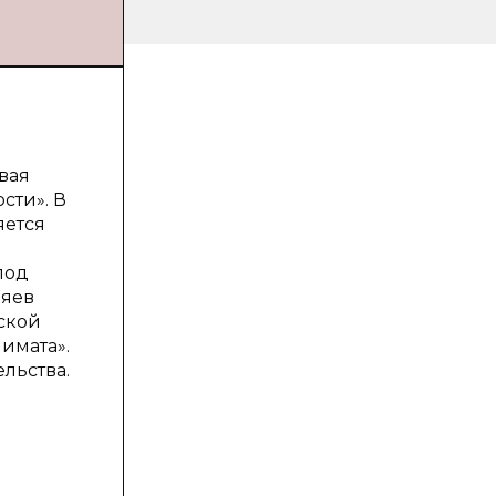
вая
сти». В
яется
под
ияев
ской
имата».
льства.