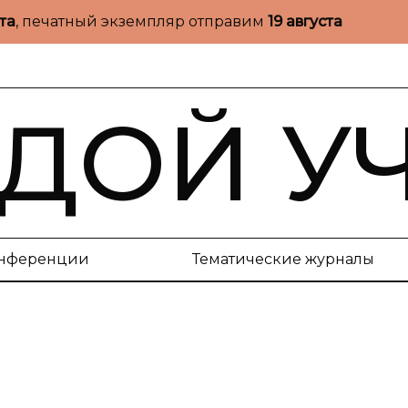
ста
, печатный экземпляр отправим
19 августа
ДОЙ У
нференции
Тематические журналы