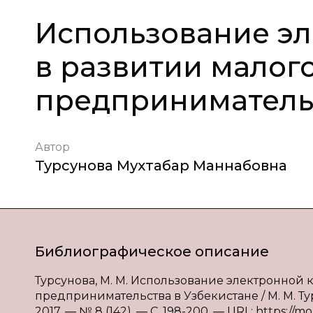
Использование э
в развитии малого
предпринимательс
Автор
Турсунова Мухтабар Маннабовна
Библиографическое описание
Турсунова, М. М. Использование электронной 
предпринимательства в Узбекистане / М. М. Ту
2017. — № 8 (142). — С. 198-200. — URL: https://m