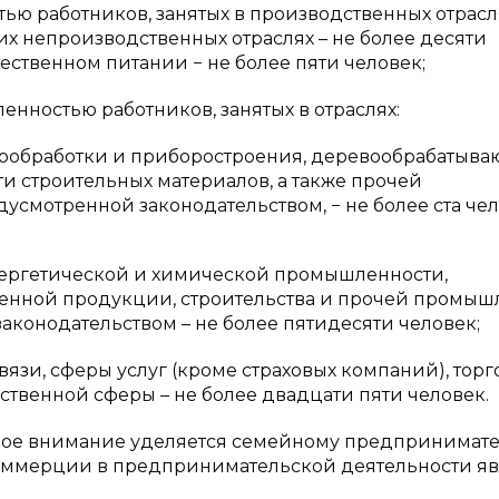
ю работников, занятых в производственных отрасля
гих непроизводственных отраслях – не более десяти
щественном питании − не более пяти человек;
нностью работников, занятых в отраслях:
ообработки и приборостроения, деревообрабатыва
 строительных материалов, а также прочей
мотренной законодательством, − не более ста чел
нергетической и химической промышленности,
венной продукции, строительства и прочей промыш
конодательством – не более пятидесяти человек;
связи, сферы услуг (кроме страховых компаний), торг
твенной сферы – не более двадцати пяти человек.
шое внимание уделяется семейному предпринимате
коммерции в предпринимательской деятельности яв