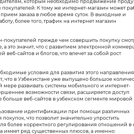
водителям, которым необходимо продвижение прод
покупателей. К тому же интернет-магазин может ра
ь прием заказа в любое время суток. В выходные и
оту, более того, трафик на интернет магазин
йн-покупателей прежде чем совершить покупку смот
 а это значит, что с развитием электронной комме
 веб-сайтов и блогов, что влечет за собой рост
бходимые условия для развития этого направления
т, что в Узбекистане уже выпущено большое количе
ой мере развивать системы мобильного и интернет-
вершеннее возможности связи, расширяется доступ
е больше веб-сайтов в узбекском сегменте мировой 
льзование идентификации при помощи различных
 покупок, что позволит значительно упростить
для более корректного регулирования отношений в
 имеет ряд существенных плюсов, а именно: