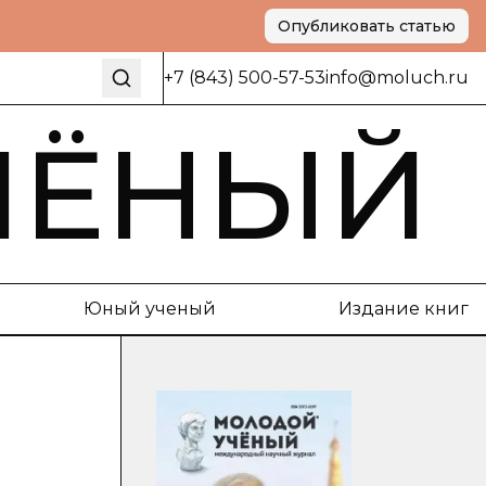
Опубликовать статью
+7 (843) 500-57-53
info@moluch.ru
ЧЁНЫЙ
Юный ученый
Издание книг