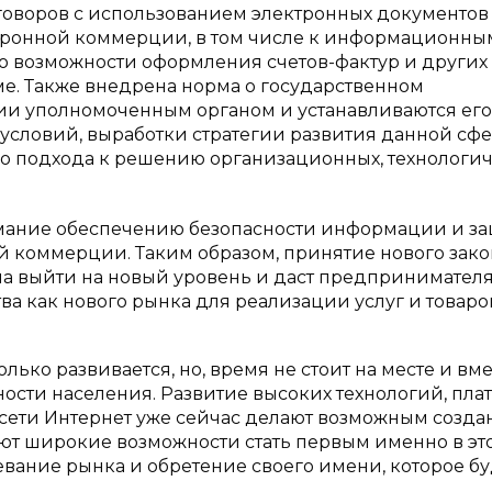
говоров с использованием электронных документов
ктронной коммерции, в том числе к информационны
о возможности оформления счетов-фактур и других
е. Также внедрена норма о государственном
и уполномоченным органом и устанавливаются его
условий, выработки стратегии развития данной сф
о подхода к решению организационных, технологи
нимание обеспечению безопасности информации и з
й коммерции. Таким образом, принятие нового зако
а выйти на новый уровень и даст предпринимател
а как нового рынка для реализации услуг и товаро
ько развивается, но, время не стоит на месте и вме
ости населения. Развитие высоких технологий, пла
сети Интернет уже сейчас делают возможным созда
ают широкие возможности стать первым именно в эт
оевание рынка и обретение своего имени, которое бу