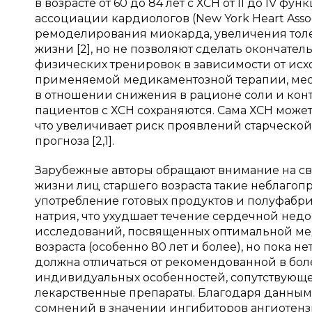
в возрасте от 60 до 84 лет с ХСН от II до IV
ассоциации кардиологов (New York Heart Asso
ремоделирования миокарда, увеличения толе
жизни [2], но не позволяют сделать окончате
физических тренировок в зависимости от исх
применяемой медикаментозной терапии, мес
в отношении снижения в рационе соли и кон
пациентов с ХСН сохраняются. Сама ХСН може
что увеличивает риск проявлений старческо
прогноза [2,1].
Зарубежные авторы обращают внимание на с
жизни лиц старшего возраста такие неблагопр
употребление готовых продуктов и полуфабр
натрия, что ухудшает течение сердечной недо
исследований, посвященных оптимальной ме
возраста (особенно 80 лет и более), но пока 
должна отличаться от рекомендованной в бол
индивидуальных особенностей, сопутствующе
лекарственные препараты. Благодаря данным
сомнений в значении ингибиторов ангиотен