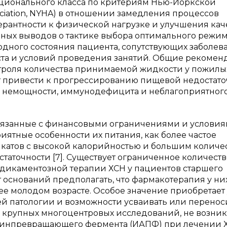
 функционального класса по критериям Нью-Йоркской
ciation, NYHA) в отношении замедления процессов
рантности к физической нагрузке и улучшения кач
льных выводов о тактике выбора оптимального режи
одного состояния пациента, сопутствующих заболев
та и условий проведения занятий. Общие рекоме
троля количества принимаемой жидкости у пожилы
т привести к прогрессированию пищевой недостато
й немощности, иммунодефицита и неблагоприятног
вязанные с финансовыми ограничениями и услови
иятные особенности их питания, как более частое
икатов с высокой калорийностью и большим количе
статочности [7]. Существует ограниченное количеств
дикаментозной терапии ХСН у пациентов старшего
нет оснований предполагать, что фармакотерапия у ни
ее молодом возрасте. Особое значение приобретает 
й патологии и возможности усваивать или перенос
 крупных многоцентровых исследований, не возник
зинпревращающего фермента (ИАПФ) при лечении 