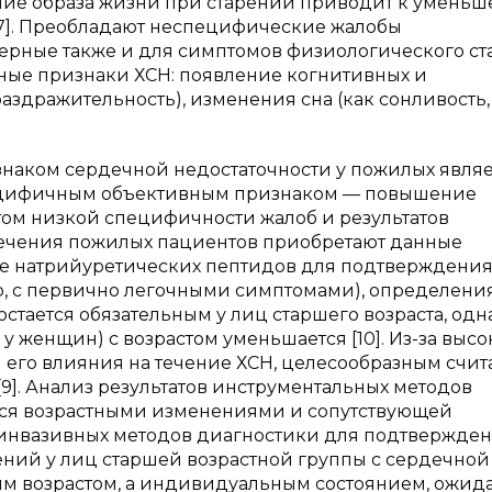
ние образа жизни при старении приводит к умень
7]. Преобладают неспецифические жалобы
актерные также и для симптомов физиологического с
ичные признаки ХСН: появление когнитивных и
здражительность), изменения сна (как сонливость, 
наком сердечной недостаточности у пожилых являе
специфичным объективным признаком — повышение
етом низкой специфичности жалоб и результатов
лечения пожилых пациентов приобретают данные
е натрийуретических пептидов для подтверждения
, с первично легочными симптомами), определени
стается обязательным у лиц старшего возраста, одн
 у женщин) с возрастом уменьшается [10]. Из-за выс
 его влияния на течение ХСН, целесообразным счит
9]. Анализ результатов инструментальных методов
ся возрастными изменениями и сопутствующей
 инвазивных методов диагностики для подтвержде
ний у лиц старшей возрастной группы с сердечной
ым возрастом, а индивидуальным состоянием, ожид