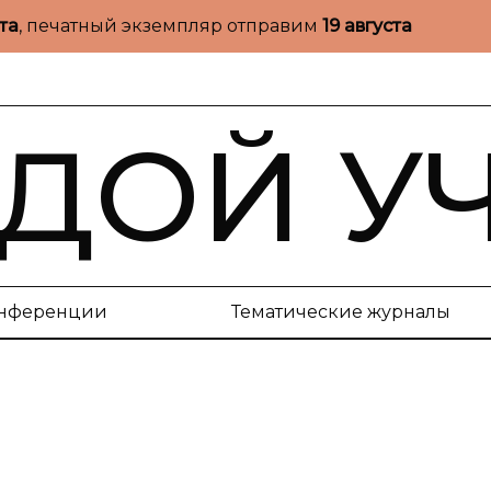
ста
, печатный экземпляр отправим
19 августа
ДОЙ У
нференции
Тематические журналы