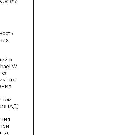
l as the
ность
ания
ией в
hael W.
тся
у, что
ения
 том
ия (АД)
ения
 при
ца,