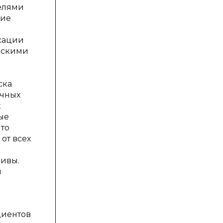
Целями
ние
сации
ескими
ска
ечных
к
ые
что
от всех
чивы.
я
циентов