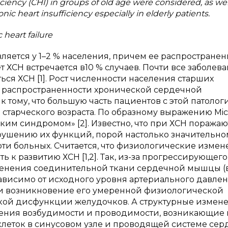
ciency (CHI) in groups of old age were considered, as wel
c heart insufficiency especially in elderly patients.
 heart failure
ляется у 1–2 % населения, причем ее распространен
ет ХСН встречается в10 % случаев. Почти все заболев
ся ХСН [1]. Рост численности населения старших
 распространенности хронической сердечной
 тому, что большую часть пациентов с этой патолог
старческого возраста. По образному выражению Mic
ским синдромом» [2]. Известно, что при ХСН поражаю
арушению их функций, порой настолько значительном
ти больных. Считается, что физиологические измен
 к развитию ХСН [1,2]. Так, из-за прогрессирующего
енения соединительной ткани сердечной мышцы (в
ависимо от исходного уровня артериального давлен
и возникновение его умеренной физиологической
ой дисфункции желудочков. А структурные измен
шения возбудимости и проводимости, возникающие
еток в синусовом узле и проводящей системе серд