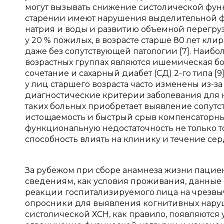
могут вызывать снижение систолической функ
старении имеют нарушения выделительной ф
натрия и воды и развитию объемной перегрузк
у 20 % пожилых, в возрасте старше 80 лет кл
даже без сопутствующей патологии [7]. Наиб
возрастных группах являются ишемическая бол
сочетание и сахарный диабет (СД) 2-го типа 
у лиц старшего возраста часто изменены из-
диагностические критерии заболевания для н
таких больных приобретает выявление сопутс
истощаемость и быстрый срыв компенсаторны
функциональную недостаточность не только то
способность влиять на клинику и течение сер
За рубежом при сборе анамнеза жизни пацие
сведениям, как условия проживания, данные
реакции госпитализируемого лица на чрезвы
опросники для выявления когнитивных наруш
систолической ХСН, как правило, появляются