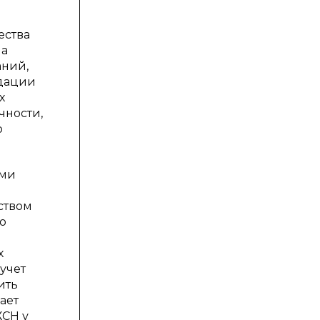
ества
ма
аний,
ндации
х
чности,
о
ями
ством
о
х
учет
ить
ает
ХСН у