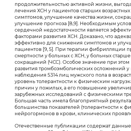
продолжительностью активной жизни, выгода
лечения ХСН у пациентов старших возрастных
симптомов, улучшение качества жизни, сокра
улучшение прогноза [8,9]. Необходимым ус
сердечной недостаточности является эффект
факторами развития ХСН. Доказано, что адек
эффективно для снижения симптомов и улучше
пациентов [9, 5]. При терапии фибрилляции
смертности у больных с ХСН, у больных старш
сокращений (ЧСС). Особое значение при этом 
развития тромбоэмболических осложнений у п
наблюдения 5314 лиц мужского пола в возрасте 
уровень толерантности к физическим нагрузк
причин у пожилых, а его повышение увеличива
зарубежных исследований с физическими тр
Большая часть имела благоприятный результа
большинства показателей (толерантности к фи
нейрогормонов в крови, клинических проявл
Отечественные публикации содержат данные