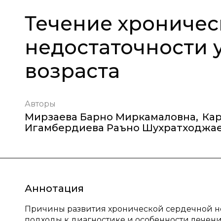
Течение хроничес
недостаточности 
возраста
Авторы
Мирзаева Барно Миркамаловна
,
Ка
Игамбердиева Раъно Шухратходжа
Аннотация
Причины развития хронической сердечной нед
подходы к диагностике и особенности лечени