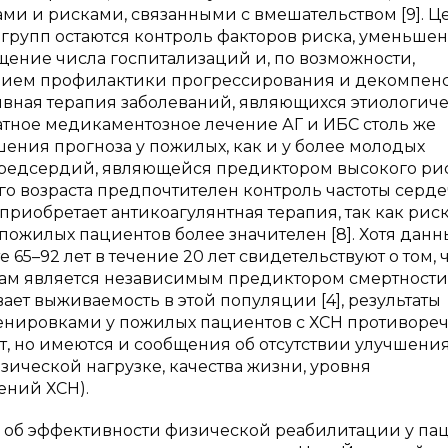
ми и рисками, связанными с вмешательством [9]. 
 групп остаются контроль факторов риска, уменьше
щение числа госпитализаций и, по возможности,
ловием профилактики прогрессирования и декомпен
ивная терапия заболеваний, являющихся этиологич
ватное медикаментозное лечение АГ и ИБС столь же
ния прогноза у пожилых, как и у более молодых
 предсердий, являющейся предиктором высокого ри
его возраста предпочтителен контроль частоты серд
приобретает антикоагулянтная терапия, так как рис
ожилых пациентов более значителен [8]. Хотя данн
65–92 лет в течение 20 лет свидетельствуют о том, 
ам является независимым предиктором смертности 
ет выживаемость в этой популяции [4], результаты
енировками у пожилых пациентов с ХСН противоре
т, но имеются и сообщения об отсутствии улучшени
зической нагрузке, качества жизни, уровня
ений ХСН).
 об эффективности физической реабилитации у па