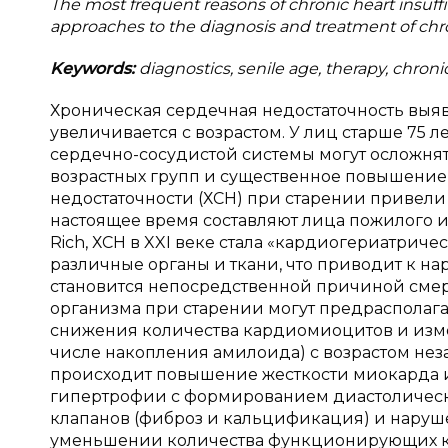
The most frequent reasons of chronic heart insuffi
approaches to the diagnosis and treatment of chroni
Keywords:
diagnostics, senile age, therapy, сhronic
Хроническая сердечная недостаточность выяв
увеличивается с возрастом. У лиц старше 75 л
сердечно-сосудистой системы могут осложнять
возрастных групп и существенное повышение
недостаточности (ХСН) при старении привели к
настоящее время составляют лица пожилого и 
Rich, ХСН в XXI веке стала «кардиогериатриче
различные органы и ткани, что приводит к н
становится непосредственной причиной смер
организма при старении могут предрасполагать
снижения количества кардиомиоцитов и изм
числе накопления амилоида) с возрастом нез
происходит повышение жесткости миокарда 
гипертрофии с формированием диастолическ
клапанов (фиброз и кальцификация) и нару
уменьшении количества функционирующих кл