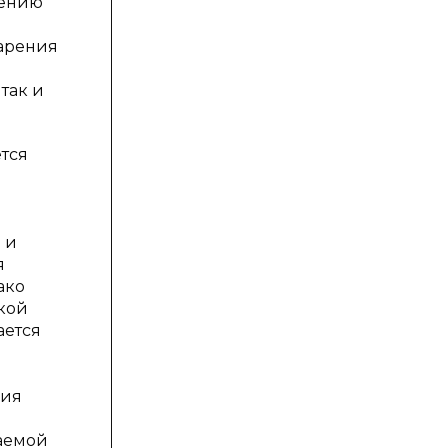
шению
тарения
так и
тся
 и
я
ако
окой
ается
ния
аемой