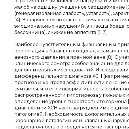
ограничение физической нагрузки и измене
жалоб на одышку, учащенное сердцебиение [
(генерализованная слабость, усталость), хар
[4]. В старческом возрасте встречаются атип
эмоциональных нарушений (эпизоды бреда, ра
бессонница), снижение аппетита [1, 7].
Наиболее чувствительным физикальным приз
крепитация в базальных отделах, а самым 
венозного давления в яремной вене [8]. С уч
клинического осмотра особое значение для 
дополнительных исследований. Исследовани
дифференциального диагноза ХСН (например
прогноза и контроля эффективности лечения о
считается, что его информативность (особенно
распространенности гипотиреоза у пожилых и
определение уровня тиреотропного гормона [
диагностики ХСН часто затруднен имеющими
патологией. Необходимость дополнительных
коронарной патологии или клапанных наруше
недостаточностью определяется не паспортн