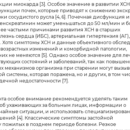
ции миокарда [3]. Особое значение в развитии ХС
ункции почек, которые приводят к снижению экс
и сосудистого русла [4, 6]. Почечная дисфункция 
иренскреатинин может уменьшаться до 50 мл/мин и б
олее частыми причинами развития ХСН в старших
езнь сердца (ИБС), артериальная гипертензия (АГ),
[9]. Хотя симптомы ХСН и данные объективного обсле
за возрастных изменений и коморбидной патологии,
их не меняются [5]. Однако особое значение для л
твующих состояний и заболеваний, так как повышен
х механизмов организма при старении могут вызыв
й системы, которая поражена, но и других, в том чи
дечной недостаточности [7].
нта особое внимание рекомендуется уделять таким
 об ухаживающих за больным лицах, информации о
чайные ситуации, и использовать специализирова
ений [4]. Классические симптомы застойной
 у пожилых в позднем периоде болезни. Резкое