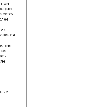
Н при
креции
имеется
олее
 их
дования
ечения
ная
ать
сле
нные