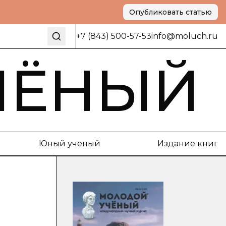
Опубликовать статью
+7 (843) 500-57-53
info@moluch.ru
ЧЁНЫЙ
Юный ученый
Издание книг