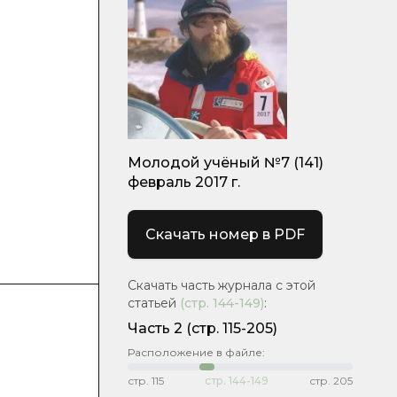
Молодой учёный №7 (141)
февраль 2017 г.
Скачать номер в PDF
Скачать часть журнала с этой
статьей
(стр.
144-149
)
:
Часть 2
(cтр. 115-205)
Расположение в файле:
стр.
115
стр.
144-149
стр.
205