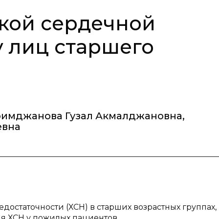
кой cердечной
у лиц старшего
римджанова Гузал Акмалджановна
,
евна
остаточности (ХСН) в старших возрастных группах,
я ХСН у пожилых пациентов.