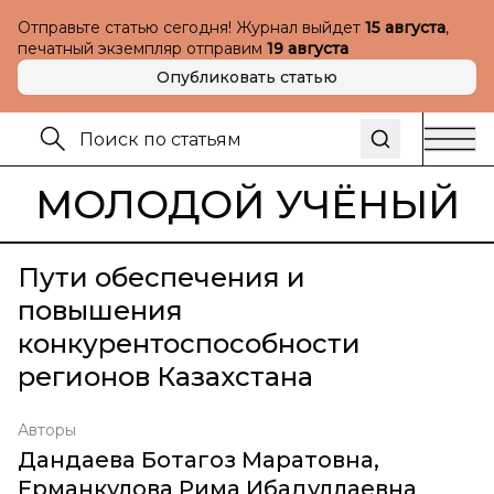
Отправьте статью сегодня! Журнал выйдет
15 августа
,
печатный экземпляр отправим
19 августа
Опубликовать статью
МОЛОДОЙ УЧЁНЫЙ
Пути обеспечения и
повышения
конкурентоспособности
регионов Казахстана
Авторы
Дандаева Ботагоз Маратовна
,
Ерманкулова Рима Ибадуллаевна