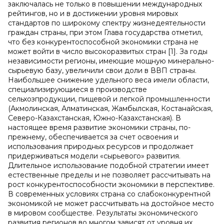
заключалась не только в повышении международных
рейтингов, но и в достижении уровня мировых
стандартов по широкому спектру жизнедеятельности
граждан страны, при этом Глава государства отметил,
что без конкурентоспособной экономики страна не
может войти в число высокоразвитых стран [1]. За годы
независимости регионы, имеющие мощную минерально-
сырьевую базу, увеличили свои доли в ВВП страны.
Наибольшее снижение удельного веса имели области,
специализирующиеся в производстве
сельхозпродукции, пищевой и легкой промышленности
(Акмолинская, Алматинская, Жамбылская, Костанайская,
Северо-Казахстанская, Южно-Казахстанская). В
настоящее время развитие экономики страны, по-
прежнему, обеспечивается за счет освоения и
использования природных ресурсов и продолжает
придерживаться модели «сырьевого» развития.
Длительное использование подобной стратегии имеет
естественные пределы и не позволяет рассчитывать на
рост конкурентоспособности экономики в перспективе.
В современных условиях страна со слабоконкурентной
экономикой не может рассчитывать на достойное место
в мировом сообществе. Результаты экономического
развития регионов во многом зависят от уровня их